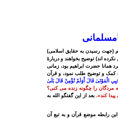
مسلمانی
م
(جهت رسیدن به حقایق اسلامی)
کرده اند) توضیح بخواهند و دربارۀ
د همانا حضرت ابراهیم بود، زمانی
ه کمک و توضیح طلب نمود، و قرآن
ْيِي الْمَوْتَىٰ قَالَ أَوَلَمْ تُؤْمِنْ قَالَ بَلَىٰ
ه مردگان را چگونه زنده می کنی؟
پیدا کند».
بعد از این گفتگو الله به
ن رابطه موضع قرآن و به تبع آن