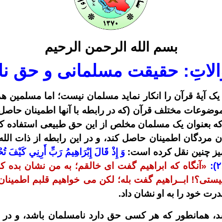
بسم الله الرحمن الرحيم
لاتِ: حقیقت مسلمانی و حق نا
آیۀ قرآن را انکار نماید مسلمان نیست؛ ا
ما مسلمین ه
وضوعات مختلف قرآن (که در رابطه با آنها اطمینان حاصل ن
ی که بعنوان یک مسلمان مخلص از این حق طبیعی استفاده کر
مردگان اطمینان حاصل کند، و در این رابطه از ذات الل
میز چنین نقل کرده است:
وَ إِذْ قَالَ إِبْرَاهِيمُ رَبِّ أَرِنِي كَيْفَ تُح
۲
):
«آنگاه که ابراهیم گفت ای خالقم؛ به من نشان بده ک
 نیستی؟! ابــراهیم گفت بله؛ لکن می خواهیم قلبم اطمینان 
ت خود را به او نشان داد.
همانطور که هر کسی حق دارد نامسلمان باشد، و در ای