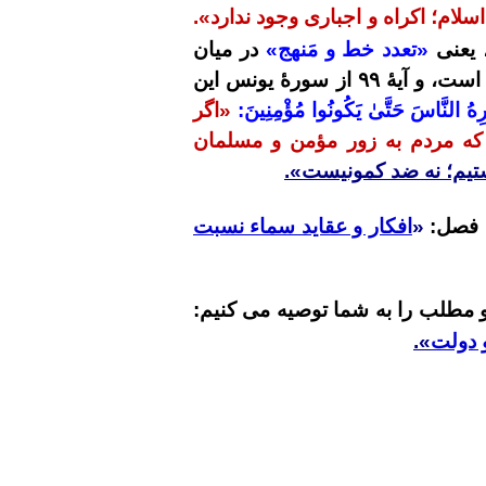
لام؛ اکراه و اجباری وجود ندارد».
، یعنی
«تعدد خط و مَنهج»
در میان
 است، و آیۀ
۹۹
از سورۀ یونس این
ِهُ
النَّاسَ حَتَّىٰ يَكُونُوا مُؤْمِنِينَ:
«اگر
که مردم به زور مؤمن و مسلمان
ستیم؛ نه ضد کمونیست
».
 فصل:
«
افکار و عقاید سماء نسبت
و مطلب را به شما توصیه می کنیم:
 دولت
».