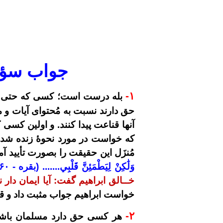
جواب سؤا
-
۱
بله درست است؛ کسی که حتی یک 
حق دارند نسبت به مُحتوای آیات و م
آنها قناعت پیدا کنند. و اولین کس
که خواست در مورد نحوۀ زنده شدن 
مُنزَل این حقیقت را بصورت تأیید آ
وَلَٰكِنْ لِيَطْمَئِنَّ قَلْبِي....... (بقره -
۶۰
خــالق ابراهیم گفت: آیا ایمان دار
خواست ابراهیم جواب مثبت داد و قدر
-
۲
هر کسی حق دارد مسلمان باشد، 