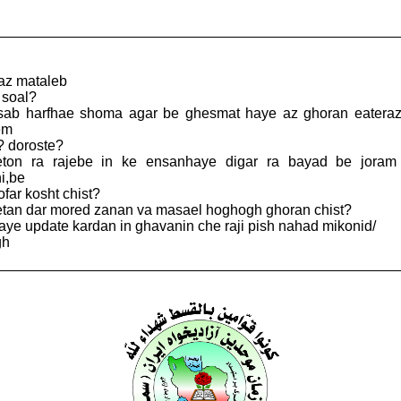
az mataleb
 soal?
sab harfhae shoma agar be ghesmat haye az ghoran eateraz
em
? doroste?
eton ra rajebe in ke ensanhaye digar ra bayad be joram
i,be
far kosht chist?
etan dar mored zanan va masael hoghogh ghoran chist?
aye update kardan in ghavanin che raji pish nahad mikonid/
gh