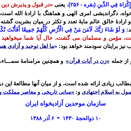
إِكْرَاهَ
فِي الدِّينِ
(بقره -
۲۵۶
)،
یعنی
«در قبول و پذیرش دین اس
خواه، دگراندیشی امری الهی و هماهنگ با ارادۀ الله است
رادۀ خالق عالم مایۀ تعدد و تکثر در میان بشریت گشته
د:
وَ لَوْ شَاءَ رَبُّكَ لَآمَنَ مَنْ فِي الْأَرْضِ كُلُّهُمْ جَمِيعًا أَفَأَنْتَ
تُكْر
ت، مؤمن و مسلمان می
گشت، حال آیا شما میخواهید 
نیز برایتان سودمند خواهد بود:
«
ما اهل توحید و آزادی ه
از جمله
«
زن در آیات قرآن
»
و همچنین مرامنامۀ سمـــاء،
طالب زیادی ارائه شده است، و از میان آنها مطالعۀ این د
ول به اسلام اجتهادى
و:
«
مبانی تاریخی و معاصر مملکت و
سازمان موحدین آزادیخواه ایران
-
۱۰
ذوالحجۀ
۱۴۳۰
۶
آذر
۱۳۸۸