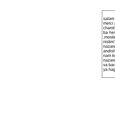
salam
merci 
chand
ba he
,mosl
nistim
nazar
andish
nam ko
nazar
va bar
ya ha