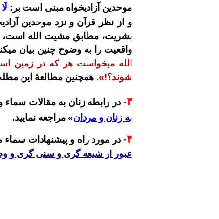
موحدین آزادیخواه مبنی است بر:
لَا
و از نظر قرآن و نزد موحدین آزادی
بشریت، مطابق مشیت الله است، و ا
واقعیت را به وضوح چنین بیان میکن
الله
میخو
است هر که در زمین اس
شوند؟!».
همچنین مطالعۀ این مطلب 
-
۳
در رابطه زنان به
مقالات سماء
و 
به زنان و مردان
»
مراجعه نمایید.
-
۴
در مورد راه و پیشنهادات سماء م
عبور از شيعه گرى و سنى گرى و وص