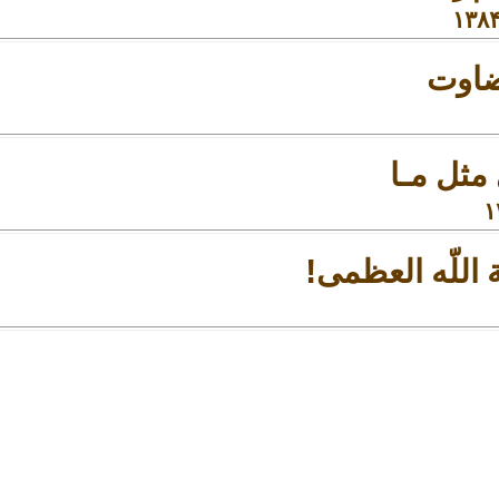
َضاوت
ثل مـا
!
ة
ا
للّه
العظمى