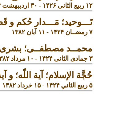
۱۲ ربیع الثانی ۱۴۲۶ - ۳۰ اردیبهشت ۱۳۸۴
تَـــو
حید؛
مَـــد
ار حُکم و ق
۷
رمضــان
۱۴۲۴
-
١١ آبان ١٣٨٢
محمــد مصطفــی؛ بشری م
۳ جمادی الثانی ۱۴۲۴ - ۱۰ مرداد ۱۳۸۲
حُجَّة الإسلام؛
آية اللّه
؛ و
آي
۵
ربیع الثاني
۱۴۲۴
-
۱۵
خرداد
۱۳۸۲