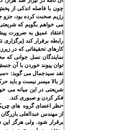
آن نامه در تيراژ صد هزار، 
چون با فاصله اندكى از پخش 
رژيم صحبت كرده بود، جزو 
مى
خواهم بگويم كه شريعتى 
اعتقاد عميق به ضرورت پيشب
رابطه برقرار كند
(
برگزارى تئ
كارهاى تحقيقاتى كه در زير
نمايندگان نسل جوانى كه مخ
توان پيوند خوردن با آن جنب
نقد سيدجمال مى
گويد
: «
سي
از بالا ميسر نيست و بايد حر
شريعتى در اين ميانه مى
خوا
فكر كردن و صبورى كند
.
•
نظر اعضاى گروه
هاى چريك
از مهندس عبدالعلى بازرگان
برقرار شود
.
ولى هرگز اين د