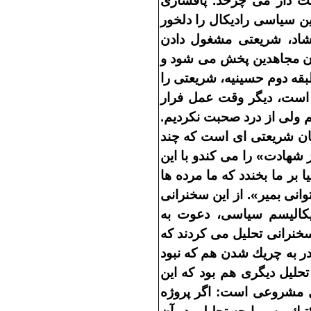
ت
دار مى
چرخد
.
پافشارى
ين سياسى راديكال را دلخور
شاد، شريعتى مشغول دادن
ن مجاهدين پخش مى
شود و
طبقه دوم حسينيه، شريعتى را
ست، ديگر وقت عمل فرار
ديم ولى از درد صحبت نكرديم
.
مان شريعتى
اى است كه چند
 شهادت
»
را مى
كندو با اين
ا بر ما بخندد كه ما مرده
ها
وانى بمير
».
از اين سخنرانى
يكاليسم سياسى، دعوت به
خنرانى تحليل مى
كردند كه
در به چريك شدن هم كه نبود
تحليل ديگرى هم بود كه اين
ل مشروعى است
:
اگر پروژه