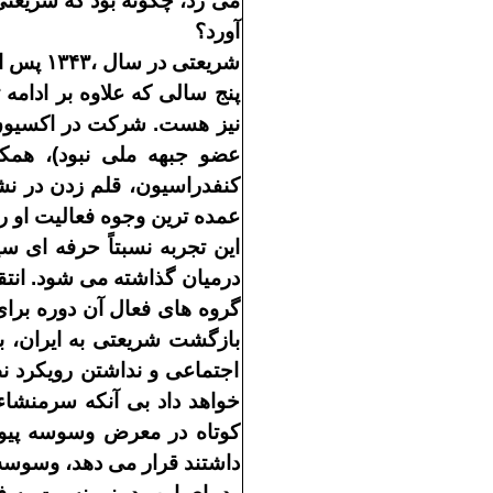
مى
زد، چگونه بود كه شريعت
آورد؟
شريعتى در سال ،
۱۳۴۳
پس از
پنج سالى كه علاوه بر ادام
نيز هست
.
شركت در اكسيو
عضو جبهه ملى نبود
)
، همكا
كنفدراسيون، قلم زدن در ن
عمده
ترين وجوه فعاليت او ر
اين تجربه نسبتاً حرفه
اى سي
درميان گذاشته مى
شود
.
انت
گروه
هاى فعال آن دوره برا
بازگشت شريعتى به ايران، ب
اجتماعى و نداشتن رويكرد نظ
خواهد داد بى
آنكه سرمنشاء 
كوتاه در معرض وسوسه پيو
داشتند قرار مى
دهد، وسوسه