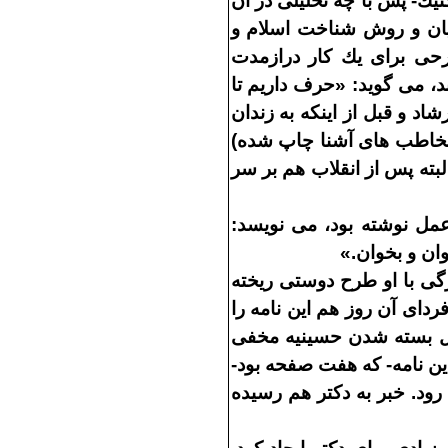
تيك
-
پس با چه تحليلى در آن
يان و روش شناخت اسلام و
حى براى يك كار درازمدت
د، مى
گويد
: «
حرف داريم تا
د و قبل از اينكه به زندان
مخاطب
هاى آشنا چاپ شده
)
بته پس از انقلاب هم بر سر
عمل نوشته بود، مى
نويسد
:
ان و بخوان
.»
زگى با او طرح دوستى ريخته
رداى آن روز هم اين نامه را
بال بسته شدن حسينيه مخفى
ن نامه
-
كه هفت صفحه بود
-
رود
.
خبر به دكتر هم رسيده