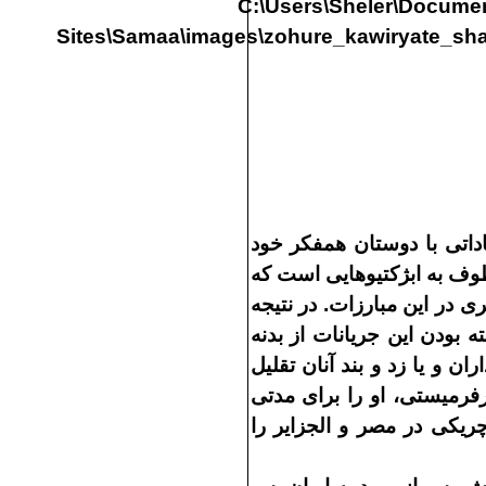
داتى با دوستان همفكر خود
وف به ابژكتيوهايى است كه
ى در اين مبارزات
.
در نتيجه
 بودن اين جريانات از بدنه
 و يا زد و بند آنان تقليل
فرميستى، او را براى مدتى
ريكى در مصر و الجزاير را