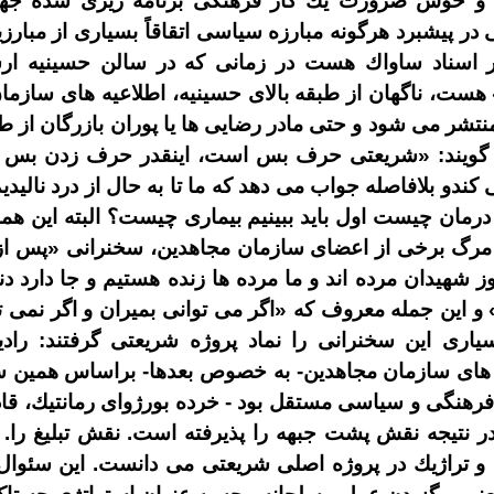
ل و حوش ضرورت يك كار فرهنگى برنامه
ريزى شده جه
در پيشبرد هرگونه مبارزه سياسى اتقاقاً بسيارى از مبارز
 اسناد ساواك هست در زمانى كه در سالن حسينيه ار
هست، ناگهان از طبقه بالاى حسينيه، اطلاعيه
هاى سازما
منتشر مى
شود و حتى مادر رضايى
ها يا پوران بازرگان از 
گويند
: «
شريعتى حرف بس است، اينقدر حرف زدن بس ا
كندو بلافاصله جواب مى
دهد كه ما تا به حال از درد نالي
درمان چيست اول بايد ببينيم بيمارى چيست؟ البته اين ه
 مرگ برخى از اعضاى سازمان مجاهدين، سخنرانى
«
پس از
وز شهيدان مرده
اند و ما مرده
ها زنده هستيم و جا دارد دني
.
و اين جمله معروف كه
«
اگر مى
توانى بميران و اگر نمى
ت
يارى اين سخنرانى را نماد پروژه شريعتى گرفتند
:
راد
هاى سازمان مجاهدين
-
به خصوص بعدها
-
براساس همين س
رهنگى و سياسى مستقل بود
-
خرده بورژواى رمانتيك، قا
 در نتيجه نقش پشت جبهه را پذيرفته است
.
نقش تبليغ را
.
و تراژيك در پروژه اصلى شريعتى مى
دانست
.
اين سئوا