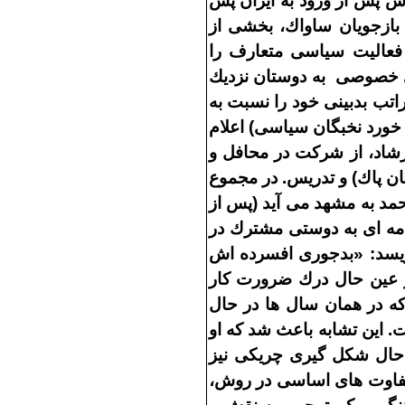
ش پس از ورود به ايران پس
بازجويان ساواك، بخشى از
عاليت سياسى متعارف را
 خصوصى
به دوستان نزديك
اتب بدبينى خود را نسبت به
 خورد نخبگان سياسى
)
اعلام
رشاد، از شركت در محافل و
ن پاك
)
و تدريس
.
در مجموع
حمد به مشهد مى
آيد
(
پس از
مه
اى به دوستى مشترك در
يسد
: «
بدجورى افسرده
اش
 عين حال درك ضرورت كار
ه در همان سال
ها در حال
ت
.
اين تشابه باعث شد كه او
 حال شكل
گيرى چريكى نيز
فاوت
هاى اساسى در روش،