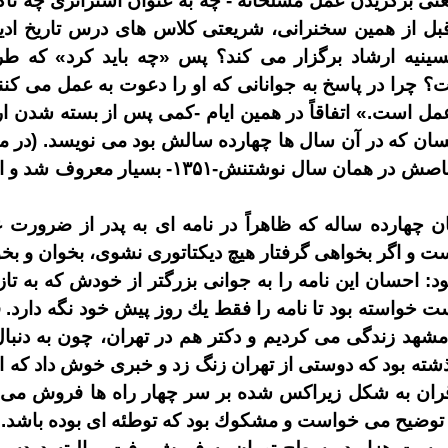
 يعنى برگزيدن عمل مسلحانه
-
چه به عنوان استراتژى چه تاك
بل از همين سخنرانى، شريعتى كلاس
هاى درس تاريخ اد
سينيه ارشاد برگزار مى
كند؟ پس
«
چه بايد كرد
»
كه طر
چرا در پاسخ به جوانانى كه او را دعوت به عمل مى
كنن
عمل است
.»
اتفاقاً در همين ايام
-
كمى پس از بسته شدن ارشا
سان كه در آن سال
ها چهارده سالش بود مى
نويسد
. (
در 
 خاصش در همان سال نوشتنش
-
۱۳۵۱
-
بسيار معروف شد و ال
ن چهارده
ساله كه ظاهراً در نامه
اى به پدر از ضرورت 
ت و اگر بخواهى گرفتار هيچ ديكتاتورى نشوى، بخوان و بخو
ود
:
احسان اين نامه را به جوانى بزرگتر از خودش كه به تا
ست خواسته بود تا نامه را فقط يك روز پيش خود نگه
دارد
.
ف
 مشهد زندگى مى
كرديم و دكتر هم در تهران، چون به دن
ذشته بود كه دوستى از تهران زنگ زد و خبرى خوش داد كه اي
قران به شكل زيراكس شده بر سر چهار راه
ها فروش مى
 توضيح مى
خواست و مشكوك بود كه توطئه
اى بوده باشد
.