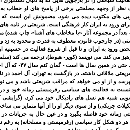
فعاليت سياسى را در بازجويى
هايى كه به دنبال دستگيرى
ا
نظر از وجهه مصلحتى برخى از پاسخ
هاى او خطاب به 
يى
هاى مكتوب ديده مى
شود
.
مضمونش اين است كه ف
راى ورود به ايران كار فرهنگى است
.
شريعتى در نامه
هاى
بعداً در مجموعه آثار
«
با مخاطب
هاى آشنا
»
چاپ شده
)
مر
تى
(
در چارچوب قانون، معطوف به قدرت و محدود به زد و
محض ورود به ايران و تا قبل از شروع فعاليت در حسينيه
ا
هيز مى
كند
.
مى
نويسد
(
كوير
-
هبوط
)
، ترجمه مى
كند
(
سلما
حتى در همين سال
ها است
-
گمان كنم سال
۴۷
-
كه آل ا
ريعتى ملاقاتى داشته
.
در بازگشت به تهران، آل
احمد در نا
پرسد و از او مى
خواهد كه مراقب شريعتى باشد و مى
نو
نسبت به فعاليت
هاى سياسى رفرميستى زمانه خود و در
سويى شبيه هم
نسل
هاى راديكال خود مى
كرد،
(
گرايشى ك
كيلات چريكى
)
و از سوى ديگر او را از آنها متمايز مى
ساخ
ى زمانه خود فاصله بگيرد و در عين حال به جريانات در
ن هر دو شكل كار سياسى
(
رفرميستى و مسلحانه
)
به
رغم ت