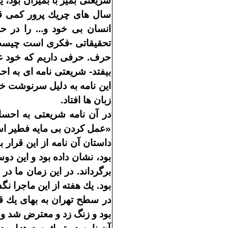
شريعتى بمير با بميران بود،
سال
هاى چريك
پرور كمى ق
انسان بى
خود و
...
را در ح
تحقيقاتى
-
فكرى است چيست؟ 
حرف
.
حرفى داريم كه خود 
بيفتد
-
شريعتى نامه
اى به اح
اين نامه به دليل سرنوشت
زبان
ها افتاد
.
در آن نامه شريعتى به احسا
«
عمل كردن بى
مايه فطير اس
داستان آن نامه از اين قرار ب
بود، نشان داده بود و اين دو
برگرداند
.
در اين زمان ما در
بود
.
يك هفته از اين ماجرا نگ
در سطح تهران به بهاى يك 
بود و زنگ زد و معترض شد و