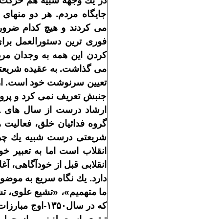
در يك وجهه شبيه هم حركت
جايگاه مردم
.
هر دو منهاى 
مى
كردند و هيچ
كدام ضرور
فورى
ترين دستورالعمل برا
كردن اين همه به وجدان مر
مى
گذاشت
.
به عقيده شريع
تعيين سرنوشت خود است
.
ا
جنبش تعريف نمى
كرد و پرو
ارشاد درست از سال
هاى
۸
گروه
فدائيان خلق، فعاليت
ه
شريعتى درست شبيه يك چ
انقلاب است اما به تعبير 
انقلابى قبل از خودآگاهى، آغ
دارد
.
يك نگاه سريع به موضو
ما متهميم
»
،
«
تشيع علوى، ت
كه در سال
۱۳۵۰
-
اوج مبارزات