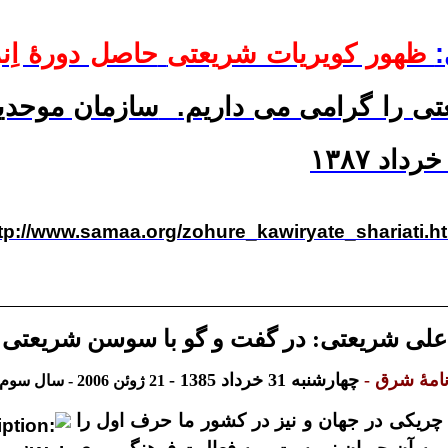
ظهور کویریات شریعتی
حاصل دورۀ اِنز
ی را گرامی می داریم.
سازمان موحدین
tp://www.samaa.org/zohure_kawiryate_shariati.h
على شريعتى
:
در گفت و
گو با سوسن شريعتى
نامۀ شرق -
چهارشنبه 31 خرداد 1385 -
21 ژوئن 2006 - سال سوم - شماره 789
چريكى در جهان و نيز در كشور ما حرف اول را