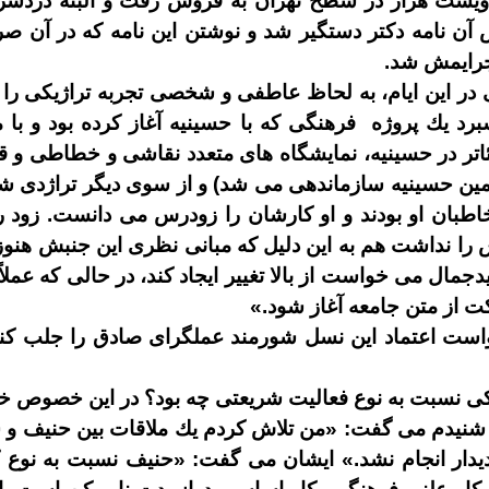
دويست هزار در سطح تهران به فروش رفت و البته دردسر ز
آن نامه دكتر دستگير شد و نوشتن اين نامه كه در آن صرا
جرايمش شد
.
در اين ايام، به لحاظ عاطفى و شخصى تجربه تراژيكى را
رد يك پروژه
فرهنگى كه با حسينيه آغاز كرده بود و با
اتر در حسينيه، نمايشگاه
هاى متعدد نقاشى و خطاطى و قص
زمين حسينيه سازماندهى مى
شد
)
و از سوى ديگر تراژدى ش
اطبان او بودند و او كارشان را زودرس مى
دانست
.
زود
ر
ش را نداشت هم به اين دليل كه مبانى نظرى اين جنبش هنوز 
دجمال مى
خواست از بالا تغيير ايجاد كند، در حالى كه عمل
كت از متن جامعه آغاز شود
.»
ست اعتماد اين نسل شورمند عملگراى صادق را جلب كند 
ى نسبت به نوع فعاليت شريعتى چه بود؟ در اين خصوص خ
 شنيدم مى
گفت
: «
من تلاش كردم يك ملاقات بين حنيف و 
يدار انجام نشد
.»
ايشان مى
گفت
: «
حنيف نسبت به نوع ك