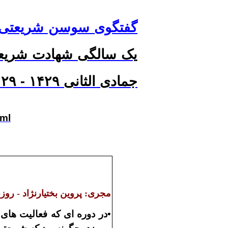
گفتگوی سوسن شریعتی:
یک سالگی شهادت شریعت
جمادی الثانی ۱۴۲۹ - ۲۹ خرداد ۱۳۸۷
tml
مجری:
پروين بختيارنژاد
- روز
•
در دوره
اى كه فعاليت
هاى 