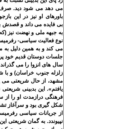
رد پاى اين بدبينى نسبت به 
مى
دهد مى
شود ديد
.
صرف 
باورهاى او نيز در اين بازجو
بى
فايده مى
داند و قصدش ب
به جبهه ملى و نهضت نيز
(
كه 
نوع فعاليت سياسى
-
رفرميس
مى
كند و به همين دليل به 
جلسات دوستان قديم خود پر
سال
هاى انزوا را مى
گذراند
.
زلزله جنوب خراسان
)
و با ش
مشهد، از حال شريعتى مى
يافتم
».
اين بدبينى شريعتى 
فرهنگى درازمدت او را از 
شكل
گيرى بود و سرآغاز تش
از جريانات سياسى رفرميست
نپيوندد
.
به گمان شريعتى اي