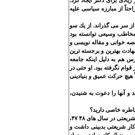
يادى براى دكتر ايجاد كرد
.
حتاً از مبارزه سياسى عليه
 از سر مى
گذراند
.
از يك سو
 مخاطب وسيعى توانسته بود
ه خوانى و مقاله
نويسى و
هادت بهترين و برجسته
ترين
س هم به دليل اينكه جامعه
قوام نگرفته بود
.
او حتى در
اً هيچ حركت عميق و بنيادينى
و آنها را دعوت به شنيدن،
اطره خاصى داريد؟
شريعتى در سال
هاى
۴۸
۴۷
،
ار شريعتى بدبينى داشت و