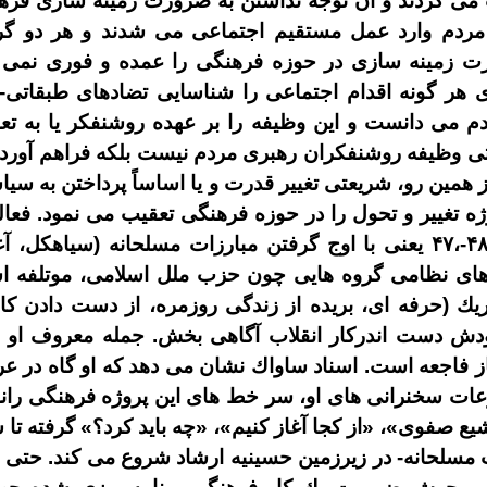
 مى
كردند و آن توجه نداشتن به ضرورت زمينه
سازى فرهن
مردم وارد عمل مستقيم اجتماعى مى
شدند و هر دو گرا
ت زمينه
سازى در حوزه فرهنگى را عمده و فورى نمى
ى هر گونه اقدام اجتماعى را شناسايى تضادهاى طبقاتى
-
دم مى
دانست و اين وظيفه را بر عهده روشنفكر يا به تع
تى وظيفه روشنفكران رهبرى مردم نيست بلكه فراهم آور
ز همين رو، شريعتى تغيير قدرت و يا اساساً پرداختن به سي
ژه تغيير و تحول را در حوزه فرهنگى تعقيب مى
نمود
.
فعال
۴
-
،
۴۷
يعنى با اوج گرفتن مبارزات مسلحانه
(
سياهكل، آغ
اى نظامى گروه
هايى چون حزب ملل اسلامى، موتلفه ا
ريك
(
حرفه
اى، بريده از زندگى روزمره، از دست دادن كا
خودش دست
اندركار انقلاب آگاهى
بخش
.
جمله معروف او را
از فاجعه است
.
اسناد ساواك نشان مى
دهد كه او گاه در ع
عات سخنرانى
هاى او، سر خط
هاى اين پروژه فرهنگى را
شيع صفوى
»
،
«
از كجا آغاز كنيم
»
،
«
چه بايد كرد؟
»
گرفته تا
 مسلحانه
-
در زيرزمين حسينيه ارشاد شروع مى
كند
.
حتى م