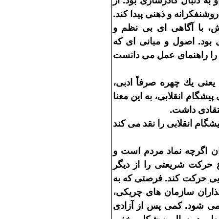
و به دنبال كادرسازى بود
.
از
روشنفكرانه و ذهنى پيدا كند
.
 با آگاهى
اى بى
نظم و
 بود
.
اصول و مبانى
اى كه
را راهنماى عمل مى
دانست
يعنى يك چهره صرفاً ادبى،
پيشگام انقلابى، به اين معنا
نتقادى داشت
.
يشگام انقلابى را نقد مى
كند
ان اگرچه نماد مردم است و
وع حركت شريعتى را از ديگر
يى حركت كند
.
فرصتى كه به
ذاران سازمان
هاى چريكى،
مى
شود
.
كمى پس از آزادى