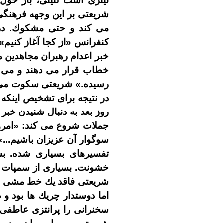
تيترى است لنينى، باز حو
شريعتى بر اين وجهه فرهنگى 
مى
كند و حتى مشكوك
.
در
كنفرانس
«
از كجا آغاز كنيم
»
خبر اعدام رهبران مجاهدين 
خطاب قرار مى
دهند و مى
رسيده
.»
شريعتى سكوت مى
در نتيجه براى تشخيص اينكه 
روز بعد به
دنبال شنيدن خبر
جملات شروع مى
كند
: «
امر
سوگوار آن عزيزان باشيم
..»
تفسيرهاى بسيارى شده
.
بس
خشونت
.
بسيارى از سمپات
شريعتى فاقد يك خط
مشى ف
اما دوستدار چريك
ها بود و
سخنرانى را پرانتزى عاطفى 