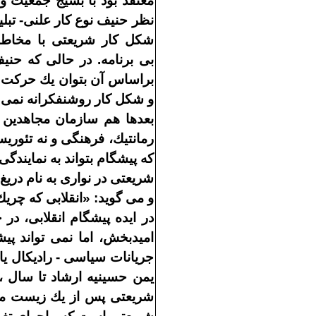
معتقد بود با بسيج جمعيت 
نظر حنيف نوع كار علنى
-
تبل
شكل كار شريعتى با مخاط
بى
برنامه
.
در حالى كه حنيف
براساس آن بتوان يك حركت س
و شكل كار روشنفكرانه نمى
بعدها هم سازمان مجاهدين 
رمانتيك، فرهنگى و نه تئوريس
كه پيشگام بتواند به نمايندگ
شريعتى در نوارى به نام دريغ
و مى
گويد
: «
انقلابى كه چريك
در ايده پيشگام انقلابى، د
اميدبخش، اما نمى
تواند پي
جريانات سياسى
-
راديكال ي
يمن حسينيه ارشاد تا سال ،
شريعتى پس از يك زيست مخ