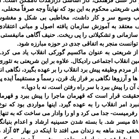
و كار علنى فرهنگى، كار اساسى درازمدت ناممكن است
.
ا
يغى شريعتى محكوم به اين بود كه نهايتاً وجه صرفاً محفلى، 
ب وسيع سر و كار داشت، مخاطبى بى
شكل و مغشوش،
 معتقد به آموزش سازمان يافته اصول و مبانى اعتقادى
ازمانى و تشكيلاتى را پى ريخت
.
حنيف آگاهى مانيفستى 
توانست منجر به اتفاقى جدى در حوزه مبارزه شود
.
از شريعتى به عنوان ماكسيم گوركى انقلاب ياد مى
كرد
.
ين انقلاب اجتماعى راديكال
.
علاوه بر اين شريعتى به تئورى 
ى از مردم وظيفه پيش برد انقلاب را بر عهده بگيرد، نگاهى ا
ها و آرزوها نگاهى بر فراز يك قرن، رسماً و مستقيماً ايده پ
 آن را پيش ببرد با سر راه رفتن است، نه با دوپا
.»
ر حقيقت قرار است كه قهرمان ماجرا را پيش ببرد و قهرم
شبرد امر انقلاب را به عهده گيرد
.
اينها مواردى بود كه ن
ا رفرميست
-
جدا مى
كرد و او را وادار مى
ساخت كه به تنها
۵۱
ميسر شد
.
با بسته شدن حسينيه ارشاد و اعدام بنيانگ
فى چند ماهه به زندان مى
افتد تا اينكه در بهار
۵۴
آزاد 