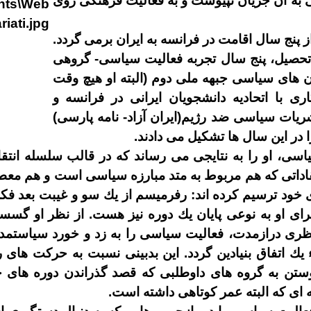
ى به آن جريان نپيوست و به فعاليت فرهنگى روى
 پنج سال اقامت در فرانسه به ايران برمى
گردد
.
ه تحصيل، پنج سال تجربه فعاليت سياسى
-
گروهى
ن
هاى سياسى جبهه ملى دوم
(
البته او هيچ
وقت
رى با اتحاديه دانشجويان ايرانى در فرانسه و
شريات سياسى ضد رژيم
(
ايران آزاد
-
نامه پارسى
)
ا در اين سال
ها تشكيل مى
دادند
.
اسى، او را به نتايجى مى
رساند كه در قالب سلسله انتقا
قاداتى كه هم مربوط به متد مبارزه سياسى است و هم معط
ى خود ترسيم كرده
اند
:
رفرميسم از يك سو و غيبت بعد فكر
راى او به نوعى پايان يك دوره نيز هست
.
از نظر او گسسته
رى درازمدت، فعاليت سياسى را به زد و خورد سياستمداران
يك اتفاق بنيادين گردد
.
اين بدبينى نسبت به حركت
هاى ر
ستن به گروه
هاى داوطلبى كه قصد گذراندن دوره
هاى چ
اى كه البته عمر كوتاهى داشته است
.