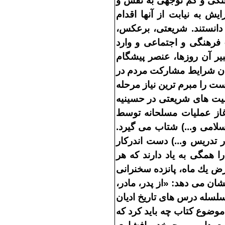
گى و كم
توجهى به نقش و
يش به نيابت از آنها اقدام
دانستند
.
شريعتى، برعكس،
فرهنگى و اجتماعى و وارد
بير آن روزها، عنصر پيشگام
دن شرايط مشاركت مردم در
است را مبرم
ترين نياز مرحله
يت
هاى شريعتى در حسينيه
از عمليات مسلحانه توسط
سلامى و
...)
شتاب مى
گيرد
.
ر تدريس و
...)
دست
اندركار
 همگى به ياد دارند كه هر
رض يك ماه، پانزده سخنرانى
نشان مى
دهد
: «
از پدر، مادر،
 سلسله درس
هاى تاريخ اديان
وضوع كتاب چه بايد كرد كه