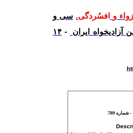
واء و
افسُردگی
.
سی و
 آزادیخواه ایران
-
۱۴
ht