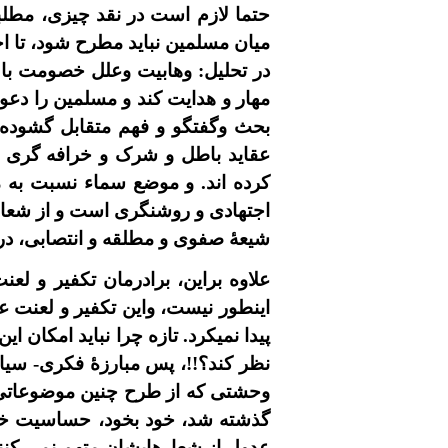
حتما لازم است در نقد چيزى، مطلبى
ميان مسلمين نبايد مطرح شود، تا اخ
در تحليل: وهابيت وعلل خصومت با آ
مهار و هدايت کند و مسلمين را دعو
بحث وگفتگو و فهم متقابل گشوده 
عقايد باطل و شرک و خرافه گرى ن
کرده اند. و موضع سماء نسبت به
اجتهادى و روشنگرى است و از شعاره
شيعۀ صفوى و مطلقه و انتصابى، در
علاوه براين، برادرمان تکفير و لع
اينطور نيست، واين تکفير و لعنت عل
پيدا نميکرد. تازه چرا نبايد امکان 
نظر کند؟!!، پس مبارزۀ فکرى- سياس
وحشتى که از طرح چنين موضوعاتى وج
گذشته شد، خود بخود، حساسيت خود 
عدول از شعارهايشان متهم نمى کنند