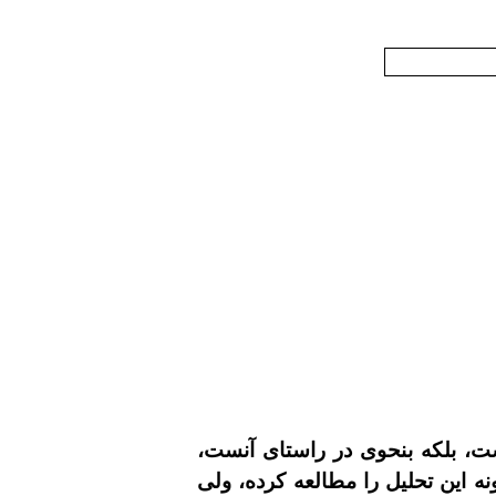
يست، بلکه بنحوى در راستاى آنست،
ه اين تحليل را مطالعه کرده، ولى