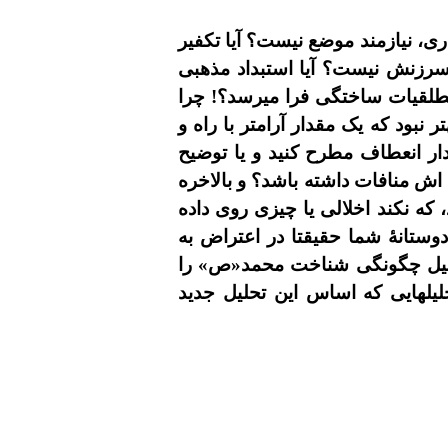
رى، نيازمند موضع نيست؟ آيا تکفير
رزنش نيست؟ آيا استبداد مذهبى
مطلقيات ساختگى فرا ميرسد؟! چرا
بود که يک مقدار آرامتر با راه و
ار انعطاف مطرح کنيد و يا توضيح
اش منافات داشته باشد؟ و بالاخره
 که نکند اخلالى يا چيزى روى داده
وستانۀ شما حقيقتا در اعتراض به
 تحليل چگونگى شناخت محمد«ص» را
حليلهايى که اساس اين تحليل جديد