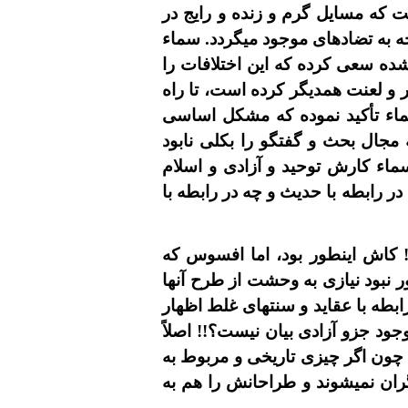
ت که مسايل گرم و زنده و رايج در
جه به تضادهاى موجود ميگردد. سماء
شده سعى کرده که اين اختلافات را
 و لعنت همديگر کرده است، تا راه
ماء تأکيد نموده که مشکل اساسى
جال بحث و گفتگو را بکلى نابود
ء کارش توحيد و آزادى و اسلام
 رابطه با حديث و چه در رابطه با
!! کاش اينطور بود، اما افسوس که
ر نبود نيازى به وحشت از طرح آنها
رابطه با عقايد و سنتهاى غلط اظهار
ود جزو آزادى بيان نيست؟!! اصلاً
 چون اگر چيزى تاريخى و مربوط به
ران نميشوند و طراحانش را هم به