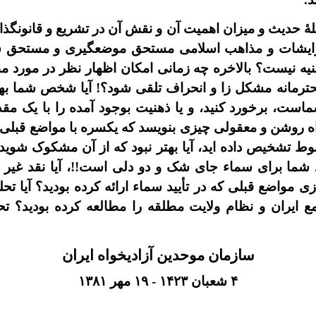
ئلۀ حديث و ميزان اهميت آن و نقش آن در تشريع و قانونگذا
گرايشات و مذاهب اسلامى مستحق موضعگيرى و مستحق س
يه نيست؟ بالاخره چه زمانى امکان اظهار نظر در مورد 
رمانه مشکل زا و انحراف تلقى شود؟! آيا شخص شما بهتر ن
است، برخورد کنيد، و يا ذهنيت بوجود آمده را با يک مقد
راه روشن و معقولى چيزى بنويسد که يکسره با مواضع قبلى 
بوط تشخيص داده ايد، آيا بهتر نبود که از آن مشکوک شويد،
 شما براى سماء جاى شک و دو دلى است!!، آيا نقد غير د
ى مواضع قبلى که در تأييد سماء ارائه کرده بوديد؟ آيا
مع ايران و نظام ولایت مطلقه را مطالعه کرده بوديد؟ ت
سازمان موحدين آزاديخواه ايران
۴
شعبان
۱۴۲۳
- ١٩ مهر ١٣٨١