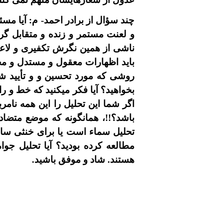
چند سؤال از برادر احمد- م: آيا مس
و لعنت مستمر و زنده و متقابل 
ناشى از همين نگرش تکفيرى و لاعن
بايد اظهارات معقول و مستدل و محت
روشى که مورد تحسين و و تأييد شم
بخواهيد؟ آيا فکر ميکنيد که خط و 
اگر شما اين تحليل را اين همه نامر
باشد؟!!، همانگونه که موضع متضاد
تحليل سماء است يا براى خنثى ساز
مطالعه کرده بوديد؟ آيا تحليل جوا
هستند. شاد و موفق باشيد.