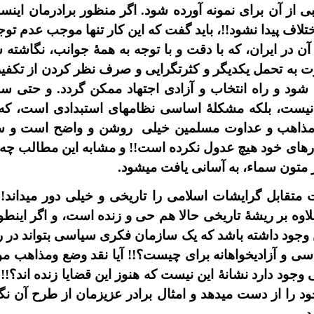
 از آن براى نمونه آورده شود. اگر منظور برادرمان اينس
تلاف پيدا نشود!!، بايد گفت که اين کار تنها موجب عدم تو
ن در ايران، که با دقت و با توجه به همۀ جوانب، نگاشته 
ت به تحمل يکديگر و کثرتگرايى و صرف نظر کردن از تکفير
شود و راه انتخاب و آزادى اجتهاد ممکن گردد. و حتى س
يست، بلکه مشکلۀ اساسى نظامهاى استبدادى است، که م
 مذاهب و عداوت مسلمين خيلى
روشن و واضح است و سما
اى خود هيچ عدول نکرده است!! و مشابه اين مطالب چه در
 متون سماء، به آسانى يافت ميشود.
نت متقابل گرايشات اسلامى را تاريخى و خيلى دور ميداند
اوه بر ريشۀ تاريخى حالا هم حى و زنده است، و اگر اينطو
اين وجود داشته باشد که يک سازمان فکرى سياسى بتواند در 
ى و آزاديخواهانه براى چيست؟!! آيا نقد وضع ومذاهب موج
ود دارد نشانۀ اين نيست که هنوز اين قضايا زنده اند؟!!
را از دست ميدهد و امثال برادر عزيزمان از طرح آن نگ
.