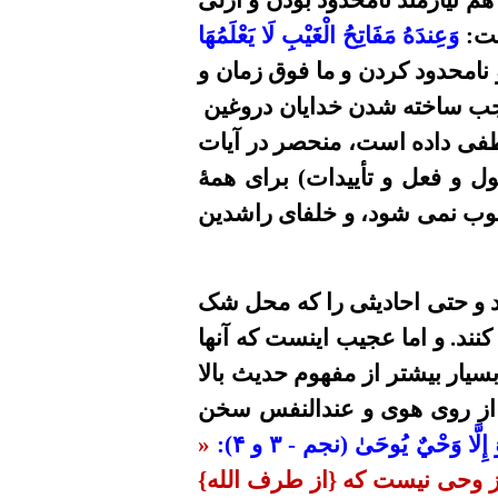
هم
نيازمند نامحدود بودن و ازلى
ست:
وَعِندَهُ مَفَاتِحُ الْغَيْبِ لَا يَعْلَمُهَا
نامحدود کردن و ما فوق زمان و
ب ساخته شدن خدايان دروغين
صطفى داده است، منحصر در آيات
ل و فعل و تأييدات) براى همۀ
سوب نمى شود، و خلفاى راشدين
 حتى احاديثى را که
محل
شک
کنند.
و
اما عجيب
اینست که
آنها
بسيار بيشتر از مفهوم حديث بالا
ر از روى هوى و عندالنفس سخن
 إِلَّا وَحْيٌ يُوحَىٰ
(نجم
- ٣ و
۴):
«
ز وحى نيست که
{
از طرف الله
}