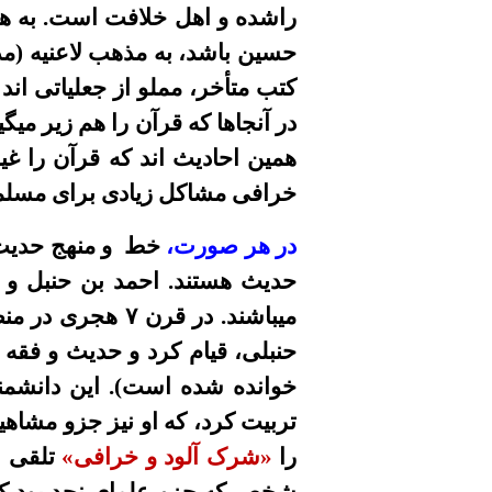
راشده و اهل خلافت است. به ه
حسين باشد، به مذهب لاعنيه (م
کتب متأخر، مملو از جعلياتى اند
در آنجاها که قرآن را هم زير ميگ
همين احاديث اند که قرآن را غ
خرافى مشاکل زيادى براى مسلمين
در هر صورت،
خط
و منهج
حديث
حدیث هستند
. احمد بن حنبل و
ميباشند. در قرن
حنبلى، قيام کرد و حديث و فقه 
خوانده شده است
)
. اين
دانشمن
تربيت کرد، که او نيز جزو مشاهي
را
«
شرک آلود و خرافى
»
تلقى ن