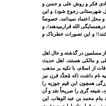
ادى فکر و روش على و حسن و
ل شهرستانى رجوع شود). و اين
 و محل اعتماد نميدانند، خصوصا
 درهمسايگى الله قرارميدهند!، و
نند!! و اين تصورات خطرناک و
ز مسلمين در گذشته و
حال
اهل
بلى و مالکى هستند، اهل حديث
 خرافات از اسلام، با تکيه بر مذهب
يه نام داشت
(
که
مُجدِّد
قرن نيز
رگى همچون ابن قيم جوزيه را
، شيعه گرى را صريحاً نقد و آن
بنام محمد بن عبد الوهاب. اين