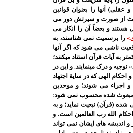
ول
را پايۀ شريعت و
بل
قرآن
 و عقلى
)
آنها را بعنوان قوانين
یث
از صورت و سيرتش دور
می
ل هستند و بعضاً آن را انکار
می
»
را
بر
سميت نمى شناسند، به
اقعيت
ناشی می شود
که اگر
آنها
تر به آيات قرآن استناد ميکنند
؛
»
توجيه و درک
مینمایند
.
و
اين در
 و
احکام ا
لهی
که در سايۀ اجتهاد
و اجراء
می
شوند
؛
و موحدین
مبعوث شده
محسوب نمی شود
؛
حى
شده
(قرآن) تبعيت نمايد
؛
و
به
حکام الله
رب العالمین
است. و
ر و انديشه هاى ايشان
نمی
تواند