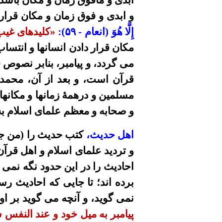
ابدى و مافوق زمان و مکان باشد
و ابدى و
فوق زمان و
مکان قرار
إِلَّا هُوَ
(انعام - ۵۹)
:
«کليدهاى غيب
مکان قرار دادن انسانها و انتس
می
گردد، و پيامبر، بنابر نصو
قرآن است، و بعد از آن، محمد 
مسلمين و درهمۀ زمانها و مکان
و صحابه و معظم علماى اسلام به
اهل حديث،
کتب حديث
را (من
ج
و
تردید
علماى اسلام و اهل قرآن
احادیث
را در اين حد
ود
نگه
نمی د
برده اند
؛
تا جا
یی
که احاديث رسو
نمی گويد، و
آنچه
می
گويد بر ا
پيامبر به ميل خود و عند النف