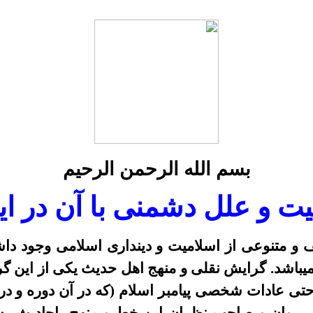
بسم الله الرحمن الرحيم
يت و علل
دشمنی
با آن در اي
و متنوعى از اسلاميت و ديندارى اسلامى وجود داش
یباشد
. گرايش نقلى و
منهج
اهل حديث يکى از اين گ
تى عادات شخصى پيامبر
اسلام
(
که در آن دوره و در