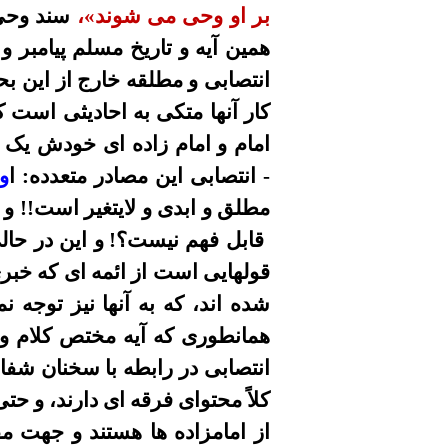
بر او وحى
می
شوند»،
سند وحى
همين آيه و تاريخ مسلم پيامبر و
انتصابى و مطلقه خارج از اين بح
کار آنها متکى به احاديثى است که
امام و امام زاده
اى خودش
یک
-
انتصابى اين مصادر متعدد
ه
: ا
ول
مطلق و ابدى و لايتغير است!! و
قابل فهم نيست
؟
! و اين در حا
قولهايى است از ائمه اى که خبرى
شده اند، که به آنها نيز توجه 
همانطورى که آيه مختص کلام و 
انتصابى در رابطه با سخنان شفا
کلاً محتواى فرقه
اى
دارند
، و حت
از امامزاده ها هستند و جهت مق