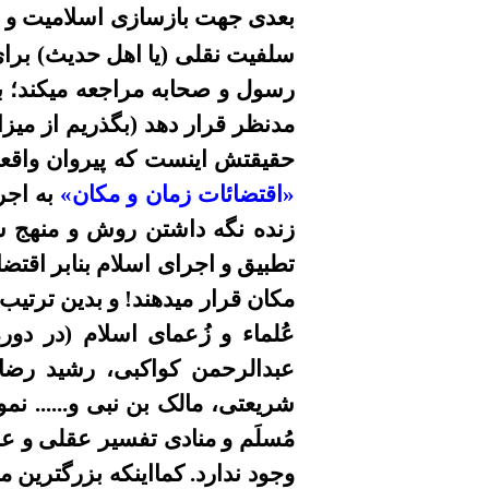
بعدی
جهت
بازسازی اسلامیت و 
سلفیت نقلی (یا اهل حدیث) برای 
رسول و صحابه
مراجعه میکند
؛
ب
مدنظر قرار دهد (بگذریم از
میزا
حقیقتش اینست که پیروان واق
«اقتضائات زمان و مکان»
به اجر
زنده نگه داشتن روش و منهج
تطبیق و اجرای اسلام بنابر اقتضا
مکان قرار میدهند! و بدین ترتیب
عُلماء و
زُ
عمای اسلام
(در دور
عبدالرحمن کواکبى، رشيد رضا،
شريعتى، مالک بن نبى و......
نمو
مُسلَم و منادی تفسیر عقلی و 
وجود ندارد
.
کمااینکه بزرگترین م