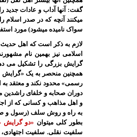
همچنین آنها بیشتر
اهل نقل
(نق
گفت
:
آنها آداب و عادات جديد را 
میکنند
آنچه
که
در صدر اسلام
را
سواک ناميده ميشود
) مورد استفا
لازم
به ذ
کر است که
اهل حدیث
اسلامى نیز بهمین نام مشهورند (ک
گرايش بزرگی را تشکيل می دهن
همچنین منحصر به يک
«گرايش 
رسمى»
محدود نکند و معتقد به ا
دوران صحابه و خلفای راشدین مرا
و اهل مذاهب و کسانی که از اجت
به راه و روش سلف (رسول و صحاب
بطور کلی
میتوان
«دو گرایش
ع
سلفیت نقلی.
سلفیت اجتهادی، ر