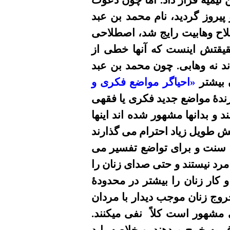
تيميه قرار داد. اما چون دعوت
يروز گرديد، نام محمد بن عبد
ا افتاد، و از اين تاريخ به بعد (قرن١٢ هجرى) اصطلاح وهابيت رايج شد، اصطلاحى
 حقيقتش اينست که آنها خطى از
ند نه وهابى. چون محمد بن عبد
ن بيشتر
«
احيا
گر
مواضع فکرى و
رندۀ مواضع جديد فکرى يا فقهى
ند و بدانها مشهور شده اند اينها
يش طويل زياد احترام
می
گذارند
يک سنت و براى تواضع تفسير
می
مرد نيستند و حتى صداى زنان را
کار زنان را بيشتر در محدودۀ
روج زنان موجب ديدار با مردان
مشهور است کلاً
نفى ميکنند.