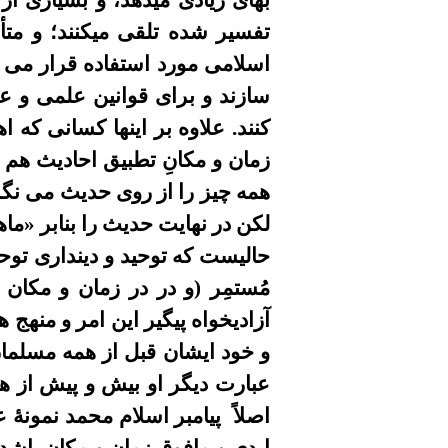
بهاى زيادى ميدهد، و بسيارى از 
تفسير شده تلقى ميکنند
؛
و
متأ
اسلامى مورد استفاده قرار
می
سازند و براى قوانين علمى و
کنند. علاوه بر اينها کسانی که
زمان و مکا
نِ
تطبيق احاديث
هم
همه چيز را از روى حديث
می
نگر
لکن
در نهايت حديث را بنابر
«
ما
حاليست که توحيد
و دینداری تو
مُستمِر (و در
در زمان و مکان
خ
آزادیخواه پیگیر این امر و منهج ه
و خود ايشان قبل از
همه مسلمان
عبارت دیگر
او
بیش و پیش از 
اصلاً
پيامبر اسلام محمد نمونۀ 