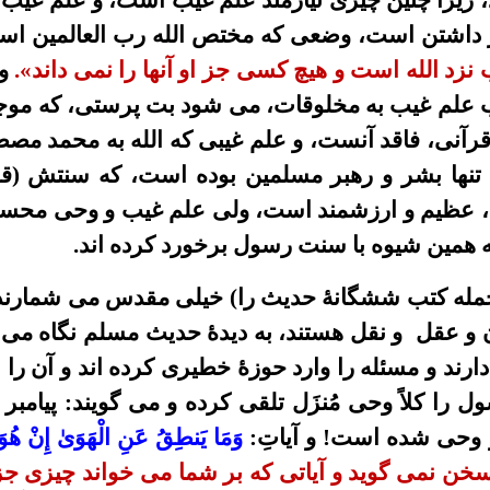
، زيرا چنين چيزى نيازمند علم غيب است، و علم غيب
داشتن است،
وضعی که مختص
الله رب العالمين ا
 نزد الله است و هيچ کسى جز
او آنها را
نمی
داند».
و 
اب علم غيب به مخلوقات،
می
شود بت پرستى، که موج
ص قرآنى، فاقد آنست، و علم غيبى که الله به محمد م
تنها بشر و رهبر مسلمين بوده است، که سنتش (قو
ها، عظيم و ارزشمند است، ولى علم غيب و وحى مح
 همين شيوه با سنت رسول برخورد کرده اند.
مله کتب ششگانۀ حديث را
)
خيلى مقدس مى شمارند و
 و
عقل
و نقل هستند، به ديدۀ حديث مسلم نگاه
می
ارند
و مسئله را وارد حوزۀ خطيرى کرده
اند
و آن را 
ل را کلاً وحى
مُنزَل
تلقى کرده و
می
گويند: پيامب
و وحى شده است! و آيا
تِ
:
وَمَا يَنطِقُ عَنِ الْهَوَىٰ
إِنْ هُوَ
س سخن
نمی گوید
و آياتى که بر شما
می
خواند چيزى ج