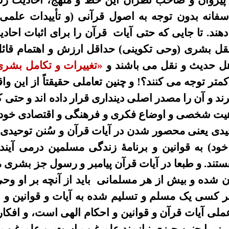
پيروان و
صاحب نظران اين خط
و منهج،
احاديث
رس
سفانه
بدون توجه به اصول قرآنى
(
و تأييدات علمى
دهند
.
تا جايى که حتى آيات
قرآن را براى اثبات
احاد
 عقل بشرى (وحى تکوينى) حداقل ارزش
و اهتمام
قائ
 اهل حديث و نقل
می باشند
و
«
تغييرات و تکامل بشرى
کمتر توجه
می
کنند
؟!
و چنين
تعاملی
حقيقتاً از اين و
ند و
آن
را مصدر اصلى ديندارى قرار داده اند و حتى کم
هيت
شخصی
و اوضاع فکرى و فرهنگى و اقتصادى خود
حیدی
يعنى
محصور
شدن در آيات
قرآن
و
سُنن توحیدی
ود)
به قوانين و برنامۀ زندگى مسلمين درمی آ
یند
ستند.
و
طبعا در
آيات قرآن
پيامبر
و رسول
جز بشرى 
 شده و بيش از هر مسلمانى
بايد از آنچه بر او و
هر کسی
يک مسلم و تسليم شده به آيات و قوانين و ا
عملى آيات قرآن و قوانين و احکام الهى است، و افکا