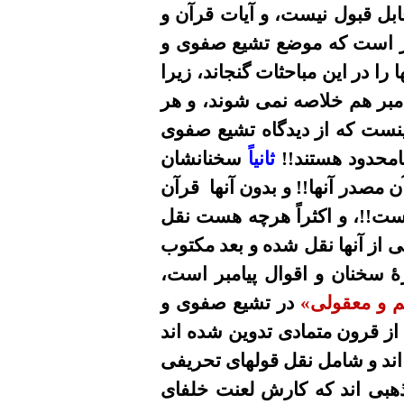
قابل قبول نيست، و آيات قرآن و
کر است که موضع تشيع صفوى و
ا در اين مباحثات گنجاند، زيرا
امبر هم خلاصه
نمی
شو
ند
، و هر
اينست که از ديدگاه تشيع صفوى
امحدود هستند
!!
ثانياً
سخنانشان
ن مصدر آنها!! و بدون آنها
قرآن
است!!، و اکثراً هرچه هست نقل
ى از آنها نقل شده و بعد مکتوب
ژۀ سخنان و اقوال پيامبر است،
 و معقولى
»
در تشيع صفوى و
از قرون متمادى تدوين شده اند
اند و شامل نقل قولهاى تحريفى
مذهبى اند که کارش لعنت خلفاى