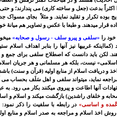
ل احادیث)
هستند و در مباحثات کمتر نرمش
و انعط
اکثراً بدعت (
جعل و ساخته کاری
)
می پندارند؛
و حتى 
یج بوده
تکرار و تقليد
نمایند.
و
مثلاً
بجاى مسواک جدي
ده قرار میدهند
.
و طبعا
با عکس و تصاوير هم ميانۀ
خوب
خود را
«سلفى
و پیرو سلف - رسول و صحابه
»
ميخوان
مااینکه غربیها نیز آنها را بنابر اهداف اسلام ستیز
د. لکن بايد دانست که اصطلاح
سلفى
برای جمع و
اسلامی»
نيست، بلکه هر مسلمانى و هر جریان اسلام
خذ و دریافت اسلام از منابع اولیه (قرآن و سنت) باشد
جعه نماید، میتواند
سلفی
و اهل سَلَف بحساب می آی
هادات آنها اطاعت و پیروی میکنند بکار می رود. به
ه و خلفاى راشدين) بازگشت میکند و اسلام و اسلام
ُمده و اساسی
»
در رابطه با سلفیت
را
ذکر نمود:
وش اخذ اسلام و مراجعه به صدر اسلام و منابع اولی