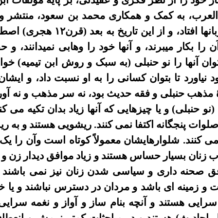
خود را از نظر فکرى و عقيدتى، بر پايۀ مؤلفات ابن 
لعرب، به کمک و همکارى محمد بن سعود، منتشر و پ
الوهاب نيز مشهور شده و سر زبانه
 را بکار ميبرند، و آنها خود را وهابى نميدانند، و
ان آنها را نو حنبلى (به سبک و روش ابن تيميه) خوا
 نياورد تا بتوان کسانى را به او نسبت داد، و ايشا
ۀ مذهب حنبلى و فقه حديث بود، نه سر مذهب و نه آو
و حنبلى) و يا چيزهايى که آنها زياد بدان تکيه
می
کن
صلوا
ت
پنجگانه اکتفا نمى کنند. ريشويى هستند و به ر
ی
کنند. شلوارهايشان معمولاً کوتاه است وآن را 
ب زنان بسيار حساس هستند و زياد موافق ديدار زن و 
ق صحنه دارى و سياسى شدن زنان نيز نمى باشند و 
 و زمينه اى باشد و مرد
ان
در دسترس نبا
شند
و يا خ
 سرايى هستند و آنچه بنام
ساز و آواز و نغمه سرایی