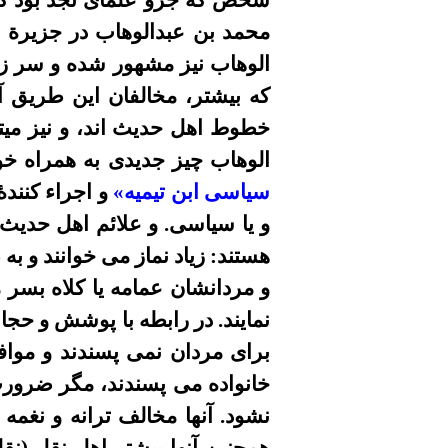
شخص که جزو علماى نجد بود کار 
محمد بن عبدالوهاب در جزيرة ا
که بيشتر، مخالفان اين طريق آن
خطوط اهل حديث اند، و نيز ميتو
الوهاب چيز جديدى به همراه خود
سياسى ابن
تیمیه»
و اجراء کنند
و يا سياسى. و علائم اهل حديث (ن
هستند: زياد نماز
می
خوانند و به 
و مردانشان عمامه يا کلاه بسر
م
نمايند. در رابطه با پوشش و حجا
براى مردان نمى پسندند و مواف
خانواده مى پسندند، مگر ضرورت
نشود. آنها مخالف ترانه و نغمه