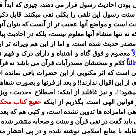
 بودن
احادیث
رسول
قرار
می
دهند، چيزى که ابداً 
سنت رسول اين تلقى را بکلى نفى ميکنند. قابل ذ
ث است و مواضع آنها عجيب تر از آنست که بتوان آنها ر
 نه تنها
منشاء آنها
معلوم نيست، بلکه در احاديث پي
مصدر حديث شده است. و
اما
از اين هم ويرانه تر 
ا
ً معصوم و فوق گناه و اشتباه و داراى درک و فهم ن
ثالثاً
کلام و سخنشان مصدرآيات قرآن
می
باشد نه قرآ
لى است که اثر مکتوبى از اين حضرات باقى نمانده 
 از اين اقوال ندارند!! و بعد از قرنها و بصورت شفاه
نميشود!!، و نيز غافلند از اينکه: اصطلاح «حديث» وي
قوانين الهى است. بگذريم از اينکه
«
هيچ کتاب محکم
هى امامزاده ها تدوين نشده است، و کتبى هم که بعد 
ى بايد گفت در نفى قرآن و سنت و صحابه منتشر شده 
ابله با منابع اسلامى نوشته شده و در پى انتشار 