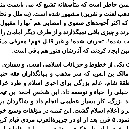
مين خاطر است که متأسفانه تشيع که
می
بايست من
ذهب لعنت و نفرين) مشهور شده است. (به ملل و نح
 که اکثر آخوندهاى صفوى و انتصابى هم آنها را مقبول
يرند و چيزى باقى نميگذارند و از طرف ديگر امامان را
يب شده!، تحريف شده! و غير قابل فهم! معرفى ميک
 ايجاد کردند، که آثارشان هنوز هم باقى است.
 يکى از خطوط
و جریانات
اسلامى است، و بسيارى ا
 مالک بن انس، که سر مذهب و بنيانگذاران فقه حن
 ٧ هجرى در منطقۀ شام، عالم بزرگى براى احياى اسلام و طرد
حنبلى را احياء و توسعه داد. اين شخص احمد ابن تيم
د
بزرگ، کار بسيار عظيمى انجام داد و شاگردان بز
ر و اَعلام اسلام گشت. ابن تيميه در مؤلفات وسيع خود
مود.
۵
قرن بعد از او در جزيرةالعرب مردى قيام کرد 