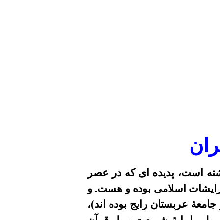
ران
ته است، پديده
اى که در عصر
رايشات اسلامى بوده و هست.
و
 جامعۀ عربستان رايج بوده اند
)
،