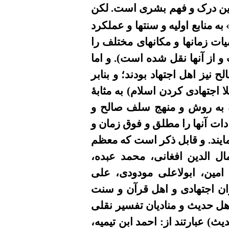
ن درک و فهم بشری
است.
لکن
به منابع اولیه و سنتها و
عملکرد
یات زمانها و مکانهای مختلف را
و از آنها نقل شده است). و اما
 نیز اهل اجتهاد بودند
؛
و
بنابر
لا اجتهادی کردن اسلام) به مثابۀ
 به روش و منهج سلف صالح و
ادات آنها را مطلق و فوق زمان و
ایند
. و قابل ذکر است که
معظم
ال الدین
افغانى، محمد عبده،
امین، ابولاعلى مودودى، علی
ان اجتهادى و اهل قرآن و سنت
اهل حدیث و منادیان تفسیر نقلی
) عبارتند از: احمد ابن تیمیه،