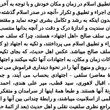
تطبیق اسلام در
زمان و مکان
خودش
و با توجه به
آخری
اجراء و تطبیق و تکرار
«
آنچه در صدر اسلام گذشته
»
دون اینکه
به رشد و تکامل بشری
توجه نماید و مقتض
ن سندیت و اندازۀ درک و
دقت
در آنچه بدانها منتسب 
عی سلف صالح
«
اهل اجتهاد
»
هستند،
چرا که
سلف صالح
اء و تطبیق اسلام می
پرداختند، و تکیه به اجتهاد (و ک
 سلف صالح
میباشد
. عکس اهل حدیث، که بجای تکیه
ئات زمان و مکان، به اجتهادات آنها تکیه میکنند و اجته
، روش و منهج آنها را در نحوۀ دینداری فراموش
می نم
ۀ معاصر)
سلفی -
اجتهادی
بحساب می آیند
،
و جم
 اقبال لاهورى، سيد قطب، مير على هندى، احمد 
نۀ آنها
هستند
. و طبعا
همۀ
اینها
از سرامدان و متفکر
علمی
از
اسلامیت
میباشند،
و رابطۀ چندانی بین آنها و 
راجع نظری سلفیت نقلی و اهل حديث (بعد از ائمۀ حدیث