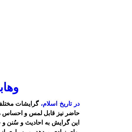
وهاب
در تاريخ اسلام،
گرايشات مختلف 
حاضر نيز قابل لمس
و احساس م
اين گرايش به احاديث و
سُنن
و ح