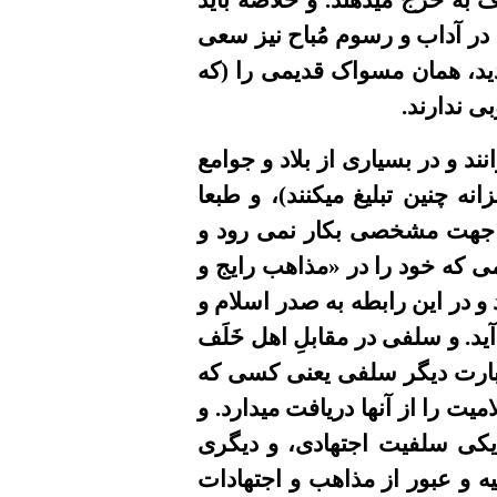
اف
به خرج
مید
هند.
و
خلاصه بايد
در آداب و رسوم
مُبا
ح
نیز
سعى
د
،
همان مسواک قديمى
را (
که
ی ندارند
.
ند و در بسيارى از بلاد و جوامع
انه چنین تبلیغ میکنند)، و طبعا
 جهت مشخصی بکار نمی رود و
ی که خود را در
«مذاهب رايج و
 و در این رابطه به صدر اسلام و
د. و سلفى در مقابلِ اهل خَلَف
 عبارت دیگر سلفى یعنی کسی که
یت را از آنها دریافت
مید
ارد. و
 یکی
سلفیت اجتهادی،
و دیگری
ه و عبور از مذاهب و اجتهادات