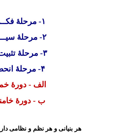
١- مرحلۀ فکــرى و عقيـــدتى
٢- مرحلۀ سيـــــاست
٣-
مر
حلۀ تثبي
۴- مر
حلۀ انحص
الف - دورۀ خمي
ب - دورۀ خامن
هر بنيانى
و هر نظم و نظامى دارا