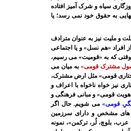
وزگاری سياه و شرک آمیز
افتاده
نهايى به حقوق خود نمى رسد؛ يا
لت و ملیت نیز به عنوان مترادف
 افراد «هم نسل» و یا اجتماعى
وقتی که به «قومیت»
می رسيم،
ول مشترک قومى»
به میان می
اختارى قومی» مثل ارض مشترک،
ی نیز خواه ناخواه با اعراف و
هويت قومی» و مبانی
فرهنگى و
گیِ قومی»
می شویم.
حال اگر
عه هاى مشخص و دارای سرزمین
ب، بلوچ، لُر، ترکمن»، نمونه