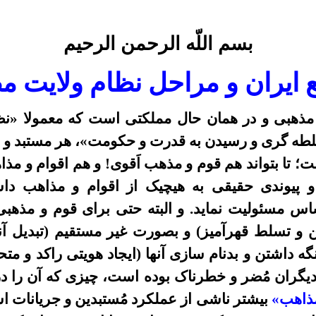
بسم اللّه الرحمن الرحیم
 ایران و مراحل
نظام
ولایت م
ذهبى و در همان حال مملکتی است که معمولا «نظا
طه گری
و رسیدن به قدرت و حکومت
»
، هر
مستبد و 
 تا بتواند هم قوم و مذهب اَقوی! و هم اقوام و م
 و پيوندى حقیقی به هيچيک از اقوام و مذاهب دا
س مسئولیت نماید. و البته حتى براى قوم و مذهبی
 تسلط قهرآمیز) و بصورت غير مستقيم (تبديل آنه
ه داشتن و بدنام سازى آنها (ايجاد هويتى راکد و م
ديگران
مُضر و خطرناک
بوده است، چیزی که آن را 
مذاهب»
بیشتر ناشی از عملکرد مُستبدین و جریانات اس