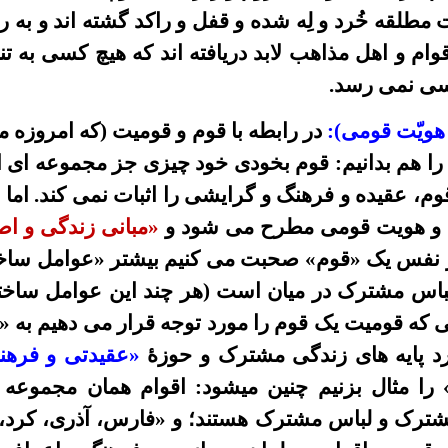
 مطلقه خُرد و لِه شده و قفل و راکد گشته اند و به
ر
قوام و
اهل
مذاهب لابد دریافته اند که هیچ کسى به ت
سى نمی رسد.
هویّت قومی):
در
رابطه با
قوم و
قوميت
(که امروزه م
ا هم بدانیم:
قوم
بخودى خود چيزى جز مجموعه اى از
، عقيده و فرهنگ و گرايشى را اثبات نمی کند. اما 
و هویت قومی
مطرح می
شود و
«مبانی
زندگى و
اص
که از نفس یک «قوم» صحبت می کنيم بيشتر «عوامل س
اس مشترک در ميان است (هر چند این عوامل ساختار
انی که قوميت یک قوم را مورد توجه قرار می
دهیم به
«
رد پايه هاى زندگى مشترک و حوزۀ
«عقیدتی و فرهن
» را مثال بزنیم چنین میشود: اقوام همان مجمو
ترک و لباس مشترک هستند؛ و «فارس، آذرى، کرد، عر