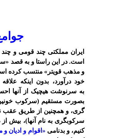
جوامع
ايران مملکتی
چند قومى و چند م
است. در این راستا و به
قصد
«سل
و مذهب قویتر» منتسب کرده است؛
خود درآورد، بدون اينکه علاقه
به
سرنوشت هيچيک از آنها
احسا
بصورت مستقيم (سرکوب خونين و
گرى، و همچنین از طریق
عقب نگ
سرکوبگری به نام آنها)، بيش از 
کنیم، و
بدنامی
«اقوام و ادیان و 