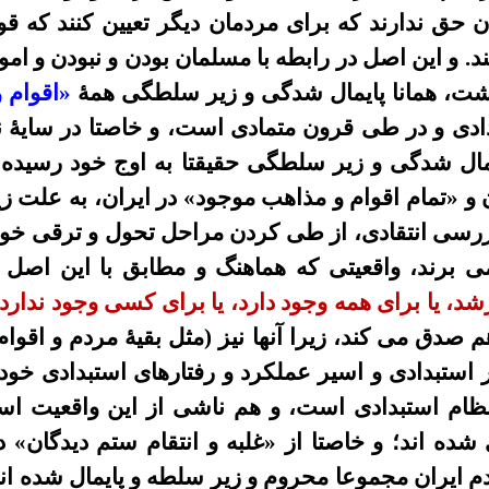
حق ندارند که براى مردمان ديگر تعيين کنند که قو
ند. و اين اصل در رابطه با مسلمان بودن و نبودن و امو
اشت، همانا پايمال شدگى
و زیر سلطگی
همۀ
«
اقوام 
دادى و در طى قرون متمادی است، و خاصتا در سايۀ ن
مال شدگی و زیر سلطگی حقیقتا به اوج خود رسیده
 و
«تمام اقوام و مذاهب موجود»
در ايران، به علت 
ررسى انتقادى، از طى کردن مراحل تحول و ترقی خویش
ی برند، واقعیتی که هماهنگ و مطابق با اين اص
، يا براى همه وجود دارد، يا براى کسى وجود ندارد
 صدق می کند، زيرا آنها نیز (مثل بقیۀ مردم و اقوا
ار استبدادى و اسير عملکرد و رفتارهاى استبدادى خو
نظام استبدادی است، و هم ناشى از این واقعیت است
شده اند؛ و خاصتا از
«غلبه و انتقام ستم ديدگان»
د
دم ايران مجموعا محروم و زیر سلطه و پايمال شده اند