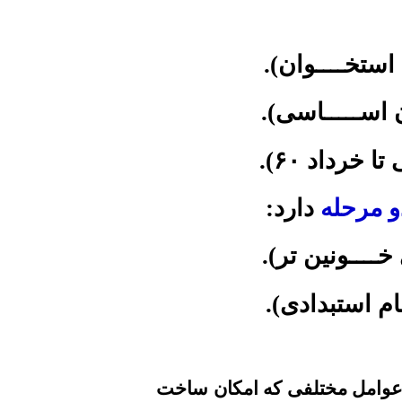
استخــــوان).
اســـــاسى).
تا خرداد
۶۰
).
و مرحله
دارد:
خــــونين تر).
م استبدادى).
 و عوامل مختلفی که امکان ساخت