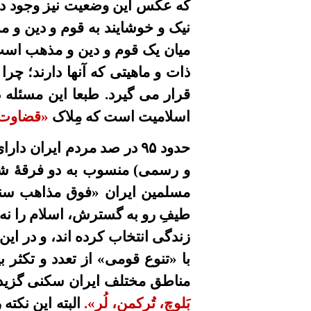
که عکس این وضعیت نیز وجود دار
نیک و خوشایند
به قوم و دین و مذ
میان یک قوم و دین و مذهب است
ذات و ماهیتی که آنها دارند؛ چرا
قرار می گیرد. طبعا این مسئله د
اسلامیت است که
مِلاک
«قضاوت 
حدود
۹۵
در صد مردم ايران
دارا
و رسمی)
منسوب به دو فرقۀ ش
مسلمين ایران «فوق مذاهب سنتى
طیفِ
رو به گسترش، اسلام را نه ب
زندگى انتخاب کرده اند، و در اين ر
با «تنوع قومی» از تعدد و تکثر
مناطق مختلف ايران سکنى گزيده و
بَلوچ، تُرکمن، لُر».
البته اين نکت