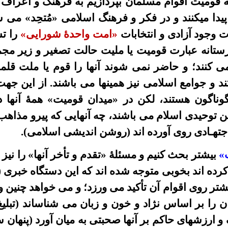
به قوميت اقوام مسلمان بپردازيم به فرهنگ و اعراف 
پیدا میکنند و در فکر و فرهنگ اسلامى «مُتحِد»
می
ش
ت وجود آزادی و انتخابات
«امت واحدۀ شورایی»
را ت
ستانه عبار
ت
قومیت یا ملیت حالت تصغیر و زیر مج
می
کنند؛ و حاضر نمی شوند آنها را قوم
یا
ملت
قلم
 و جوامع اسلامى نیز همينها می
باشند.
از این جه
وناگون هستند، لکن در
«میدان قومیت»
همۀ
آنها 
ن توحیدی اسلام می
باشند، چه آنهایی که پیرو مذا
جتهـادی روی آورده اند
(روشن انديشى اسلامى).
ت»
بيشتر
بحث
کنيم و
مسئلۀ
«تقدم و
تأ
خر آنها» را نیز
رده اند بخوبى متوجه شده اند که این دستگاه خبری (د
شتر
روی
اقوام
آن
تأ
کيد
می
ورزد
؛ و می
خواهد چنین و
ن را بر اساس نژاد و خون و زبان مى شناساند (تبلیغ
 ارزشهاى حاکم بر آنها صحبتی به ميان آورد (پنهان س