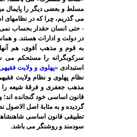
مسلط و بعضی دیگر را پایمال مین
می
گذريم، چرا که در نظامهاى اس
- حتى
انسان حقدار
بحساب نمی آي
در دولت و ادارات هستند. و همان
به قوم و مذهب اَقوى، هم آنه
سرکوبگر
انه
را مستحکم می سا
استبدادى
«پهلوى و ولایت فقیه
نظام پهلوى و
نظام
ولایت فقیه
مذهب جعفری و فرقۀ شیعه را 
قانون اساسى خود گنجانده اند؛ و
گرديده و به مثابۀ اصل الاصول 
تطبيقى قانون اساسى شاهنشاهى و
سودمند و روشنگر می باشد.