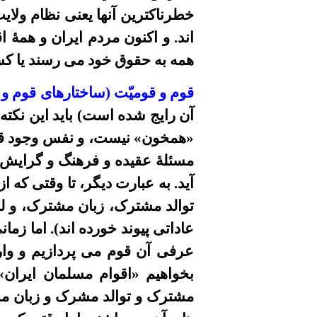
خطرناکترين آنها یعنی نظام ولایت
اند. و اکنون مردم ايران و همۀ ا
همه به حقوق خود می رسند يا ک
قوم و قومیّت (ساختارهای قوم و 
آن رایج شده است) بايد اين نکته ر
«همخون»
نيست، و نفس وجود قوم
مسئلۀ عقيده و فرهنگ و گرايش
آيد. به عبارت ديگر، تا وقتی 
توالد مشترک، زبان مشترک، و لب
عاداتی پیوند خورده اند). اما زم
عرفى آن
قوم می پردازیم و وا
بخواهيم
«اقوام مسلمان ايران
مشترک و توالد مشرک و زبان مش