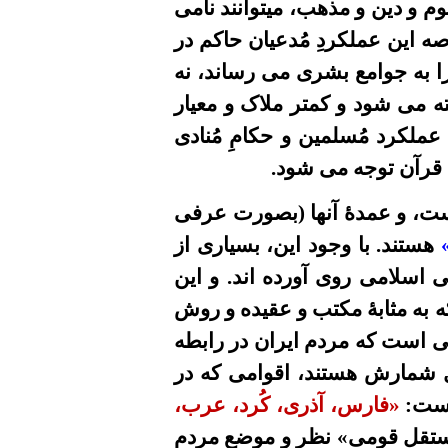
 و دین و مذهب، میتوانند نامی
صه این عملکردِ مُدعیان حاکم
در
 به جوامع بشری می رساند، نه
 می شود و کمتر ملاک و معیار
عملکرد مُسلمین و حکا
مِ
مُنادی
 قرآن توجه می شود.
است، و عمدۀ آنها (بصورت عرفی
هستند.
با وجود این، بسيارى از
اسلامى روى آورده اند. و اين
ه به مثابۀ مکتب و عقيده و روش
هی است که مردم ايران در رابطه
ل شمارش هستند، اقوامی که در
 است:
«فارس، آذرى، کُرد، عرب،
مستقل قومی»
نظر و موضع مردمِ