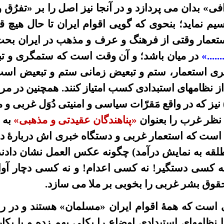
ى» بدان می پردازد و در آنجا نیز اصل را بر «تفرُق 
یم نماید؛ بنحوی که گويى اقوام ايران تا حال هیچ
ستعمار وقتی از فرهنگ و عرف و مذهب در ايران ب
....»
در ميان باشد؛ و آن وقت است که ستمگرى و تب
ری استعمار، ستم و تبعيض زمانی ستم و تبعيض است
 از نظامهای استبدادى کسب امتياز کنند. همچنین در م
 نیز که در واقع مَقرّات سياسى و امنيتى دُوَل غربی 
 نظر غرب را بعنوان
«پناهندگان عقيدتى و مذهبى»
به 
 است که استعمار غربی و دستگاه خبرى اش دربارۀ دس
لقه به نمايش درآمد)
چگونه
عکس العمل نشان دادند و
نه کسى دستگير! نه کسى اعدام! و نه کسى دچار آو
وق بشر غربی را بخوبی بر ملا می سازد.
ی است که
همۀ
اقوام ايران «مسلمان» هستند و در ر
ا نظامهای استبدادی اوضاع را بکلی بهم زده و با
بکا