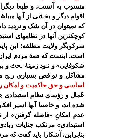
منسوب به آنست، و طبعا ديگران 
اقوام دیگر و بخشی از آنها میباش
که نمیتوان در آن شک و ترديد د
کوچکترين آنها در نظامهای استب
سرکوبگر ولایت مطلقه؛ اين پای
است. اینست که همۀ مردم ايران
شکوفايى» و نبود زمينۀ بحث و ب
مشاکل و نواقص بسيارى رنج م
اساسى و حق حاکميت و امکان رشد
عُمال و رؤسای نظام استبدادى هم
شده اند، و خاصتا آنها اسير افک
عدم امکانِ «فاصله گرفتن» از 
استبدادى» مرتکب جنايات زيادى 
بنابراين، آشکارا باید گفت که مر