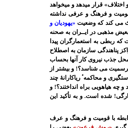
و اختلاف» قرار میدهد و ميخواهد
 قوميت و فرهنگ و عرفی نداشته
حث می کند که وضعیت
«يهوديان و
عيض مذهبى در ايــران به صحنه
 که ربطى به استعمارگران پيدا
راکز پناهندگی سازمان به اصطلاح
و محل جذب نيروى کار آنها بحساب
رسميت می شناسد؟! و بیشتر از
تگيرى و محاکمهٴ ریاکارانۀ چند
 چه هیاهویی براه انداختند؟! و
ارگی! شده است. و به تأکید
این
ابطه با قومیت و فرهنگ و عرف
رگیری
«روش فرعون»
بعضی
را