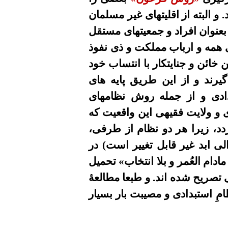
 البته از اقليتهاى غير مسلمان
بعنوان افراد و جمعيتهاى مستقل
ى همه و ارباب مملکت و ذى نفوذ
ين خائن
و جنایتکار
با انتساب خود
یرند
و
از این طریق
پايه هاى
ادى و از جمله روش نظامهای
 و ولایت فقیهی اين واقعيت
که
د، زیرا هر دو نظام از طرفى
،
لى ابد غير قابل تغيير
است
)
در
ام العُمر و بلا انتخاب» تحميل
تصریح شده اند. و طبعا مطالعۀ
ِ استبدادى و مصيبت بار بسیار