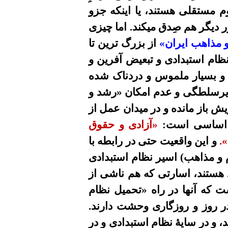
م مستقلی هستند، یا اینکه جزو
ر ديگر
هم
صِدق ميکند. اما چيزی
و مذاهب ايران»
از بزرگ ترين تا
ظام استبدادى و تبعيض آفرين و
 و بسیار ملموس و دردناک شده
زیرسلطگی و عدم امکان «رشد و
 باز مانده و در ميدان عمل از
ل اساسی است:
«آزادى و حقوق
».
و اين واقعيت حتى در رابطه با
م و مذاهب) اسير نظام استبدادی
د هستند، اسارتی که هم ناشی از
 که آنها در راه «تحمیل نظام
ر روز و روزگاری وحشت دارند.
، و در سايۀ نظام استبدادى و در