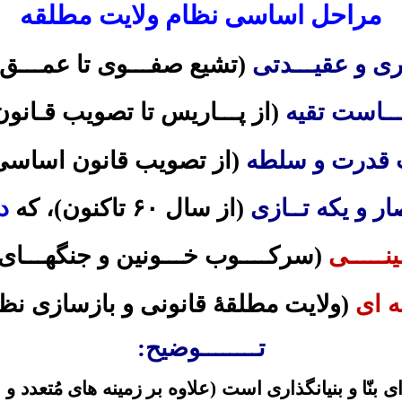
مراحل اساسی نظام ولایت مطلقه
(تشیع صفـــوی تا
عمـــق
تقیه
(از
پـــا
ريس تا تصويب قـانون 
ت قدرت و سلطه
(از تصويب قانون اساسى 
ار و يکه
تــا
زى
(از سال
۶۰
تاکنون)، که
د
نـــــى
(سرکــــوب خـــونين و
جنگهـــای
ه اى
(ولايت مطلقۀ قانونى و بازسازى نظا
تــــــــوضیح:
ى بنّا و بنيانگذارى است (علاوه بر زمينه هاى مُتعدد