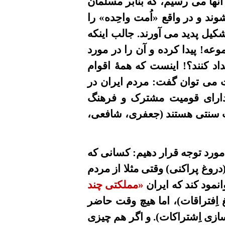
آنها می رسيم، که بنابر مسلمان
وند و در واقع «اُمت وا
حِده
» را
شکیل
پدید می آورند
. جالب اینکه
موعه
!
پیدا کرده و آن را در
مورد
داد
کنند؟!
اینست که
همۀ
اقوام
ت می
توان گفت: مردم ايران در
دارای قومیت مشترک و فرهنگ
هب سنتى هستند (جعفری، شافعی،
 مورد توجه قرار دهيم: کسانى که
روغ پراکنی) وقتی مثلا از مردم
انمود
کند
که ايران
«مملکتی چند
 اِفتراقات)، اما هیچ وقت حاضر
ازی اِشتراکات)
.
و اگر هم چيزى