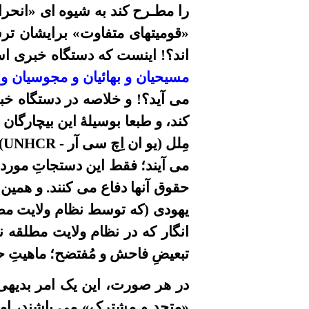
را مطـرح کند به شيوه اى «انحراف
«قوميتهای متفاوت» برايشان ترس
اند؟! اینست که دستگاه خبرى ا
مسيحيان و بهائيان و مجوسیان و...
می آيد؟! و خلاصه در دستگاه خب
کند، و طبعا بوسيلۀ اين بيچارگان
مِلل (یو ان اِچ سی آر -
UNHCR
)
می آیند؛ فقط این دستجاتِ مورد
حقوق آنها دفاع می کنند. و همین
يهودى (که توسط نظام ولایت مط
انگار که در نظام ولایت مطلقه 
تبعیضِ فاحش و مُفتضح؛ ماهیتِ
حق
در هر صورت،
این یک امر بدیه
«متحد و مشترک»
می
باشند، ام