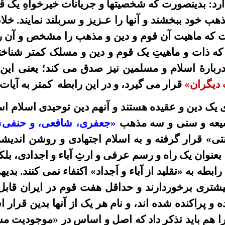
د: بدینصورت که شخصیتها و جریانات خیرخواهِ یک قوم
هب خود ببخشند و آنها را عـزیز و سربلند نمایند. خلا
 که ماهیت آن قوم و دین و مذهب را مشخص و آن را
 که ذات و ماهیتِ
یک قوم و دین و مسلک کمتر شناخته
ر
بارۀ
اسلام و مسلمین نیز
صدق می کند؛
یعنی این 
دیگران»
قرار می گیرد، و در این
رابطه
کمتر به آیات
ی یک دين و عقيده هستند و آنهم دین توحیدی اسلام 
یعه و سنی و سه مذهب
«جعفری، شافعی، و حنفی»
» قرار گرفته و به اسلام اجتهادى و روشن انديشى 
عنوان یک راه و رسم عرفی و ارثِ آباء و اجدادی، بلک
ابطه به «تقليد از آباء و اَجداد»
اکتفاء نمی کنند. بدی
 بيشترى برخوردارند و حداقل
هفت قوم در
ايران قاب
 پراکنده شده اند، و نام هر یک از آنها بدین قرار
ه را هم بايد تذکر داد که اصل و اساس در «موجودیت 