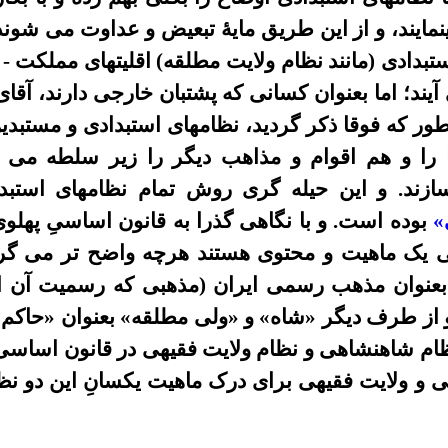
مایند، و از این طریق مایۀ تبعیض و عداوت می شوند. و
تبدادى (مانند نظام ولایت مطلقه) اقليتهای مملکت - 
ند؛ اما بعنوان کسانی که پشتبان خارجى دارند، آقا
طور که فوقا ذکر گرديد، نظامهاى استبدادى و مستبد
ا را و هم اقوام و مذاهب ديگر را زیر سلطه
می گ
زند. و اين حيله گری روش
تمام
نظامهاى استبد
ی»
بوده است. و با نگاهى گذرا به قانون اساسىِ
پهلوى
ی يک ماهيت و محتوى هستند هرچه واضح تر می گرد
بعنوان مذهب رسمى ایران
(
مذهبى که رسميت آن
ا
 از طرف ديگر «شاه» و «ولی مطلقه» بعنوان «حاکم ماد
نظام شاهنشاهى و نظام ولايت فقيهى در قانون اساسى 
 ولايت فقيهى براى درک ماهيت يکسانِ اين دو نظام