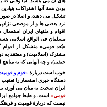
هاى آن می
باشند. اما وقتى که 
بودن همۀ آنها اشتراکات بنیادین 
تشکیل می
دهند، و اصلا در صور
نزد بعضی
ها و از
موضعی
نژادپر
اقوام و ملتهای ایران استعمال 
مسلمان فى الواقع اسلامى هستند
«بُعد قومی»
متشکل از اقوام گ
مشترک (اسلامیت) و معتقد به دي
حنفی)، و چه آنهایی که به مناهج
ا
خوب است در
بارۀ
«قوم و قومي
دستگاه خبرى استعمار را تعقيب ک
ايران صحبت به میان می آورد، بي
قومى»
است. و طبعا جوامع ايرا
نيست که دربارۀ قوميت و فرهنگ و