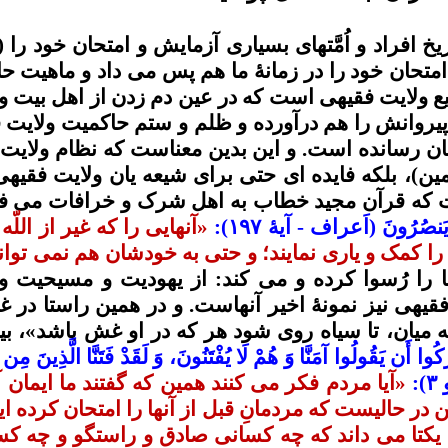
ریخ
افراد و
اُمَّتهای
بسیاری
آزمایش
و امتحان خود را 
امتحان خود را در
زمانۀ
ما هم پس می داد و ماهیت حا
ع ولایت
فقیهی
است که در عین دم زدن از اهل بیت و 
یروانش
را هم درآورده و ظلم و ستم حاکمیت ولایت
ف
سمان رسانده است. و این بدین معناست که نظام ولایت
ن)، بلکه فایده ای حتی برای شیعه
یان
ولایت
فقیهی
ت که قرآن مجید خطاب به اهل شرک و خرافات می
ف
َنصُرُونَ
(
اَعراف
-
آیۀ
۱۹۷)
:
«آنهایی را که غیر از اللّه
ا کمک و یاری نمایند؛ و حتی به خودشان هم نمی توانن
 را
رُسوا
کرده و می کند: از
یهودیت
و مسیحیت و
قیهی
نیز
نمونۀ
اخیر آنهاست. و
در همین راستا
در غ
 میان، تا سیاه روی شود هر که در او غش باشد»، ب
 أَن يَقُولُوا آمَنَّا وَ هُمْ لَا يُفْتَنُونَ، وَ لَقَدْ فَتَنَّا الَّذِينَ مِن قَب
:
«آيا مردم فکر می
کنند همين که گفتند ما ايمان
ن در حالیست که مردمانِ قبل از آنها را امتحان کرده ا
ق یکتا می داند که چه کسانى صادق و راستگو و چه ک