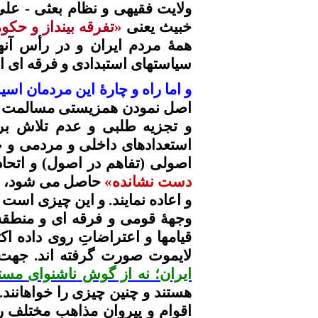
ولایت
فقیهی
و نظام
بعثی
- عل
خبیث یعنی
«تفرقه بینداز و حک
همۀ مردم ایران و در
رأس
آنه
سیاستهای استبدادی و فرقه ای ای
و اما راه و
چارۀ
این مردمان اسیر
اصل نمودن همزیستی مسالمت آم
و تجزیه طلبی و عدم تلاش ب
استعدادهای داخلی و مردمی و «
اصولی (تفاهم در اصول) و اتحا
دست نشانده»
حاصل می شود، و ب
و اعاده نمایند. و این چیزی است
وجهۀ
قومی و فرقه ای و منطقه
قیامها
و
اعتراضاتِ
روی داده اکث
لایموت
صورت گرفته
اند
. جهت
ایران
؛ نه از
گوش
ناشنوای
مست
هستند و چنین چیزی را
خواهانند
.
اقوام و پیروان مذاهب مختلف 