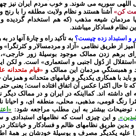
ی
اللهی
سوریه می شوند. و خوب مردم ایران نیز چه
ومت کن»
آشنا هستند و نظام ولایت مطلقه را
با رنج 
ا مردمان شیعه مذهب (که هم استخدام گردیده
ن نظام فسادکار میباشند.
 و استبداد زده چیست؟
به تأکید راه و
چارۀ
آنها در به
یز از طریق نظامی «آزاد و
مردمسالار
و
کثرتگرا
» و
رای برهم زدن ممالک موجود
بوسیلۀ
زور خارجی»، 
استقلال از
دُوَل
اجنبی و استعماری» است. و لکن ای
د و
همبستگیِ
مردمان این ممالک و
«قیام
متحدانه
علی
اید با همکاری یکدیگر و
قیامهای
متحدانه
و همزمان ح
 که تا حال اکثرا عکس آن اتفاق افتاده است؛ یعنی حت
 ای داشته
اند
.
کمااینکه
در ایران و در ممالک دیگر ن
را رنگ قومی، مذهبی، محلی، منطقه ای، و احیانا
نا
 توضیحات بیشتر به این مطلب مراجعه شود:
«
اعت
بدین
»
.
و این چیزی است که نظامهای استبدادی و
س
 و بدین طریق نظامهای ظالم و فسادکار و خیانتکار د
را علیه یکدیگر مصرف و
بوسیلۀ
خودشان بر همۀ اطر