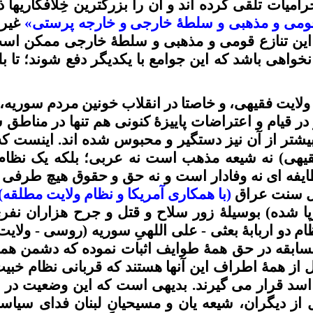
رامیات
تلقی کرده
اند
و آن را بزرگترین
خِلافکاریها
ذک
می و مذهبی و
سلطۀ
خارجی و خارجه پرستی»
غیر 
این تنازع قومی و مذهبی و
سلطۀ
خارجی ممکن است ت
اهی باشد که این جوامع با یکدیگر دفع شوند؛ تا بلکه 
ولایت
فقیهی
، و
خاصتا
در انقلاب خونین مردم سوریه، 
ر قیام و اعتراضات
پاییزۀ
کنونی هم تنها در مناطق 
بیشتر از آن نیز دستگیر و محبوس شده
اند
. اینست که
یهی
) نه شیعه مذهب است نه عربی؛ بلکه یک نظام 
فه ای نه وفادار است و نه حق و حقوق هیچ طرفی را
هل سنت عراق
(با همکاری آمریکا و نظام ولایت مطلقه)
پا شده)
بوسیلۀ
زور سلاح و قتل و جرح هزاران نفر
ام دو
اربابۀ
بعثی
- علی
اللهیِ
سوریه
(روسی - ولایت
ابقه در حق همۀ طوایف اثبات نموده که دشمن هم
 از همۀ اطراف این آنها هستند که قربانی نظام خبی
اسد قرار می گیرند. بدیهی است که این وضعیت در ر
 از دیگران، شیعه
یان
و
مسیحیانِ
لبنان فدای سیاست