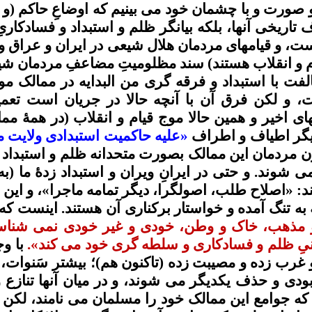
 و صورت و با چشمان خود می بینیم که
اوضاعِ
حاکم (و
تاریخی آنها، بلکه بیانگر ظلم و استبداد و
فسادکاریِ
است، و
قیامهای
مردمان هلال شیعی در ایران و عراق و س
 و انقلاب هستند) سند
مظلومیتِ
مضاعفِ
مردمان شی
لفت با استبداد و فرقه گری من
البدایه
در ممالک مور
، و لکن فرق آن با آنچه حالا در جریان است تعم
ای اخیر و همین حالا موج قیام و انقلاب (در همۀ م
یگر
اطیاف
و اطراف
«علیه حاکمیت استبدادی ولایت 
ون مردمان این ممالک
بصورت
متحدانه
ظلم و استبداد 
می
شوند. و حتی در
ایرانِ
ویران و استبداد
زدۀ
ما (ب
ند: «اصلاح طلب، اصولگرا، دیگر
تمامه
ماجرا»، و این 
ه تنگ آمده و خواستار برکناری آن هستند. اینست که ب
 و مذهب، خاک و وطن، خودی و غیر خودی
نمی
شناسد
یِ
ظلم و
فسادکاری
و سلطه گری خود می کند».
با و
 غرب زده و
مصیبت
زده
(تاکنون هم)
؛
بیشتر سَنوات،
ب
دی و حذف یکدیگر می شو
ند
، و در میان آنها تنازع
 که جوامع این ممالک خود را مسلمان می نامند، لکن ب