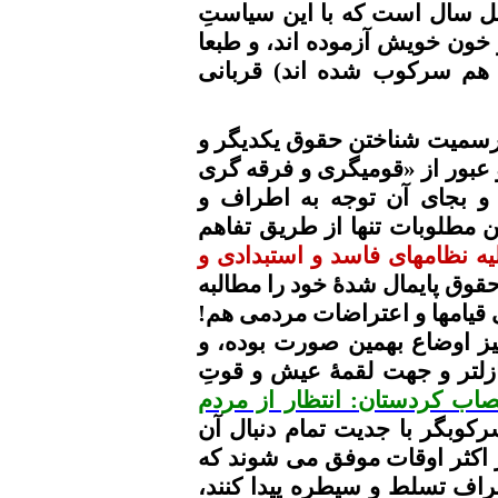
ل سال است که با این
سیاستِ
و خون خویش آزموده
اند
، و طبعا
 و هم سرکوب شده
اند
) قربانی
 رسمیت شناختن حقوق یکدیگر و
 عبور از «
قومیگری
و فرقه گری
و بجای آن توجه به اطراف و
ن
مطلوبات
تنها از طریق تفاهم
ه نظامهای فاسد و استبدادی و
قوق پایمال
شدۀ
خود را مطالبه
ی
قیامها
و اعتراضات مردمی هم!
یز اوضاع
بهمین
صورت بوده، و
زلتر
و جهت
لقمۀ
عیش و
قوتِ
صاب
کردستان
: انتظار از مردم
رکوبگر
با جدیت تمام دنبال آن
ر اکثر اوقات موفق می شوند که
اف تسلط و سیطره پیدا کنند،