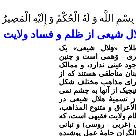
بِسْمِ اللَّه
وَ لَهُ
الْحُكْمُ
وَ إِلَيْهِ
الْمَصِيرُ
ل شیعی از
ظلم و فساد ولایت
ف
لاح «
هِلال
شیعی» یک
ری -
وَهمی
است و چنین
ود عینی ندارد، و ممالک
نان مناطقی هستند که از
دارای مذاهب مختلف شکل
چیک از آنها به چشم
نمی
ز
تسمیۀ
هلال شیعی در
لاَعراق
و متنوع
المذاهب
،
م ولایت
فقیهی
است، که
(غربی - روسی) و تبانی
الگران
جامۀ
عمل پوشیده