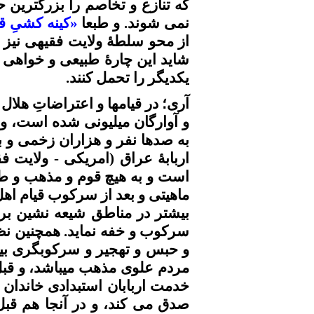
که تنازع و
تخاصم
را بزرگترین
ح
نمی
شوند. و طبعا
«کینه
کشیِ
قو
از محو
سلطۀ
ولایت
فقیهی
نیز 
شاید این
چارۀ
طبیعی و خواهی نخو
یکدیگر را تحمل کنند.
آری؛ در
قیامها
و
اعتراضاتِ
هلال 
و
آوارگان
میلیونی شده است، و د
به صدها نفر و هزاران زخمی و 
اربابۀ
عراق (
امریکی
- ولایت
فق
است و به هیچ قوم و مذهب و طای
ماهیتی و بعد از سرکوب قیام ا
بیشتر در مناطق شیعه نشین بر
سرکوب و خفه نماید. همچنین نظ
و حبس و
تهجیر
و سرکوبگری بیس
مردم علوی مذهب میباشد، و قبل
خدمت
اربابان
استبدادی خاندان 
صدق می کند، و در آنجا هم قبل