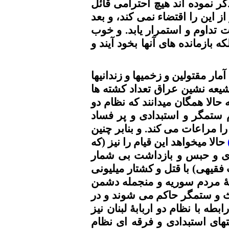
ر نموده
اند
هیچ احترامی قائل
از این را اقتضاء
نمی
کند، و بعد
داوم و استمرار یابد. و خوب
بازمانده های آنها بخود آیند و
آمار
مقتولین
و
زخمیها
و زندانیها
شیعه نشین عراق تعداد کشته ها
 حالا همگان میدانند که نظام دو
ستمگر و استبدادی و پر فساد
 مراعات می کند. و بنابر چنین
حالا میخواهد این قیام را نیز (که
ی و حبس و بازداشت بی شمار
 فقیهی)
با قتل و کشتار میلیونی
ۀ مردم سوریه و منجمله دشمن
ث و ستمگر حاکم می شوند و در
ابطه با نظام دو
اربابۀ
لبنان نیز
های استبدادی و فرقه ای نظام