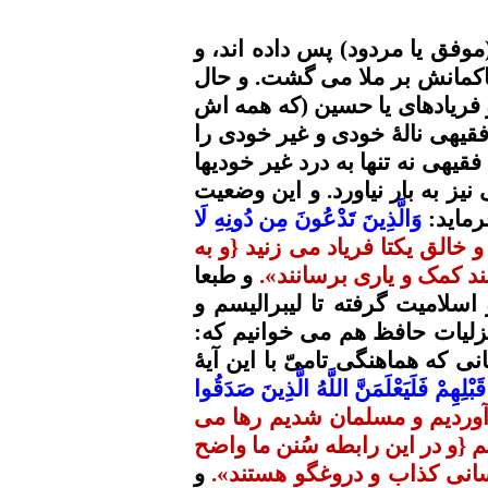
(موفق
یا
مردود)
پس
داده اند،
و
کمانش بر ملا می گشت. و حال
فریادهای یا حسین (که همه
اش
قیهی
نالۀ
خودی و غیر خودی را
فقیهی
نه تنها به درد غیر
خودیها
نیز به بار نیاورد. و این وضعیت
رماید:
وَالَّذِينَ تَدْعُونَ مِن دُونِهِ لَا
 و خالق یکتا فریاد می زنید {و به
د کمک و یاری برسانند».
و طبعا
اسلامیت
گرفته تا لیبرالیسم و
زلیات حافظ
هم
می خوانیم
که
:
یانی که هماهنگی
تامیّ
با این
آیۀ
ْلِهِمْ فَلَيَعْلَمَنَّ اللَّهُ الَّذِينَ صَدَقُوا
 آورديم و مسلمان شديم رها می
یم {و در این رابطه سُنن ما واضح
سانى کذاب و دروغگو هستند».
و