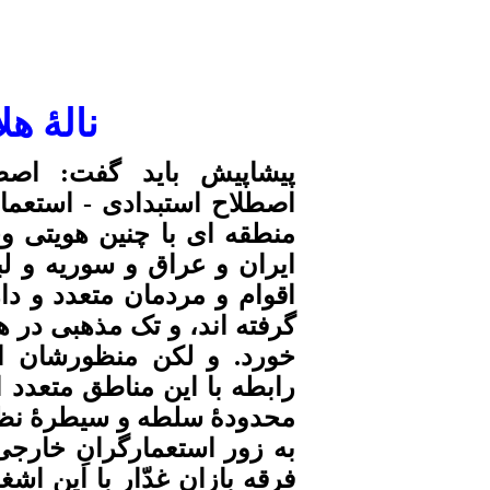
نالۀ
هلا
پیشاپیش باید گفت: اصط
اصطلاح استبدادی - استعما
منطقه ای با چنین هویتی وج
ایران و عراق و سوریه و لب
اقوام و مردمان متعدد و 
گرفته
اند،
و تک مذهبی در هی
خورد. و لکن
منظورشان
ا
رابطه با این مناطق متعدد
ا
محدودۀ
سلطه و
سیطرۀ
نظا
به
زور
استعمارگرانِ
خارجی 
فرقه
بازانِ
غدّار با این اشغ