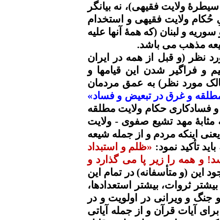
سیطرۀ
ولایت
فقیهی
)، نه بیانگر
حُکام
ولایت
فقیهی
و استخدام
وریه و لبنان (که همۀ آنها علیه
عه مذهب می باشد.
د نظر (و قبل از همه در ایران
یم و فراگیر شدن این
قیامها
و
مالک مورد نظر) به عمق مردمان
مطلقه و غرق در تبعیض و فساد»
و
فسادکاری
حکام ولایت مطلقه
ه
مثابۀ
مهد تشیع صفوی - ولایت
یعنی اینکه مردم و از جمله شیعه
اید تأکید نمود:
«ظلم و استبداد
! و همه را زیر پا می گذارد و
جود این (و متأسفانه)
در تمام این
یشتر
ثروات
،
بیشتر
استعدادها،
 و جنگ و ویرانی در اولویت و در
رای آیات قرآن و از جمله آیاتی