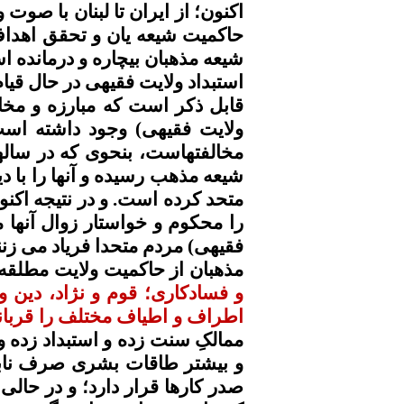
اکنون؛
از ایران تا لبنان با صوت
حاکمیت شیعه
یان
و تحقق اهداف 
شیعه مذهبان بیچاره و درمانده 
استبداد ولایت
فقیهی
در حال قیام
قابل ذکر است که مبارزه و مخا
ولایت
فقیهی
) وجود داشته است
مخالفتهاست
،
بنحوی
که در ساله
شیعه مذهب رسیده و آنها را با د
متحد کرده است. و در نتیجه اکن
را محکوم و خواستار زوال آنها 
فقیهی
) مردم
متحدا
فریاد می زن
مذهبان از حاکمیت ولایت مطلقه ب
و
فسادکاری
؛ قوم و نژاد، دین
اطراف و
اطیاف
مختلف را
قربان
ممالکِ
سنت زده و استبداد زده و
و
بیشتر
طاقات بشری
صرف نابو
صدر کارها قرار
دارد
؛ و در حالی