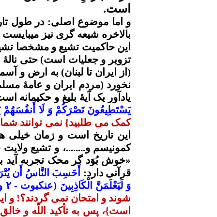
است.
و اما موضوع اصلی:
در طول
تا
بالاخره شیعه گری نیز میبایست 
این حاکمیت تشیع و مشخصا تشی
تزویر و
جعلیات
است) حتی
نالۀ
پ
(از ایران تا لبنان) به ارض و آ
نخورد (مردم ایران و
عامۀ
مسلمی
یادآور یک
آیۀ
بلیغ و حکیمانه اس
يَسْتَطِيعُونَ نَصْرَكُمْ
وَ لَا
أَنفُسَهُمْ
ي
کمک می طلبید} نمی توانند شما ر
این تاریخ است و زمان خیلی ها
کمونیسم و........، و تشیع ولایت
ف
«خوش
بُوَد
گر محک تجربه آید به
قرآنی دارد:
أَحَسِبَ النَّاسُ أَن يُتْرَكُوا
وَ لَيَعْلَمَنَّ الْكَاذِبِينَ
(عنکبوت - ۲ و ۳)
شوند و امتحان نمی گردند؟!
و ای
است}، پس به تأکید اللّه و خال