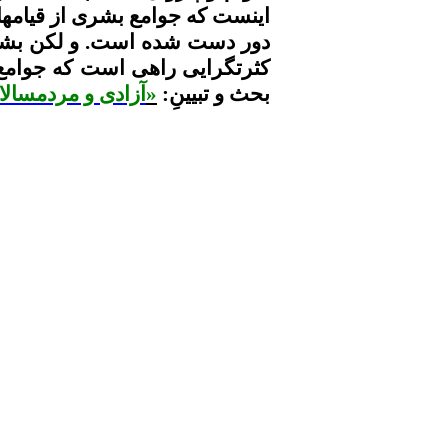
اینست که جوامع بشری از
قیامها
دور دست شده است. و لکن بشری
کثرتگرایی
راهی است که جوامع بش
بحث و
تبیینِ
:
«
آزادی
و
مردمسالا