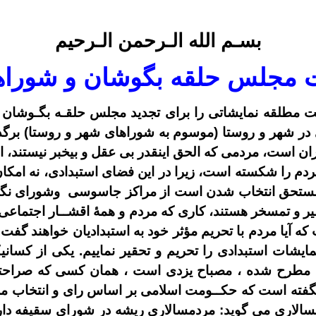
بسـم الله الـرحمن الـرحیم
ت
مجلس حلقه بگوشان و شوراه
یت مطلقه نمایشاتی را برای تجدید مجلس حلقـه بگـوشان
 در شهر و روستا (موسوم به شوراهای شهر و روستا) برگذار
ان است، مردمی که الحق اینقدر بی عقل و بیخبر نیستند، ا
را شکسته است، زیرا در این فضای استبدادی، نه امکان 
ه مستحق انتخاب شدن است از مراکز جاسوسی وشورای نگهبا
و تمسخر هستند، کاری که مردم و همۀ اقشــار اجتماعی میتو
 که آیا مردم با تحریم مؤثر خود به استبدادیان خواهند گف
نمایشات استبدادی را تحریم و تحقیر نماییم. یکی از کسا
طرح شده ، مصباح یزدی است ، همان کسی که صراحتا و 
نگفته است که حکــومت اسلامی بر اساس رای و انتخاب مر
مسالاری می گوید: مردمسالاری ریشه در شورای سقیفه دا