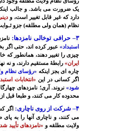
رؤسای نظام ولایت مطلقه وجود دار
یک ضرورت می باشد. و جالب اینکه 
دارد که غیر قابل تغییر است، و
دینی
نظام
(همان ولی مطلقه) جزو ثـوابت
۳
–
حرافی توخالی نامزدها:
نامزد
استبداد»
عبور کرده اند، حتی اگر بخـ
چیزی را تغییر دهند، همانطور که خات
ایران»
رابطۀ مستقیم دارند، و نه نه
چاره ای بجز اینکه
«رؤسای نظام ول
اگر کسانی در این
«انتخابات استبد
شود»
نروند. آری؛ نامزدهای چهارگا
محدوده کار می کنند، و طبعا قبل از 
۴
– شرکت از روی ناچاری:
اگر کس
می کنند، و ناچاری آنها را به پا
ولایت مطلقه و
«نامزدهای تأیید شد