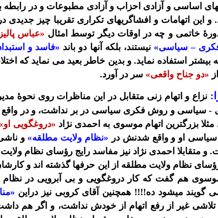
یهای اساسی و آزادی احزاب و آزادی مطبوعات و در رابطه 
د. و این اتهامات و افشاگریهای تکراری تقریبا چیز جدیدی 
دورۀ خاتمی و چه در اوقات دیگر توسط امثال
«عباس پالیز
کری – سیاسی»
نیستند، بلکه آنها دو باند
«فاسد و استبدا
بیشتر استفاده نماید. و بدین خاطر بعید می نماید که اخ
ز
«دو جناح واقعی»
سر در آورد.
:
نزاع و اتهام زنی متقابل در این مناظرات روی نحوۀ مدی
- سیاسی و روش فکری سیاسی در بر نداشت، و در واقع این
. مثلا بزرگترین اتهام موسوی به احمدی نژاد
«دروغگویی او»
 سیاسی او و واقع شدنش در
«نظام ولایت مطلقه»
و ناشی 
 و متقابلا احمدی نژاد نیز مفاسد رایج رؤسای نظام ولایت 
ؤسای نظام ولایت مطلقه از این حرفها گذشته اند و کارشا
سوی هم گفت که کار دروغگویی و بی آبرویی در نظام و
 گویند میشود ده!!!! همچنین آقای کروبی نیز دراین
«من
لاشی غیر از رفع اتهام از خودش نداشت، و اگر هم داش