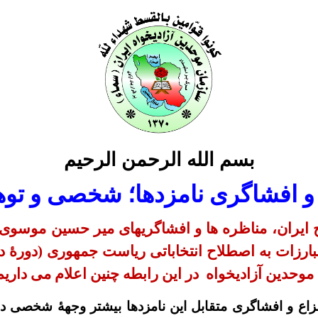
بسم الله الرحمن الرحیم
و افشاگری نامزدها؛ شخصی و تو
ج ایران، مناظره ها و افشاگریهای میر حسین موسوی 
ارزات به اصطلاح انتخاباتی ریاست جمهوری (دورۀ دهم)
 موحدین آزادیخواه
در این رابطه چنین اعلام می داریم
ـزاع و افشاگری متقابل این نامزدها بیشتر وجهۀ شخصی دا