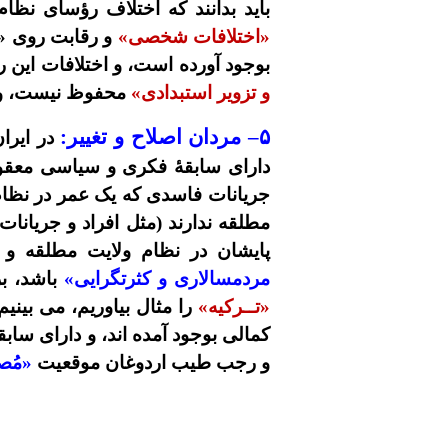
باید بدانند که اختلاف رؤسای نظا
«اختلافات شخصی»
و رقابت روی «ب
بوجود آورده است، و اختلافات این 
و تزویر استبدادی»
محفوظ نیست، و 
۵
– مردان اصلاح و تغییر:
در ایرا
دارای سابقۀ فکری و سیاسی معقول،
جریانات فاسدی که یک عمر در نظا
مطلقه ندارند (مثل افراد و جریانات
پایشان در نظام ولایت مطلقه و 
مردمسالاری و کثرتگرایی»
باشد، بر
«تــرکیه»
را مثال بیاوریم، می بینی
کمالی بوجود آمده اند، و دارای سابقۀ
و رجب طیب اردوغان موقعیت
«مُص