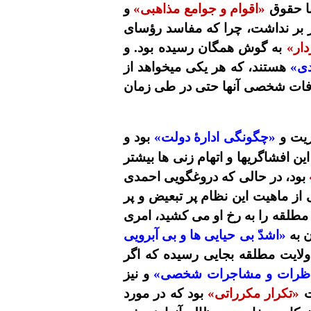
با حقوق
«اقوام و جوامع مذاهبی»
و
در بر نداشت، چرا که مفاسد رؤسای
دار»
به گوش همگان رسیده بود. و
دی»
هستند، که هر یکی میخواهد از
تلافات شخصی آنها حتی در طی زمان
ریت و
«چگونگی ادارۀ دولت»
بود و
 افشاگریها و اتهام زنی ها بیشتر
بود، در حالی که دروغگویی احمدی
از ماهیت این نظام پر تبعیض و پر
مطلقه را به رخ او می کشید، امری
ن به
«اشدّ بی حیایی ها و بی آبرویی
لایت مطلقه بجایی رسیده که اگر
اظرات و مشاجرات شخصی»
و نیز
ت
«تکرار مکرراتی»
بود که در مورد