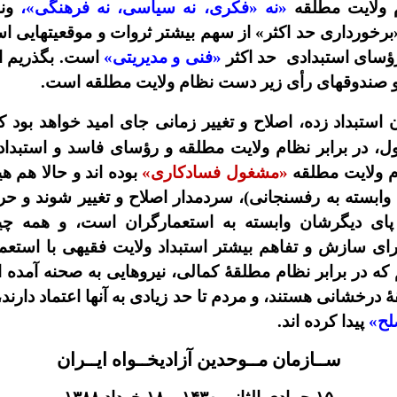
م ولایت مطلقه
«نه
«فکری، نه سیاسی، نه فرهنگی»،
ونه
رخورداری حد اکثر» از سهم بیشتر ثروات و موقعیتهایی ا
رؤسای استبدادی
حد اکثر
«فنی و مدیریتی»
است.
بگذریم ا
صندوقهای رأی زیر دست نظام ولایت مطلقه است.
ن استبداد زده، اصلاح و تغییر زمانی جای امید خواهد بود 
 در برابر نظام ولایت مطلقه و رؤسای فاسد و استبدادی 
م ولایت مطلقه
«مشغول فسادکاری»
بوده اند و حالا هم ه
 وابسته به رفسنجانی)، سردمدار اصلاح و تغییر شوند و حر
پای دیگرشان وابسته به استعمارگران است، و همه چی
ای سازش و تفاهم بیشتر استبداد ولایت فقیهی با استعم
م که در برابر نظام مطلقۀ کمالی، نیروهایی به صحنه آمده 
 درخشانی هستند، و مردم تا حد زیادی به آنها اعتماد دارند،
لح»
پیدا کرده اند.
ســازمان مــوحدین آزادیخــواه ایــران