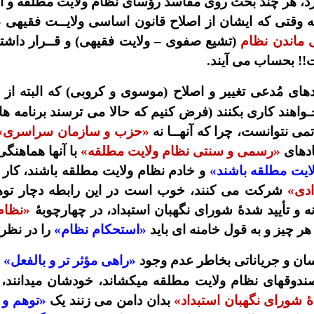
د، هر چند بحث روی مفاسد رؤسای نظام ولایت مطلقه و ا
وقتی که ایشان از اصلاح قانون اساسی ولایــت فقیهی 
 ماندن نظام
(تشیع صفوی – ولایت فقیهی) و قــرار داش
!! بحساب می آیند.
های مُدعی تغییر و اصلاح (موسوی و کروبی) که البته 
واهند کاری بکنند (فرض کنیم که حالا می ترسند برنامه های 
می نتوانست، چرا که آنهــا نه
«حزب و سازمان سراسری»
ادهای
«رسمی و سنتی نظام ولایت مطلقه»
با آنها هماهنگی
ایت مطلقه باشند»
و خادم نظام ولایت مطلقه باشند، کار 
ادی»
شرکت می کنند، خوب است در این رابطه دچار توهم
نه و تأیید شدۀ شورای نگهبان استبداد، در چهارچوبۀ
«نظام
هر چیز و به قول خامنه ای باید
«استحکام نظام»
را در نظر 
ان و جریاناتی بخاطر عدم وجود
«راهی مؤثر تر و بالفعل»
ی صندوقهای نظام ولایت مطلقه میکشاند، خودشان میدانند،
ۀ شورای نگهبان استبداد»
بدان دامن می زنند یک
«توهم و