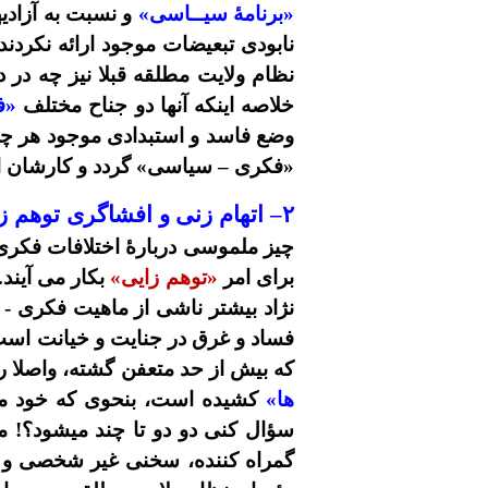
«برنامۀ سیــاسی»
و نسبت به آزاد
نابودی تبعیضات موجود ارائه نکردن
نظام ولایت مطلقه قبلا نیز چه در 
خلاصه اینکه آنها دو جناح مختلف
«ف
وضع فاسد و استبدادی موجود هر چه 
«فکری – سیاسی» گردد و کارشان ا
۲
– اتهام زنی و افشاگری توهم زا
چیز ملموسی دربارۀ اختلافات فکری 
برای امر
«توهم زایی»
بکار می آیند
نژاد بیشتر ناشی از ماهیت فکری -
فساد و غرق در جنایت و خیانت است.
که بیش از حد متعفن گشته، واصلا ر
ها»
کشیده است، بنحوی که خود مو
سؤال کنی دو دو تا چند میشود؟! می
گمراه کننده، سخنی غیر شخصی و ت