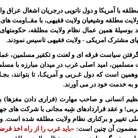
ه با آمریکا و دول ناتویی درجریان اشغال عراق وافغا
م ولایت مطلقه وشیعیان ولایت فقیهی، با مقــاومت های 
بعـد بوسیلۀ همین عمال نظام ولایت مطلقه، حکومتها
های مشترک امریکی - ولایت فقیهی تاسیس نمودند.
گرفتن سیاست فرقه ای و لعنت و تکفیر مسلمین، عملا 
 مسلمین، امید اصلی غرب در میدان مبارزه با مسلم
ن است که دول غـربی و آمریکـا، تا بتوانند، بجـای
 و به خدمت خود در می آورند.
ظیم انسانی و صاحب مهارت
(فراری دادن مغزها)
ب
ربی! و عقد قراردادهای شِبه مجانی با شرکت های جها
 اصلی تغییر و برکناری نظام ولایت مطلقه شده است. 
 مضمون آن چنین است:
«باید غرب را از راه اخذ قرضه