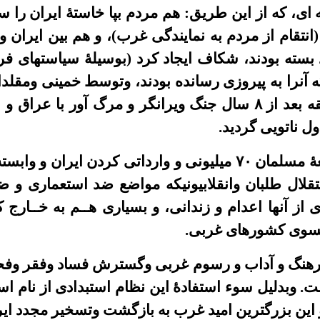
 ای، که از این طریق: هم مردم بپا خاستۀ ایران را 
(انتقام از مردم به نمایندگی غرب)، و هم بین ایران و
د بسته بودند، شکاف ایجاد کرد (بوسیلۀ سیاستهای فر
ه آنرا به پیروزی رسانده بودند، وتوسط خمینی ومقل
و سرانجام کار نظام ولایت مطلقه بعد از ۸ سال جنگ ویرانگر و مر
ول ناتویی گردید.
قلع و قمع و سرکوبی یک جامعۀ مسلمان ۷۰ میلیونی و وارداتی ک
تقلال طلبان وانقلابیونیکه مواضع ضد استعماری و ض
از آنها اعدام و زندانی، و بسیاری هــم به خــارج 
بسوی کشورهای غربی.
رهنگ و آداب و رسوم غربی وگسترش فساد وفقر وفحشا
 وبدلیل سوء استفادۀ این نظام استبدادی از نام اسل
این بزرگترین امید غرب به بازگشت وتسخیر مجدد ای