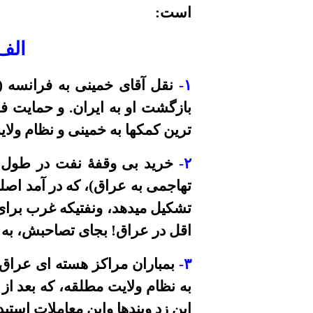
است:
الف
۱
-
نقل آقای خمینی به فرانسه (
بازگشت او به ایران. و حمایت فر
ترین
کمکها
به خمینی و نظام ولا
۲
-
خرید بی وقفۀ نفت در طول ع
تهاجمی به عراق)، که در آمد اصل
تشکیل میدهد، ونفتیکه غرب برای
اقل در عراق! بجای تصاحبش، به د
۳
-
بمباران مراکز هسته ای عراق
به نظام ولایت مطلقه، که بعد از
این زد وبندها واین معاملات استب