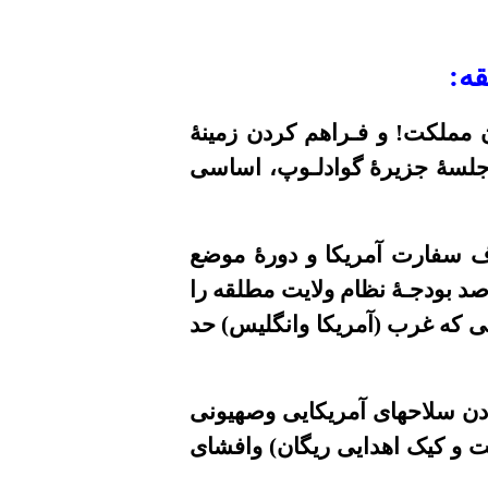
ه:
 مملکت! و فـراهم کردن زمینۀ
لسۀ
جزیرۀ گوادلـوپ، اساسی
ف سفارت آمریکا و دورۀ موضع
د بودجـۀ نظام ولایت مطلقه را
ی که غرب (آمریکا وانگلیس) حد
دن سلاحهای آمریکایی وصهیونی
لت و کیک اهدایی ریگان) وافشای