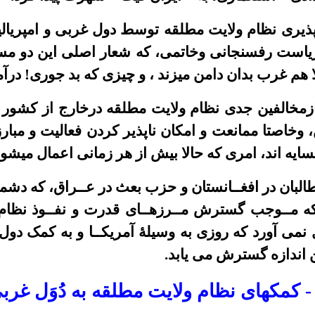
پذیری نظام ولایت مطلقه توسط دول غربی و امپریا
یاست رفسنجانی وخاتمی، که شعار اصلی این دو مس
لا هم غرب بدان دامن میزند ، و چیزی که بد جوری! در
ازمخالفین جدی نظام ولایت مطلقه درخارج از کشور 
، وخاصتا ممانعت و امکان ناپذیر کردن فعالیت و مبا
ایه اند، امری که حالا بیش از هر زمانی اعمال میشود
لبان در افغــانستان و حزب بعث در عــراق، که دشمن
ه مــوجب گسترش مــرزهــای قدرت و نفــوذ نظام
نمی آورد که روزی به وسیلۀ آمریکــا و به کمک دو
 اندازه گسترش می یابد.
-
کمکهای
نظام ولایت مطلقه به
دُوَ
ل غربی