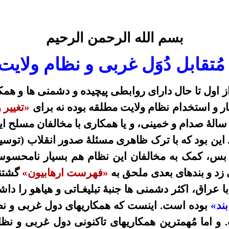
بسم الله الرحمن الرحیم
ُتقابل دُوَل غربی و نظام ولايت
اول تا حال دارای روابطی پیچیده و دشمنی ها و همکاری
 و استخدام نظام ولایت مطلقه بوده نه برای
«تغییر 
لۀ صدام و خمینی، و یا همکاری با مخالفان مسلح ایر
این بود که با ترک ظاهری مسئلۀ صدور انقلاب (توس
س، کمک به مخالفان این نظام هم بسیار نامحسوس و
زد و بندهای بعدی ملحق به
«فهرست ارهابیون»
گشتند
اق، اکثر دشمنی ها جنبۀ تبلیغـاتی و هیاهو را داشت
بند»
بوده است. اینست که همکاریهای دول غربی و نظا
 اما مُهمترین همکاریهای تاکنونی دول غربی و نظا