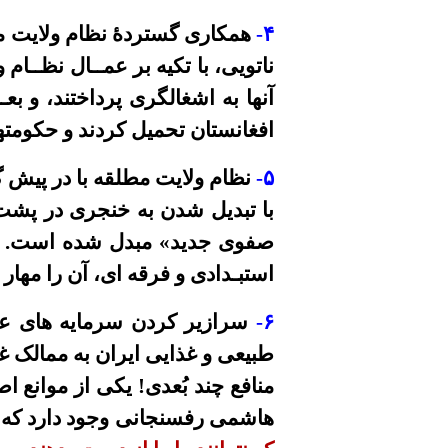
۴
-
همکاری گستردۀ نظام ولایت مطلق
ناتویی، با تکیه بر عمــال نظــا
آنها به اشغالگری پرداختند، و 
افغانستان تحمیل کردند و حکومت
۵
-
نظام ولایت مطلقه با در پیش 
با تبدیل شدن به خنجری در پشت
صفوی جدید» مبدل شده است. وهمی
استبـدادی و فرقه ای، آن را مهار
۶
-
سرازیر کردن سرمایه های ع
طبیعی و غذایی ایران به ممالک غ
منافع چند بُعدی! یکی از موانع
هاشمی رفسنجانی وجود دارد که