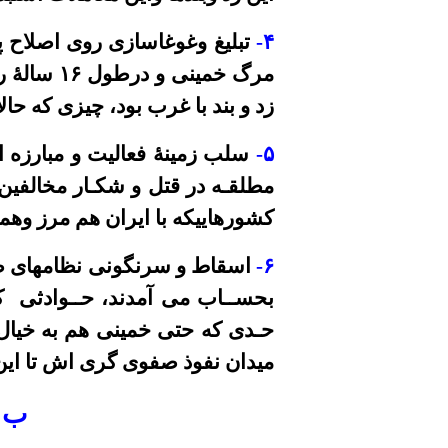
۴
-
تبلیغ وغوغاسازی روی اصلاح 
مرگ خمینی و درطول
۱۶
سالۀ ر
زد و بند با غرب بود، چیزی که حا
۵
-
سلب زمینۀ فعالیت و مبارزه 
مطلقـه در قتل و شکـار مخالفین
کشورهاییکه با ایران هم مرز وهمس
۶
-
اسقاط و سر
نگو
نی نظامهای طا
بحســاب می آمدند، حــوادثی ک
حـدی که حتی خمینی هم به خیال 
میدان نفوذ صفوی گری اش تا این
ب 