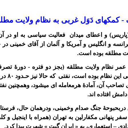
-
کمکهای دَوَ
ل غربی به نظام ولایت مطلق
پاریس) و اعطای میدان فعالیت سیاسی به او در آن
انسه و انگلیس و آمریکا و آلمان از آقای خمینی در
ج
یت مطلقه بوده است.
مر نظام ولایت مطلقه (بجز دو فتره - دورۀ تصر
ی این نظام بوده است، نفتی که حالا نیز حـدود
۸۰
درص
 تصاحب آن، آمادۀ هرمعامله ای میشود، وهمچنین نفت
امش افتاده اند.
 دربحبوحۀ جنگ صدام وخمینی، ودرهمان حال، فرستا
 سفر پنهانی مکفارلین به تهران (همراه با اینجیل و ک
دادی – استعماری، به « ایران گیت » شهرت پیدا کرد.