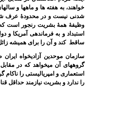
خواهند، به هفته ها و ماهها و ساله
شدنى نيست و در محدودۀ عرف شناخ
وظيفۀ همۀ بشريت رنجور است که ع
استبداد و به فرماندهى آمريکا و دو
ساقط
کند و آن را براى هميشه زائل
سازمان موحدين آزاديخواه ايران
گروههاى آن ميخواهد که در مقابل 
استعمارى و امپرياليستى را ناکام
را ندارد و بشريت نيازمند حداقل ق