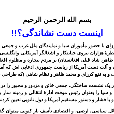
بسم الله الرحمن الرحیم
اينست دست نشاندگى؟!!
أ
موران سيا و نمايندگان ملل غرب و جمعى ا
طرۀ هزاران نيروى جنايتکار و اشغالگر آمريکايى وانگليسى
، شاه قبلى افغانستان) بر مردم بيچاره و مظلوم افغا
ه و آلت دست آمريکا از رياست جمهورى ادعايى اش که آمريکا 
و به نفع کرزاى و محمد ظاهر و نظام شاهى (که طراحى ش
 در يک نشست ساختگى، جمعى خائن و مزدور و مجبور را در بُ
 و سيا را بعنوان رئيس موقت ادارۀ انتقالى و زمينه ساز 
ا فشار و دستور مستقيم آمريکا و دول ناتويى تعيين کردند
سائل سياسى، ارضى، و اقتصادى تأسف بار
کنونى ميتوان گ