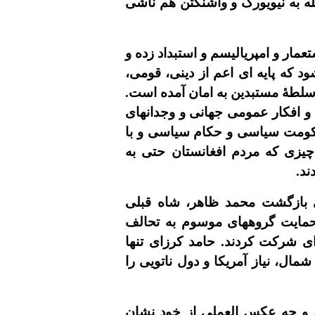
مله به نيویورک و واشنگتن هم ناشى
مار و امپرياليسم و استبداد زده و
د که پايه اى اعم از دينى، قومى،
 سلطۀ مستبدين به امان آمده است.
 و افکار عمومى جهانى و وجدانهاى
 حکومت سياسى و حکام سياسى و با
چيزى که مردم افغانستان حتى به
ند.
اى بازگشت محمد ظاهر، شاه قبلى
حمايت گروههاى موسوم به تحالف
اى شرکت کردند. حامد کرزاى تنها
مال، نياز آمريکا و دول ناتويى را
رد و چه عکس العملى از خود نشان