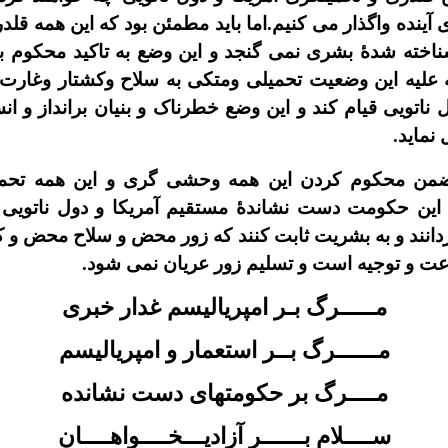
اى آينده واگذار مى کنيم.اما بايد مطمئن بود که اين همه
ته شدۀ بشرى نمى گنجد و اين وضع به تاکيد محکوم به 
ليه اين وضعيت تحميلى ومتکى به سلاح وکشتار وغارت ون
ل ناتويى قيام کند و اين وضع خطرناک و بنيان برانداز و ان
 نمايد.
 ضمن محکوم کردن اين همه وحشى گرى و اين همه تحميل
اين حکومت دست نشاندۀ مستقيم آمريکا و دول ناتويى ق
 گردانند و به بشريت ثابت کنند که زور محض و سلاح محض 
ناعت و توجيه است و تسليم زور عريان نمى شود.
مـــــرگ بـر امپرياليسم غدار خبرى
مــــــرگ بــر استعمار و امپرياليسم
مــــرگ بر حکومتهاى دست نشانده
ســــلام بــــــر آزاديـــخــــواهــــان