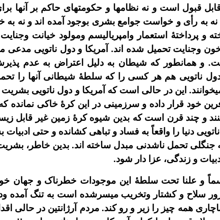
قابل قبول است و نه نظامها و حکومتهاى حاکم بر آنها 
، نه به رأى و خواست جوامع بشرى بوجود آمده اند و نه به 
خته و پرداختۀ استعمار وامپرياليسم ومولود خيانت وجنايت
 وجنايت تحميل شده اند. آمريکا و دول ناتويى مدعى مبا
 و همانطور که شيطان به دليل اعتراض به عدم پذيرش 
 ناتويى هم هر کسى را که سلطۀ شيطانى آنها را تحمل 
يخوانند. اين در حالى است که آمريکا و دول ناتويى بشريت 
ن خود قرار داده و سرزمينى در اين کرۀ خاکى نمانده که آ
نند و چند قرن است که بدين شيوه کرۀ زمين غير قابل زيس
ناتويى دنيا را واقعاً به فساد و تباهى کشانده و حتى ادبيا
را به جنگلى تحمل ناشدنى مبدل ساخته اند. بدين خاطر، بشر
يات و زندگى، عزا دار شود.
اً و علنا تحت سلطۀ اين موجودات خطرناک و جهان خوار 
زور سلاح و کشتار وتخريب ميسرشده است به تنگ آمده و
ناچارى همه چيز را زير و رو کند. مردم آرژانتين در حالى اقد