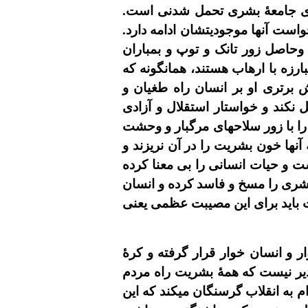
براى جامعۀ بشرى تحمل شدنى است.
خواست آنها موجوديتشان ادامه دارد.
 وحاصل زور تانک و توپ و بمباران
رزه با ارهاب هستند، همانگونه که
برترى او بر انسان راه طغيان و
نکند و خواستار استقلال و آزادى
را با زور سلاحهاى مرگبار و وحشت
نها خون بشريت را در آن نريزند و
ت و حيات انسانى را بى معنا کرده
ت بشرى را مسخ و فاسد کرده و انسان
يت بايد براى اين مصيبت عظمى يعنى
و انسان خوار قرار گرفته و کرۀ
دير نيست که همۀ بشريت راه مردم
ام به انقلاب گرسنگان ميکند که اين