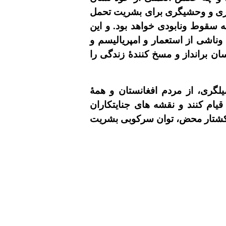
 قلدرى و وحشيگرى براى بشريت تحمل
سقوط ونابودى خواهد بود. و اين
اشى از استعمار و امپرياليسم و
سان برانداز و مسخ کنندۀ زندگى را
گرى، از مردم افغانستان و همۀ
يام کنند و نقشه هاى جنايتکاران
و کشتار محض، توان سرکوبى بشريت