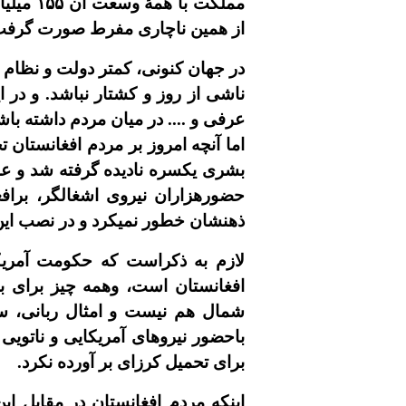
مملکت با همۀ وسعت آن
۱۵۵
ميليا
از همين ناچارى مفرط صورت گرفت
در جهان کنونى، کمتر دولت و نظام و
ناشى از روز و کشتار نباشد. و در 
عرفى و .... در ميان مردم داشته ب
اما آنچه امروز بر مردم افغانستان
بشرى يکسره ناديده گرفته شد و عل
حضورهزاران نيروى اشغالگر، براف
ذهنشان خطور نميکرد و در نصب اين 
لازم به ذکراست که حکومت آمريکا
افغانستان است، وهمه چيز براى 
شمال هم نيست و امثال ربانى، سيا
باحضور نيروهاى آمريکايى و ناتويى 
براى تحميل کرزاى بر آورده نکرد.
اينکه مردم افغانستان در مقابل ا