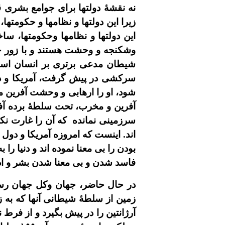
نه نقشۀ دولتها براى جوامع بشرى 
زيرا اين دولتها و نظامها و حکومتها
اين دولتها و نظامها وحکومتها، سا
وشکنجه و وحشت هستند و با زور خون
شيطان مدعى برترى بر انسان است.
سرکشى در پيش گرفت، آمريکا و دول
شود، او را ارهابى و وحشت آفرين م
آفرين و مخرب، تحت سلطۀ برده آفري
سرزمينى نمانده
که آن را غارت نک
اند. اينست که امروزه آمريکا و دول 
بودن را بى معنا نموده اند و دنيا 
فاسد شدن و بى معنا شدن بشر و ادب
در حال حاضر، جهان وکل جهان رسم
زمين از سلطۀ شيطانى آنها که به 
آرژانتين را در پيش بگيرد و از فرط 