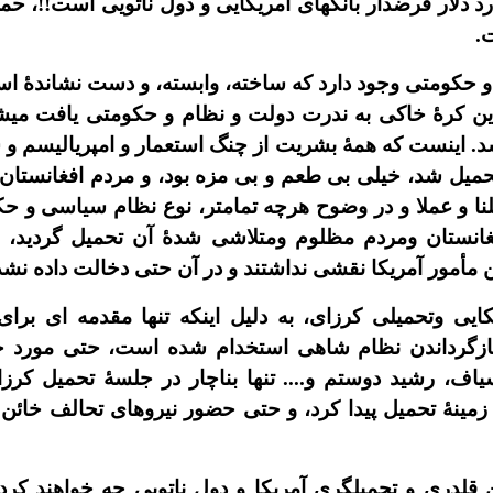
رد دلار قرضدار بانکهاى آمريکايى و دول ناتويى است!!، ح
.
 حکومتى وجود دارد که ساخته، وابسته، و دست نشاندۀ استع
اين کرۀ خاکى به ندرت دولت و نظام و حکومتى يافت ميشو
اشد. اينست که همۀ بشريت از چنگ استعمار و امپرياليسم و
 تحميل شد، خيلى بى طعم و بى مزه بود، و مردم افغانستان
نا و عملا و در وضوح هرچه تمامتر، نوع نظام سياسى و
غانستان ومردم مظلوم ومتلاشى شدۀ آن تحميل گرديد، 
مأمور آمريکا نقشى نداشتند و در آن حتى دخالت داده نشد
يى وتحميلى کرزاى، به دليل اينکه تنها مقدمه اى بر
بازگرداندن نظام شاهى استخدام شده است، حتى مورد 
ف، رشيد دوستم و.... تنها بناچار در جلسۀ تحميل کرز
زمينۀ تحميل پيدا کرد، و حتى حضور نيروهاى تحالف خائن ش
ين قلدرى و تحميلگرى آمريکا و دول ناتويى چه خواهند ک