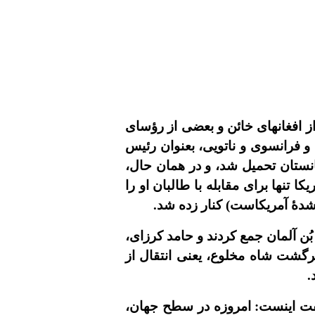
ز افغانهاى خائن و بعضى از رؤساى
 و فرانسوى و ناتويى، بعنوان رئيس
نستان تحميل شد، و در همان حال،
تنها براى مقابله با طالبان او را
دۀ آمريکاست) کنار زده شد.
ن آلمان جمع کردند و حامد کرزاى،
برگشت شاه مخلوع، يعنى انتقال از
.
فت اينست: امروزه در سطح جهان،