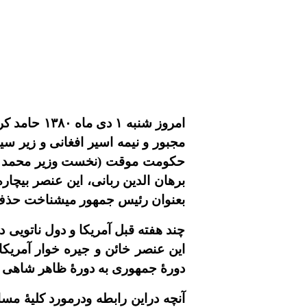
امروز
شنبه
١
دى ماه ١٣٨٠ حامد کرزاى با حضور م
مجبور و نيمه اسير افغانى و زير سي
حکومت موقت (نخست وزير محمد ظاهر
برهان الدين ربانى، اين عنصر بيچار
بعنوان رئيس جمهور ميشناخت حذف 
چند هفته قبل آمريکا و دول ناتويى
اين عنصر خائن و جيره خوار آمريکا
دورۀ جمهورى به دورۀ ظاهر شاهى و ب
آنچه دراين رابطه ودرمورد کليۀ م