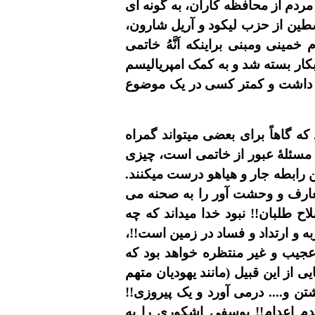
ردم از محافظه کاران، به گونه اى
سطين از حزب ليکود و آريل شارون،
نى ومبنى براينکه اَنَّهُ خاتمى
کار بسته شد و به کمک امپرياليسم
اهد داشت و کمتر کسى در يک موضوع
 گاهاً براى بعضى ميتواند گمراه
د مسئلۀ عبور از خاتمى است، چيزى
ن رابطه جار و هياهو درست ميکنند.
متعارف و وحشت آور را به صحنه می
اح طلبان!! نبود خدا ميداند که چه
 و ارتداد و فساد در زمين است!!،
جيب و غير منتظره خواهد بود که
ى از اين قبيل (مانند يهوديان متهم
 و.... درمی آورد و يک پيروزى!!
دم اعدام!! يوسفى اشکورى را به