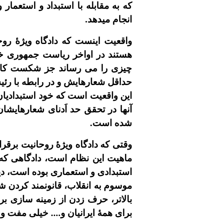
که به مقابله با استبداد و استعمار 
انجام ميدهد.
واقعيت اينست که دادگاه ويژۀ رو
هستند در اواخر رياست جمهورى خا
چيزى را مى رساند جز شکست کامل 
حداقل شعارهايش و در رابطه با رئيس
اين واقعيت است که خود استبداديان 
آنها در تحقق حد اَدناى شعارهايش
شده است.
وقتى که دادگاه ويژۀ روحانيت برق
ماهيت اين نظام است، دادگاهى که
استبدادى و استعمارى بوده است، دي
موسوم به انقلاب، قانونمند کردن ش
بالاتر، حرف زدن از زمينه سازى ب
براى همۀ ايرانيان و.... خيلى مف