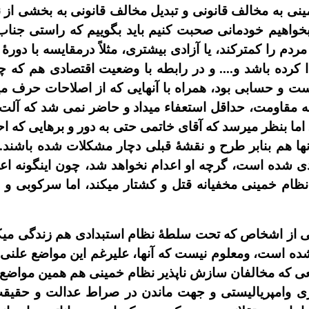
نى به مخالف قانونى و تبديل مخالف قانونى به بخشى از 
 بخواهيم خودمانى صحبت کنيم بايد بگوييم که راستى جناب
مردم را کمترکند، يا آزادى بيشترى، مثلاً درمقايسه با دورۀ
ا کرده باشد و.... و در رابطه با وضعيت اقتصادى هم که 
ست و حسابى بود، همراه با آنهايى که از اصلاحات حرف مي
نه مقاومت، حداقل استعفاء ميداد و حاضر نمى شد که آلت 
 اما بنظر ميرسد که آقاى خاتمى حتى به دور و برهايى که احتم
 آنها هم بنابر طرح و نقشۀ قبلى دچار مشکلات شده باشن
ى شده است، گرچه او اعدام نخواهد شد، چون اينگونه اعدا
 نظام خمينى مخفيانه قتل و کشتار ميکند، اما سرکوبى
ى از اشخاص که تحت سلطۀ نظام استبدادى هم زندگى ميکنند
ده است، ومعلوم نيست که آنها، عليرغم اين مواضع علنى
که مخالفان سازش ناپذير نظام خمينى هم همين مواضع را د
رى وامپرياليستى و جهت ماندن در صراط عدالت و حقيقت 