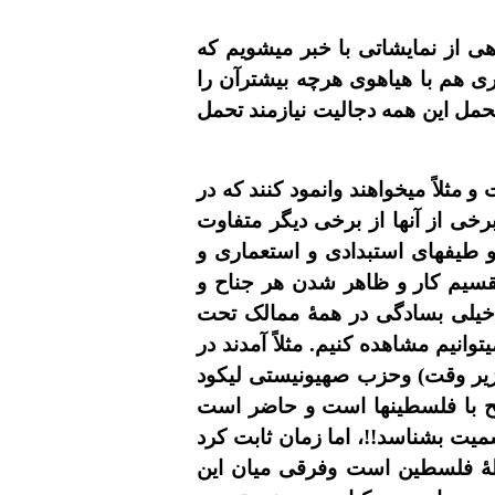
ى از نمايشاتى با خبر ميشويم که
رى هم با هياهوى هرچه بيشترآن را
تحمل اين همه دجاليت نيازمند تحمل
مثلاً ميخواهند وانمود کنند که در
برخى از آنها از برخى ديگر متفاوت
 و طيفهاى استبدادى و استعمارى و
تقسيم کار و ظاهر شدن هر جناح و
 خيلى بسادگى در همۀ ممالک تحت
نيم مشاهده کنيم. مثلاً آمدند در
وزير وقت) وحزب صهيونيستى ليکود
 با فلسطينها است و حاضر است
يت بشناسد!!، اما زمان ثابت کرد
لطۀ فلسطين است وفرقى ميان اين