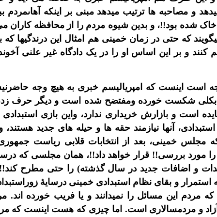
هد و مصاحبه ها ترتيب ميدهد مبنى بر اينکه آهاىمردم ببين
 شده بود!!، و بدين شيوه مردم را از محافظه کاران مى ت
يگويند که حتى در زمان خمينى هم امثال اين درندگيها که 
م کنند و بر اين اساس او را در يک دادگاه غير علنى آخون
ه است اينست که امپرياليسم خبرى به هيچ وجه حاضرنيس
بکلى شکست خورده ومفتضح شده است و ديگر حرف زدن ا
ايده است و بازارش خريدارى ندارد، واين بازى استبداد
بدادى، آنها نيازمند حقه ها و حيله هاى جديد هستند، و 
که مجلس خمينى، بعد از انتخابات قلابى رياست جمهورى در
ا مورد بررسى!! قرار خواهد داد!!، همان مجلسى که درس
ات و اضافات جديد در سال گذشته) را حتى مطرح کند!!، اي
ند که استمرار و بقاى نظام استبدادى خمينى درسايۀ زوراستب
 مردم اين مسائل را نميدانند و يا فريب خورده اند. مر
زاد و مردمسالارى است. اما چيزى که هست اينست که مردم ه