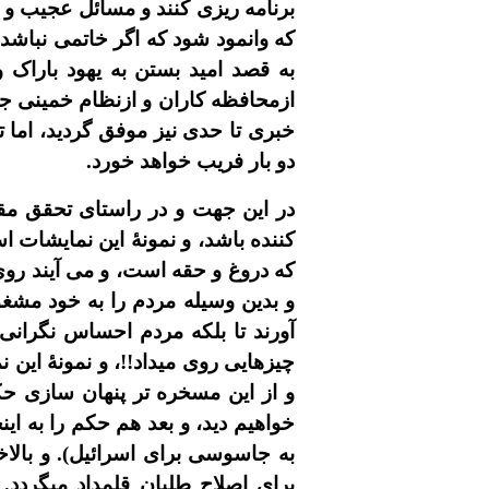
برنامه ريزى کنند و مسائل عجيب و 
که وانمود شود که اگر خاتمى نباشد
به قصد اميد بستن به يهود باراک 
ازمحافظه کاران و ازنظام خمينى ج
خبرى تا حدى نيز موفق گرديد، اما 
دو بار فريب خواهد خورد.
در اين جهت و در راستاى تحقق مقا
کننده باشد، و نمونۀ اين نمايشات 
که دروغ و حقه است، و می آيند روى 
و بدين وسيله مردم را به خود مشغو
آورند تا بلکه مردم احساس نگرانى ک
چيزهايى روى ميداد!!، و نمونۀ اين
و از اين مسخره تر پنهان سازى ح
خواهيم ديد، و بعد هم حکم را به اين
به جاسوسى براى اسرائيل). و بالا
براى اصلاح طلبان قلمداد ميگردد