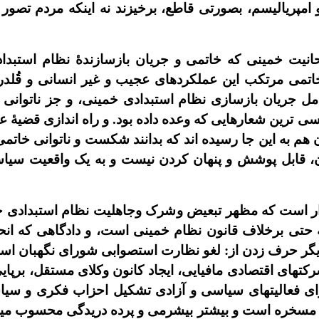
و امپرياليسم، بصورتى قاطع، برخيزند نه اينکه مردم تصور ک
حانيت خمينى که خاتمى و جريان بازسازندۀ نظام استبدا
تمى مرتکب اين عملکردهاى عجيب و غير انسانى و قُلدرا
جريان بازسازى نظام استبدادى خمينى، و جز ناتوانى آ
ى ترين شعارهايى که وعده داده بود. و راه اندازى قضيۀ عب
هم به اين جا رسيده اند که بدانند شکست و ناتوانى خاتمى
ان، قابل پوشش و پنهان کردن نيست و به يک واقعيت سياسى
رار است که مظهر تبعيض وشرک وجاهليت نظام استبدادى 
 حتى برخلاف قانون نظام خمينى است، و دادگاهى که انح
گر حرف زدن از: لغو نظارت استصوابى شوراى نگهبان استبد
رکتهاى اقتصادى مافيايى، ايجاد کانون وکلاى مستقل، برپاي
راى فعاليتهاى سياسى و آزادى تشکيل احزاب فکرى و سياس
ت و مسخره است و بيشتر بيشرمى و پرده دريدگى محسوب ميش