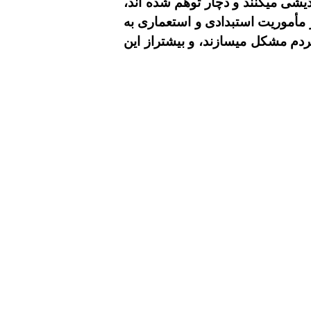
يشى ميکنند و دچار توهم شده اند،
ر مأموريت استبدادى و استعمارى به
ردم مشکل ميسازند، و بيشتراز اين