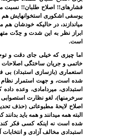
فشارهاى!! اصلاح طلبان!! نسبت ميد
يوسفى اشکورى استخوانهايش هم خاک
مياندازند، در حاليکه خودشان هم م
ابراز نظر به اين شدت و حِدّت مته
است.
اما چيزى که خيلى جاى دقت و توج
خاتمى و جريان ساختگى اصلاحات 
استعمارى (بازسازى استبداد) بى ف
شده است، و جهت استمرار نظام است
استبدادى، ميردامادى، وعده داده 
سرخرمنها)، لغو نظارت استصوابى ر
اصلاح لايحۀ مطبوعاتى (حذف تحديد
البته همه ميدانند و همه بايد بدان
شده است نه اينکه کسى فکر کند که
استبدادى مخالف آزادى و انتخابات آ