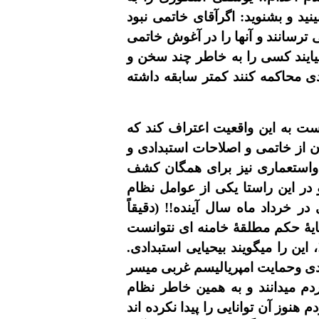
يد و بشنويد: اگرآقاى خاتمى نبود
رسانند و آنها را در آغوش خاتمى
بيايند کسى را به خاطر چند سخن و
دى محاکمه کنند کمتر سابقه داشته
ت به اين واقعيت اعتراف کند که
ز خاتمى و اصلاحات استبدادى و
ى واستعمارى نيز براى همگان کشف
در اين راستا يکى از عوامل نظام
 خرداد ماه سال آينده!! (دقيقاً
ايۀ حکم مطلقۀ خامنه اى نتوانست
ن را ميگويند بيحيايى استبدادى.
دادى وحمايت امپرياليسم غربى ميسر
دم ميدانند و به همين خاطر نظام
نوز آن توانايى را پيدا نکرده اند