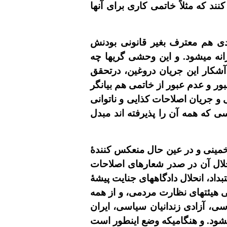
نند که مثلاً خاتمى کارى براى آنها
دى هم معترف بغير قانونى بودنش
نه ميشود. و اين وحشی گريها چه
شکار اين جريان دروغين، درتحقق
ور و عدم عبور از خاتمى هم بيانگر
 و جريان اصلاحات کذايى و ناتوانى
 که همه آن را پذيرفته اند مبدل
خمينى و در عين حال منعکس کنندۀ
لال آن در صدر شعارهاى اصلاحات
اد، انحلال دادگاههاى جنايت پيشۀ
ى هيئتهاى نظارت مردمى، و از همه
ى، آزادى زندانيان سياسى، ايران
ود. و هنگاميکه وضع اينطور
است