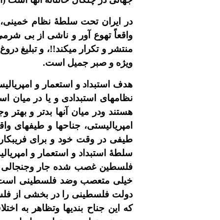
در ايران تحت سلطۀ نظام خمينى، م
واقعاً تهوع آور و ناشى از بى شرم
منتشر
و تکرار ميکند!!، و تبليغ در
ويژه و صبر جميل است.
هدف استبداد و استعمار و امپرياليس
نظامهاى استبدادى و يا در ميان است
هستند ودر ميان آنها بدتر و بهتر 
امپرياليستى، جناحها و طيفهاى وا
طيفى در وقت خود و براى فريبکار
سلطۀ استبداد و استعمار و امپريال
فلسطين غصب شده جار وجنجالى براه
خيلى متعصب وضد فلسطينى است ا
دولت فلسطينى را در بخشى از فلسط
که اين جناح بنديها وتظاهر به ا