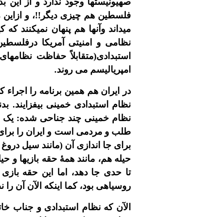
صهيونيستها وجود ندارد و از اين ب
فلسطين هم چيزى ديگر!!، و ازاين م
ميداند وآنها هم پنهان نميکنند ک
نظامى و امنيتى آمريکا درفلسط
استبدادى(متقابلاً حفاظت نظامهاى
امپرياليسم مى روند.
در ايران هم همين برنامه را اجراء ک
نظام استبدادى خمينى بيفزايند. ب
نظام خمينى چند جناحى شده: يک جن
طلب و مردمى است و ايران را براى ه
براى جا اندازى آن (مانند سيل دروغ 
حيله هم، مانند همۀ حقه بازيها و 
تا حدى جا دهد، اما اين حقه بازى
روسياهى بود، کما اينکه الآن آن را ن