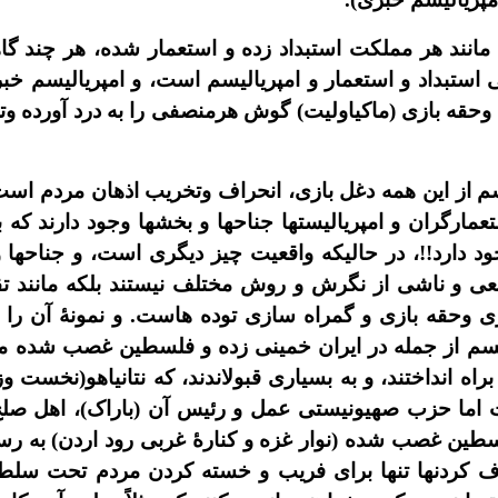
انند هر مملکت استبداد زده و استعمار شده، هر چند گاه
ى استبداد و استعمار و امپرياليسم است، و امپرياليسم خب
وغ وحقه بازى (ماکياوليت) گوش هرمنصفى را به درد آورده و
م از اين همه دغل بازى، انحراف وتخريب اذهان مردم است و 
عمارگران و امپرياليستها جناحها و بخشها وجود دارند که 
وجود دارد!!، در حاليکه واقعيت چيز ديگرى است، و جناحها
قعى و ناشى از نگرش و روش مختلف نيستند بلکه مانند 
ى وحقه بازى و گمراه سازى توده هاست. و نمونۀ آن را
يسم از جمله در ايران خمينى زده و فلسطين غصب شده ميتوا
 انداختند، و به بسيارى قبولاندند، که نتانياهو(نخست 
ما حزب صهيونيستى عمل و رئيس آن (باراک)، اهل صلح
ين غصب شده (نوار غزه و کنارۀ غربى رود اردن) به رسم
ختلاف کردنها تنها براى فريب و خسته کردن مردم تحت س