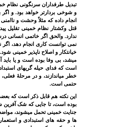
تبديل طرفداران سرنگونى نظام خمي
و شوخى بردارتر خواهد بود. و اگر
انجام داده که مثلاً وحشت و ناامنى 
قتل وکشتار نظام خمينى تقليل پيد
ندارد. والحق اگر خاتمى انسانى در
نمى توانست کارى انجام دهد، اگر 
خيانتکار و اصلاح ناپذير خمينى شود.
ميشد، بى وفا بوده است و يا بايد
است که فداى حيله گريهاى استبداد
خطر مياندازند، و در مرحلۀ فعلى،
حتمى است.
اين نکته هم قابل ذکر است که بعض
بوده است، تا جايى که شک آفرين ش
جنايت خمينى تحمل ميشوند، مواضعى 
ها و حقه هاى استبدادى و استعما