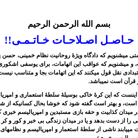
بسم الله الرحمن الرحيم
حـاصـل اصـلاحـات خـاتـمـى!!
ليستى ميشنويم که دادگاه ويژۀ روحانيت نظام خمينى، حسن 
، و ميشنويم که عواقب اين اتهامات، براى يوسفى اشکور
بدادى نقل قول ميکنند که اين اتهامات بجا و متناسب نيست و
 قرآن است نميباشد.
ينست که اين کرۀ خاکى بوسيلۀ سلطۀ استعمارى و امپريال
 است، و بهتر است گفته شود که خوشا بحال کسانيکه از شن
در ميدان کذابيت و حقه بازى مستبدين و امپرياليسم خبرى که 
 را از دست بدهد و يا در ميدان زندگى بى خبر و کور و کر ب
 مييابند ناشى از سلطۀ استعمار و امپرياليسم و نظامهاى
مپرياليسم خبرى).