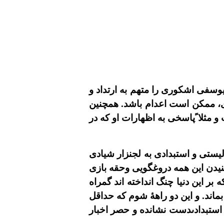
يوسفى اشکورى را متهم به ارتداد و
ى، ممکن است اعدام باشد. همچنين
 مثلا ًپاسخى به اظهارات او که در
يستى و استبدادى به لجنزار شيادى
يدن اين همه دروغگويى وحقه بازى
بر اين دنيا چنگ انداخته اند گمراه
ماند. و اين دو راهۀ شوم که حداقل
 استبدادىدست نشانده و حصر اخبار