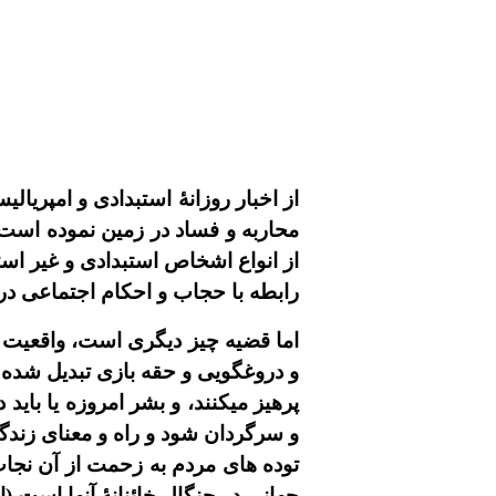
از اخبار روزانۀ استبدادى و امپريا
محاربه و فساد در زمين نموده است
از انواع اشخاص استبدادى و غير است
رابطه با حجاب و احکام اجتماعى در
اما قضيه چيز ديگرى است، واقعيت ا
و دروغگويى و حقه بازى تبديل شده
پرهيز
ميکنند، و بشر امروزه يا بايد 
و سرگردان شود و راه و معناى زندگى
توده هاى مردم به زحمت از آن نجات
جهانى در چنگال خائنانۀ آنها است (ا