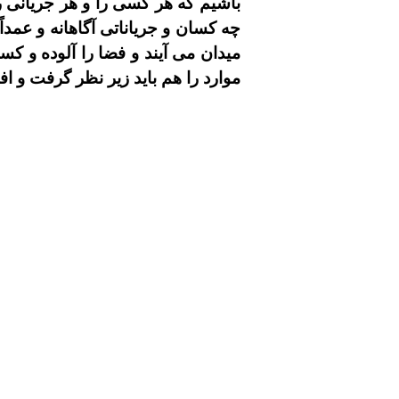
باشيم که هر کسى را و هر جريانى ر
چه کسان و جرياناتى آگاهانه و عمدا
ميدان می آيند و فضا را آلوده و ک
موارد را هم بايد زير نظر گرفت و ا