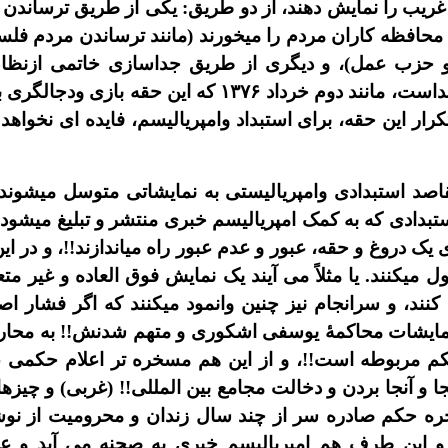
غريب را نمايش دهند، از دو طريق: يکى از طريق ترساندن م
 محافظه کاران مردم را ميخورند (مانند ترساندن مردم فل
و حزب عمل)، و ديگرى از طريق جداسازى خاتمى ازنظام خمي
داست، مانند دوم خرداد
۱۳۷۶
که اين حقه بازى ودجالگرى ب
تکرار اين حقه، براى استبداد وامپرياليسم، فايده اى نخو
صد استبدادى وامپرياليستى به نمايشاتى متوسل ميشوند که
استبدادى که به کمک امپرياليسم خبرى منتشر و تبليغ ميشو
يک دروغ و حقه، عبور و عدم عبور راه مياندازند!!، و در اي
ل ميکنند. يا مثلاً می آيند يک نمايش فوق العاده و غير 
نند، و سرانجام نيز چنين وانمود ميکنند که اگر فشار اصل
 نمايشات محاکمۀ يوسفى اشکورى و متهم شدنش!! به محاربه
کم مربوطه است!!، و از اين هم مسخره تر اعلام حکمى ع
جا و آنجا بردن و دخالت مجامع بين المللى!! (غربى) و چيزهاي
خره حکم صادره سر از چند سال زندان و محروميت از نوشتن
. و اين طرف هم امپرياليسم خبرى به صحنه می آيد و ع