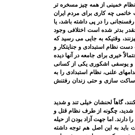
نظام خمينى از همه چيز مسخره تر
 خاتمى چه کارى براى مردم ايران
 رفسنجانى را در پى داشته باشد، يا
چقدر بدتر شده است اختلافى وجود
زنند، وقتيکه به جايى مى رسيد که
دست نظام استبدادى و جنايتکار و
الاً خيرى براى جامعه در آنها ديده
د. و يوسفى اشکورى يکى از کسانى
مهاى علنى، نظام استبدادى را به
 و ساکت سازى و حتى زندان رفتنش
، گاهاً لحنشان خيلى تند و شديد
 شديد، چگونه از طرف نظام قتل و
ارند. اما جهت آزاد بودن از حيله
بايد به اين اصل هم توجه داشته