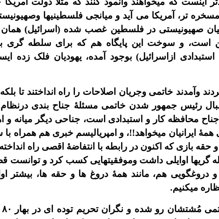
دتر اينست که ميخواهند وانمود کنند که مثلاً دولت آمري
سخره تر، آمريکا می آيد و ميانجى فلسطينيها وصهيونيستها 
ه کيان صهيونيستى در فلسطين غصب شده (اسرائيل) همان آم
ين است، و سوخت اين پايگاه هم که براى سلطه گرى ب
 استبدادى ازاسرائيل) بوجود آمده، يهوديان فلک زده اي
ردند وآمدند خاتمى وجريان اصلاحات را راه انداختند تا بلکه
دنبال رئيس جمهور شدن خاتمى مسئلۀ جناح بندى درنظام 
اح محافظه کار و استبدادى است، جناحى ديگر ميانه و 
مۀ ايرانيان ميخواهد!!، و امپرياليسم خبرى هم همراه با 
و حقه بازى که اکنون در رابطه با انتفاضۀ اقصى راه انداخت
حيله گريها اوايلى داشت وموفقيتهايى کسب کرد و توانست قض
 و دروغگويى هم، مانند همۀ دروغ ها و حقه ها، بيشتر
ظاره ميکنيم.
ال