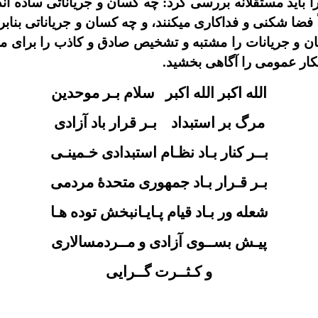
ا بايد مستقلانه بررسى کرد: چه کسان و جرياناتى ساده اند
ً فضا شکنى و فداکارى ميکنند، و چه کسان و جرياناتى بناب
سان و جريانات را مشتبه و تشخيص صادق و کاذب را براى م
فکار عمومى را آگاهى بخشيد.
الله اکبر الله اکبر
سلام بـر موحدين
مرگ بر استبداد
بـر قرار باد آزادى
بــر کنار بـاد نظـام استبدادى خـمينـى
بـر قـرار بـاد جمهورى متحدۀ مردمى
شعله ور بـاد قيام پـايـانبخش توده هـا
پيـش بســوى آزادى و مــردمسالارى
و کـثــرت گــرايى