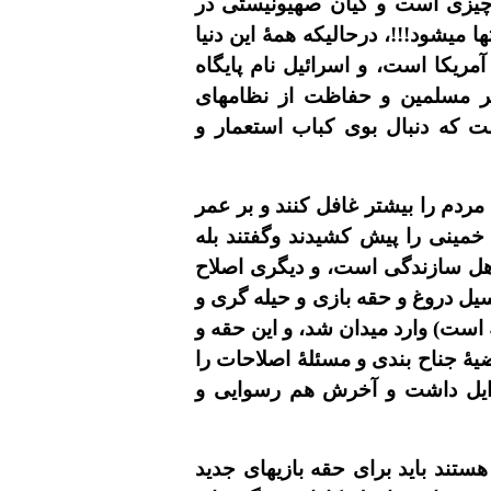
کا چيزى است و کيان صهيونيستى در
ميشود!!!، درحاليکه همۀ اين دنيا
ريکا است، و اسرائيل نام پايگاه
ر مسلمين و حفاظت از نظامهاى
ست که دنبال بوى کباب استعمار و
 مردم را بيشتر غافل کنند و بر عمر
خمينى را پيش کشيدند وگفتند بله
اهل سازندگى است، و ديگرى اصلاح
سيل دروغ و حقه بازى و حيله گرى و
ه است) وارد ميدان شد، و اين حقه و
يۀ جناح بندى و مسئلۀ اصلاحات را
 اوايل داشت و آخرش هم رسوايى و
آن که نظام استبدادى و جناب خاتمى مُشتشان رو شده و نگران تحريم توده اى در بهار ٨٠ هستند بايد براى حقه بازيهاى جديد