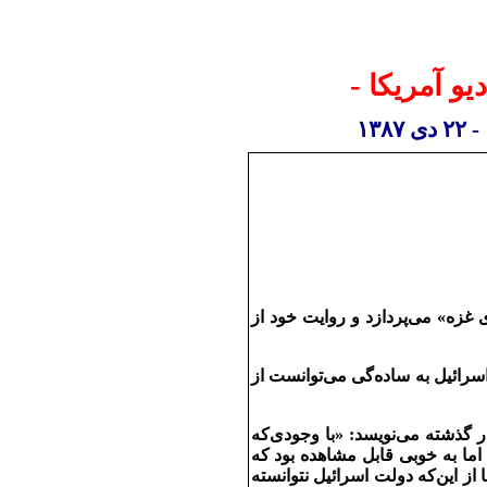
-
یو آمریکا
-
۲۲
دی
۱۳۸۷
غزه» می‌پردازد و روايت خود از
رائيل به ساده‌گی می‌توانست از
 گذشته می‌نويسد: «با وجودی‌که
 حملات حماس به شهرهای جنوبی اسرائيل بسيار ناچيز بود (۳ نفر در طی ۷ سال) اما به خوبی قابل مشاهده بود که
از اين‌که دولت اسرائيل نتوانسته