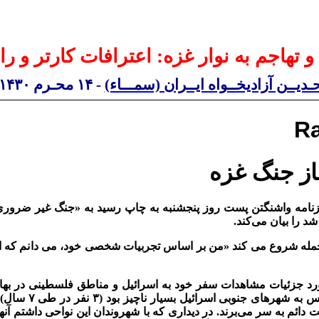
تهاجم به نوار غزه: اعترافات کارتر و راد
دیــن آزادیخــواه ایــران (سمـــاء)
-
۱۴
محـرم
۱۴۳۰
R
غاز جنگ غزه
وزنامه واشنگتن پست روز پنجشنبه به چاپ رسيد به «جنگ غير ضروری 
د را بيان می‌کند.
جمله شروع می کند «من بر اساس تجربيات شخصی خود، می دانم که اس
د جزئيات مشاهدات سفر خود به اسرائيل و مناطق فلسطينی در بهار
ميزان تلفات ناشی از
ئم به سر می‌برند. در ديداری که با شهروندان اين نواحی داشتم آنها 