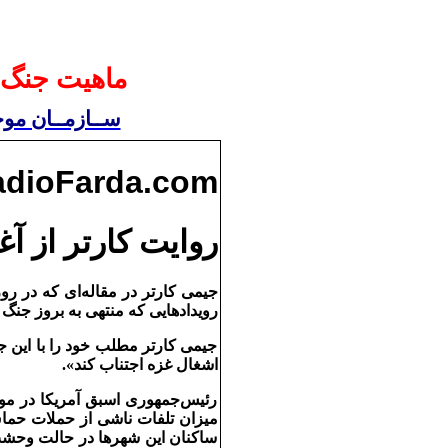
ماهیت جنگ و 
ســازمــان موحـ
adioFarda.com
روايت کارتر از آ
جيمی کارتر در مقاله‌ای که در ر
رويدادهايی که منتهی به بروز جنگ ش
جيمی کارتر مطلب خود را با اين 
اشغال غزه اجتناب کند».
رئيس‌جمهوری اسبق آمريکا در مور
ساکنان اين شهرها در حالت وحشت دا