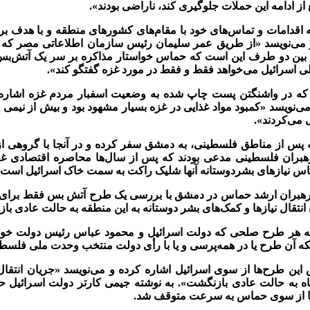
 از ادامه اين حملات جلوگيری کند، ناراضی بودند».
ه اقدامات و تماس‌های خود با مقام‌های کشورهای منطقه و با هدف ب
 می‌نويسد «از طريق عمر سليمان رئيس سازمان اطلاعاتی مصر که 
ی بين دو طرف اين است که حماس خواستار مذاکره بر سر يک آتش‌بس 
ی اسرائيل می‌خواهد فقط و فقط در مورد غزه گفتگو کند».
که در واشنگتن پست چاپ شده به وضعيت اسفبار مردم غزه اشاره م
‌نويسد «کمبود مواد غذايی در غزه بسيار مشهود بود و بيش از نيمی
 می‌کردند».
که پس از مناطق فلسطينی، به دمشق سفر کرده و در آنجا با گروهی ا
ران فلسطينی مدعی بودند که پس از سال‌ها محاصره اقتصادی غزه و
انعکاس نيازهای بشردوستانه آنها شليک راکت به سمت خاک اسرائيل است»
ار رهبران ارشد حماس در دمشق با بررسی يک طرح آتش بس فقط برای 
انتقال نيازها و کمک‌های بشر دوستانه به اين منطقه به حالت عادی باز 
که هر طرح صلحی که دولت اسرائيل و محمود عباس رئيس دولت خود 
آنکه آن طرح يا در همه‌پرسی و يا با رأی دولت منتخب وحدت ملی فلسط
ين طرح‌ها از سوی اسرائيل اشاره کرده و می‌نويسد «جريان انتقال
اه به حالت عادی بازنگشت». به نوشته جيمی کارتر دولت اسرائيل ح
ها از سوی حماس به سرعت متوقف شد.