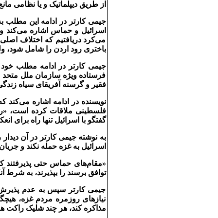
از طريق ديپلماتيک و يا نظامی مانع
جيمی کارتر در ادامه اين مطلب ب
اسرائيل و حماس اشاره می‌کند و
می‌کرد دريافتيم که اختلاف اصل
باختری رود اردن را شامل شود، ول
جيمی کارتر در ادامه مطلب خود 
فرستاده ويژه سازمان ملل متحد می
فقير و گرسنه آفريقای سياه زندگی
نويسنده در ادامه اشاره می‌کند 
فلسطينی ملاقات کرده است، «رهب
گفتگو با اسرائيل تنها راه برای 
به نوشته جيمی کارتر در آن ديد
اسرائيل به غزه حمله نکند و جريان 
«مقام‌های حماس حتی پذيرفتند 
توافق برسند را بپذيرند، به شرط 
جيمی کارتر سپس به عدم پذيرش ا
نيازهای روزمره مردم غزه، هيچگ
مذاکره کند، هر چند شليک راکت 