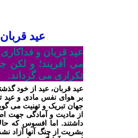
عيد قربان 
عید قربان و فداکاری
می آفریند؛ و لکن ج
تکراری می گرداند.
عيد قربان، عيد از
خود گذشتن
بر هوای نفس مادی و عيد 
جهان تبريک و تهنيت می گوي
از ماد
یت
و آمادگی جهت اط
داشتند. اما افسوس که حالا
بشریت از چنگ آنها آزاد نش