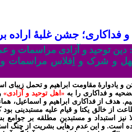
و
فداکاری
؛ جشن غلبۀ اراده ب
: دین توحید و آزادی مراسمات و عم
هل و شرک و اِفلاس مراسمات و 
 و یادوارۀ مقاومت ابراهیم و تحمل زیبای اسم
تضحيه و
فداکاری
را به
«
اهل توحید و آزادی
»
و
يم. هدف از فدا
کاری ابراهیم و
اسماعیل، همان
اعت از
خالق یکتا
و قیام علیه مستبدینی بود 
 نیز استبداد و مستبدینِ مطلقه بر جوامع 
ده است. و این عدم رهایی بشریت از چنگ استب