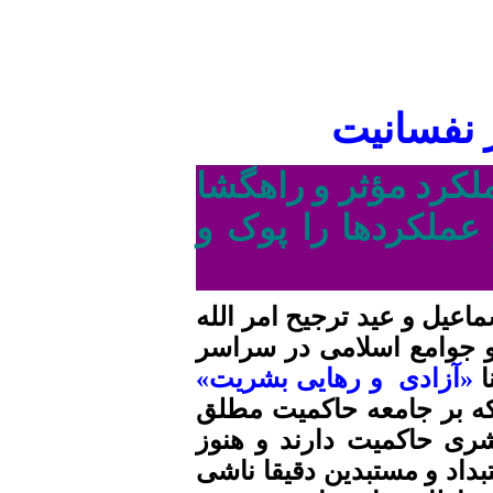
ر نفسانیت
لکرد مؤثر و راهگشا
عملکردها را پوک و
اعیل و عید ترجیح امر الله
 جوامع اسلامى در سراسر
ا
«آزادی
و رهایی
بشریت»
که بر
جامعه
حاکمیت مطلق
بشری حاکمیت دارند و هنوز
داد و مستبدین دقیقا ناشی