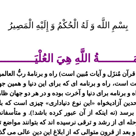
بِسْمِ اللَّه
وَ لَهُ
الْحُكْمُ
وَ إِلَيْهِ
الْمَصِيرُ
َــــــــــةُ اللَّهِ
هِيَ
العُلْیَــــــــــ
ن مُنزَل و آیات مُبین است) راه و برنامۀ ربُّ العال
یعت است، راه و برنامه ای که برای این دنیا و همین
راه و برنامه برای دنیا و آخرت بوده و در هر دو جهان ظ
حدین آزادیخواه «این نوع دنیاداری» چیزی است که ب
برسد (نه اینکه از آن عبور کرده باشد!). و متأسفان
حله ای از رشد و ترقی نرسیده اند که بتوانند مواضع تو
و بعد از قرون متوالی که از ابلاغ این دین عالی می گ