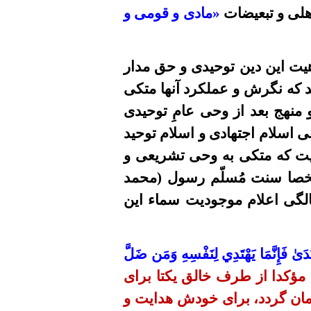
هلی و تبعیضات
«مادی و قومی و
اهیت این دین
توحیدی
و حق
مدار
 که نگرش و عملکرد آنها متکی
 منهج
بعد از
وحی عامِ توحیدی
نی اسلام اجتهادی و اسلام توحید
ت
که متکی به وحی تشریعی و
خصا سنت مُسلّم رسول (محمد
بیین بیشتر مواضع توحیدی و در ۱۹ سالگی اعلام موجودیت سماء این
دَىٰ فَإِنَّمَا يَهْتَدِي لِنَفْسِهِ وَمَن ضَلَّ
 مؤکدا
از طرف
خالق یکتا
برای
مان گردد، برای خودش هدایت و