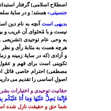
اصطلاح اسلامی) گرفتار استبداد
جنسیتی»
هستند؛ و در سایۀ سلط
بدیهی است
آنچه به نام دین اس
نیست و با مُحتَوای آن غریب و ب
به
وحی عام توحیدی (تشریعی و
هرچه هست به مثابۀ رأی و نظر 
و آزادی (که در سایۀ زمینه و زم
تکوینی
است برای فهم و عقول
مصطفی)
احترام خاصی قائل ا
اصولِ اساسی را تقدیم می داریم
حقانیت توحیدی و اختیارات بشر
فَإِنَّمَا يَضِلُّ عَلَيْهَا وَمَا أَنَا عَلَيْ
شما حق و حقیقت نازل شده است؛