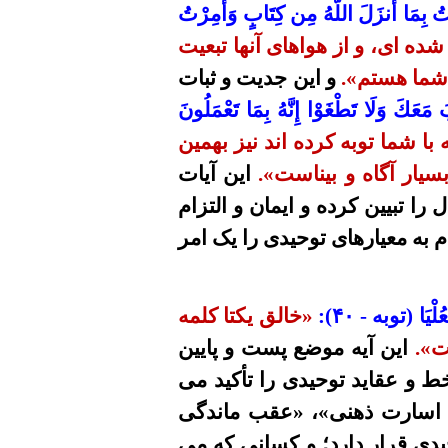
َنتُ بِمَا أَنزَلَ اللَّهُ مِن كِتَابٍ
وَأُمِرْتُ
ه ای، و از هواهای آنها تبعیت
ن شما هستم».
و این جدیت و ثبات
َعَكَ وَلَا تَطْغَوْا إِنَّهُ بِمَا تَعْمَلُونَ
 شما توبه کرده اند نیز بهمین
سیار آگاه و بیناست».
این آیات
ال را
تبیین کرده
و ایمان و التزام
م به معیارهای توحیدی را یک امر
عُلْيَا (توبه - ۴۰):
«
خالق یکتا
کلمه
ست».
این آیه موضع پست و پایین
ط و عقاید توحیدی را تأکید می
 و اسارت ذهنی»، «عقب ماندگی
دی قرار دارد؛ و کسانی که می