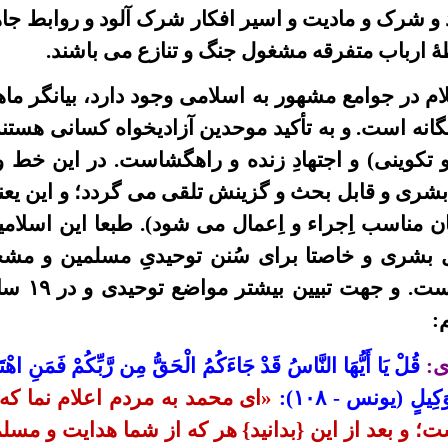
 و شرک و مادیت و اسیر افکار شرک آلود و روابط جا
ۀ ارباب متفرقه مشغول جنگ و تنازع می
باشند.
لام در جوامع
مشهور
به اسلامی وجود
دارد، بیانگر م
یگانه است. و به تأکید موحدین
آزادیخواه
کسانی هستند
 تکوینی)
و اجتهادِ زنده و راهگشاست
. در این خط و
بشری و قابل بحث و گزینش تلقی می گردد
؛
و
این یع
ان مناسب اِجراء و اِعمال می شود)
. طبعا این
اسلا
می
 بشری و خاصتا
برای سُنن توحیدیِ مسلمین و مش
ست.
و جهت ت
:
ی:
قُلْ يَا أَيُّهَا النَّاسُ
قَدْ جَاءَكُمُ الْحَقُّ مِن رَّبِّكُمْ فَمَنِ اهْتَ
كُم بِوَكِيلٍ (یونس -
۱۰۸):
«ای محمد به
مردم
اعلام نما که
 و بعد از این {بدانید} هر که از شما هدایت و مسل