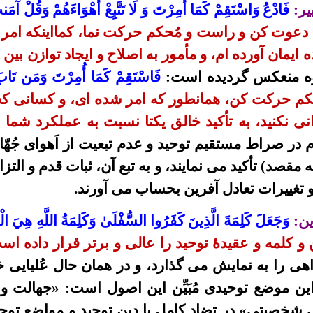
یر:
فَادْعُ وَاسْتَقِمْ
كَمَا
أُمِرْتَ
وَ لَا تَتَّبِعْ أَهْوَاءَهُمْ وَقُلْ آم
عوت کن و راست و مُحکم حرکت نما، کمااینکه امر شد
ده ایمان آورده ام، و مأمور به اصلاح و ایجاد توازن بی
ه منعکس گردیده
است:
فَاسْتَقِمْ
كَمَا
أُمِرْتَ
وَمَن تَابَ م
م حرکت کن، همانطور که امر شده ای، و کسانی که با
ی نکنید، به تأکید
خالق یکتا نسبت به عملکرد شما
ب
م در صراط مستقیم توحید و عدم تبعیت از
اَ
هوای جُهّ
به مقصد) تأکید می نمایند،
و
به تبع آن،
ثبات قدم و التزا
تغییرات تعادل آفرین بحساب می آورند.
ین:
وَجَعَلَ كَلِمَةَ الَّذِينَ كَفَرُوا السُّفْلَىٰ وَكَلِمَةُ اللَّهِ
هِيَ
الْ
 و کلمه و عقیدۀ توحید را عالی و برتر قرار داده ا
اهی را به نمایش می گذارد، و در همان حال عُلیایی خ
ه این موضع توحیدی مُبَیِّن این اصول است: «جهالت
شخصیتی» در تضاد کامل با دین توحید و مواضع توحی