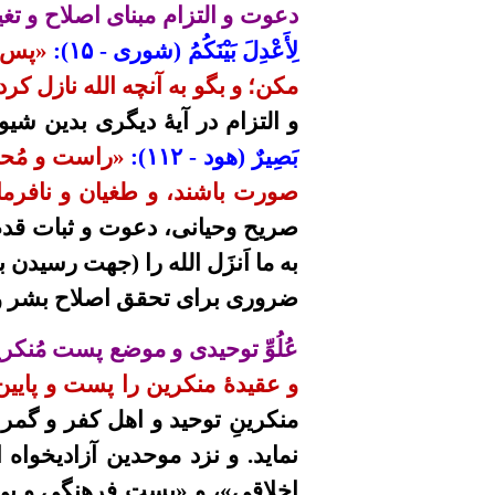
دعوت و التزام مبنای اصلاح و تغی
لِأَعْدِلَ بَيْنَكُمُ (شوری - ۱۵):
«پس د
مکن؛ و بگو به آنچه الله نازل کر
و التزام در آیۀ دیگری
بدین شیو
بَصِيرٌ (هود - ۱۱۲):
«راست و مُحک
صورت باشند، و طغیان و نافرمان
صریح
وحیانی
، دعوت و ثبات قد
به ما اَنزَل الله را (جهت رسیدن 
ضروری برای تحقق اصلاح بشر و 
عُلُوِّ توحیدی و موضع پست مُنکر
و عقیدۀ منکرین را پست و پایین
منکرینِ توحید و اهل کفر و گمر
نماید. و نزد موحدین آزادیخوا
اخلاقی»، و «پست فرهنگی و بی 