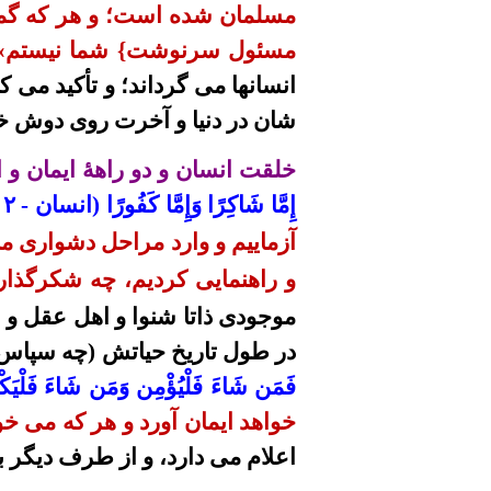
مسلمان شده است؛ و هر که گمر
مسئول
سرنوشت}
شما نیستم»
انسانها می گرداند؛ و تأکید می
شان در دنیا و آخرت روی دوش خ
خلقت انسان و دو راهۀ ایمان و ا
إِمَّا شَاكِرًا وَإِمَّا كَفُورًا (انسان - ۲ و ۳):
آزماییم و وارد مراحل دشواری می 
و راهنمایی کردیم، چه شکرگذار 
موجودی ذاتا شنوا و اهل عقل و
در طول تاریخ
حیاتش
(چه سپاس 
فَمَن
شَاءَ
فَلْيُؤْمِن
وَمَن
شَاءَ فَلْيَكْ
خواهد ایمان آورد و هر که می خ
اعلام می
دارد، و از طرف دیگر ب