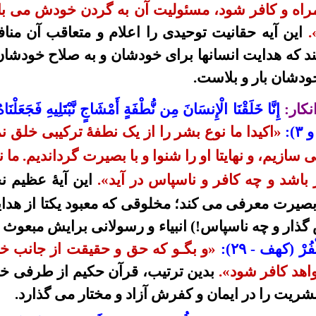
اه و کافر شود، مسئولیت آن به گردن خودش می
ب
.
این آیه حقانیت توحیدی را اعلام و متعاقب آن مناف
 کند که هدایت انسانها برای خودشان و به صلاح خودشا
ودشان بار و بلاست.
نکار:
إِنَّا خَلَقْنَا الْإِنسَانَ مِن نُّطْفَةٍ أَمْشَاجٍ نَّبْتَلِيهِ فَجَعَلْنَا
«
اکیدا
ما نوع بشر را از یک نطفۀ ترکیبی خلق ن
سازیم، و نهایتا او را شنوا و با بصیرت گرداندیم. ما ن
باشد و چه کافر و ناسپاس در آید».
این آ
یۀ عظیم
نح
 بصیرت معرفی می کند
؛
مخلوقی که
معبود یکتا
از هدا
گذار و چه ناسپاس!)
انبیاء و
رسولانی
برایش
مبعوث 
فُرْ (کهف - ۲۹):
«و بگـو که حق و حقیقت از جانب 
واهد کافر شود».
بدین ترتیب، قرآن حکیم از طرفی خ
شریت را در ایمان و کفرش آزاد و مختار می
گذارد.