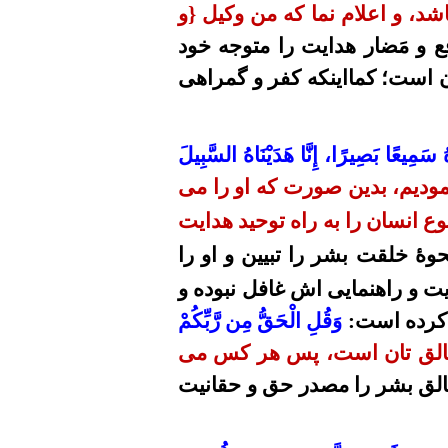
اشد، و
اعلام نما که
من وکیل
{
و
ع و مَضار هدایت را متوجه خود
ن است؛ کمااینکه کفر و گمراهی
هُ سَمِيعًا بَصِيرًا، إِنَّا هَدَيْنَاهُ السَّبِيلَ
مودیم، بدین صورت که او را می
وع انسان را به راه توحید هدایت
وۀ خلقت بشر را تبیین و او را
یت و راهنمایی اش غافل نبوده و
کرده است
:
وَقُلِ
الْحَقُّ
مِن
رَّبِّكُمْ
خالق تان است، پس هر کس می
الق بشر را مصدر حق و حقانیت