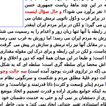
که در این چند ماهۀ ریاست جمهوری حسن
و حال سؤال اینست
در برابر غرب و دُوَل ناتویی نرمش نشان می
 گیرد؛ و لکن در برابر مردم ایران اینقدر
ابطه با آنها تنها زبان زور و اعدام را به رسمیت می شن
رش به مردم ایران می رسد؛ اما زورش به غرب نمی رسد!
هی در مقابل آنها نیز راه نرمش و سازش در پیش می
گرفت؟!
بجاست، و لکن در این رابطه و برای درک این مقوله مقدار
 است؛ و طبعا در این میدان همۀ آنچه که دین و اخلاق و ق
ه اش محضا برای سلطه گری است؛ سلطه ای که به شکل «
یقی (که در ترازوی قدرت بوجود آمده است)
سه حالت وجود 
لت دوم غلبۀ مطلق مردم و شکست و سر
نگو
نی نظام م
مردم (بنابر وُسعت و کثرت) ذاتا قدرتمند و تواناست؛ و ح
ه اینکه جوامع بشری اراد
ه
و قدرت تصمیم
و اتخاذ موضع
ی از دستشان بر نمی آید و حتی به خدمت دشمنان خود در م
ام استبدادی تغییر چندانی ایجاد نمی کند؛ و بدین خاطر
اس