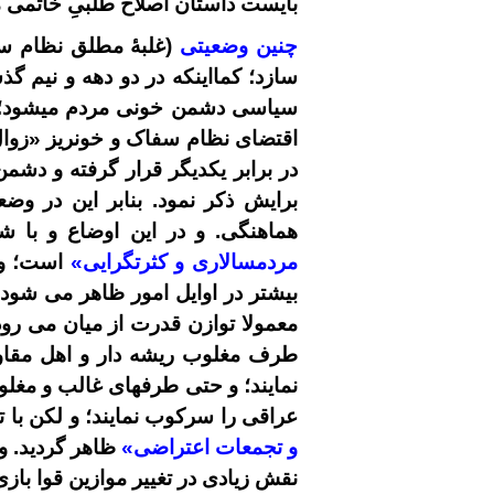
بایست داستان اصلاح طلبیِ خاتمی ما
چنین وضعیتی
(غلبۀ مطلق نظام سی
سازد؛ کمااینکه در دو دهه و نیم گذ
سیاسی دشمن خونی مردم میشود؛ 
اقتضای نظام سفاک و خونریز «زوال 
در برابر یکدیگر قرار گرفته و دشمن
برایش ذکر نمود. بنابر این در و
هماهنگی. و در این اوضاع و با 
مردمسالاری و کثرتگرایی»
است؛ و گ
بیشتر در اوایل امور ظاهر می شود، 
معمولا توازن قدرت از میان می رو
طرف مغلوب ریشه دار و اهل مقاومت
نمایند؛ و حتی طرفهای غالب و مغلو
عراقی را سرکوب نمایند؛ و لکن با
و تجمعات اعتراضی»
ظاهر گردید. و
نقش زیادی در تغییر موازین قوا با