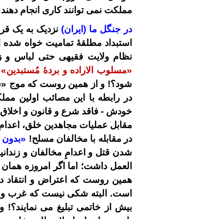
مملکت نمی
توانند کاری انجام دهند 
در جنگل ما (ایران)
نزدیک به یک قر
استبداد مطلقۀ تمامیت خواه شده 
نظام ولایت فقیهی حتی لباس و زبا
«مسلوب الاراده و بردۀ مُستبدین»
شود؟! و از همین روست که موج «سرک
در رابطه با این مصائب اولین ممل
مقابل
عملیات
مجاهدین خلق
،
اعدام 
در مقابله با مخالفان مسلح!
«بدون 
شدن قتل و اعدامِ مخالفان و زندان
العمل داشت؛ اما اگر امروزه همان 
همین روست که اعتراض و انتقاد در 
است. البته شکی نیست که غرب و د
بیش از خاتمی تبلیغ می نمایند؟!