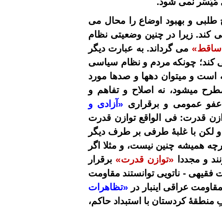
ُیَسّر نمی شود.
لبی و بهبود اوضاع را محال می
می کند. زیرا در چنین وضعیتی نظام
 ساقط»
می گرداند. به عبارت دیگر
می کند؛ چونکه مردم و نظام سیاسی
قه است و میتوان دهها و صدها مورد
طرح میشود، نه اصلاح و تفاهم و
ا عفو عمومی و برقراری
«آزادی و
وازن قدرت: فی الواقع توازن قدرت
، و لکن با غلبۀ طرفی بر طرف دیگر
چه همیشه چنین نیست، و مثلا اگر
ند و مجددا
«توازن قدرت»
برقرار
 فقیهی - ناتویی توانستند مقاومت
قاومت عراقی اینبار در
«تظاهرات
فِ منطقۀ کردستان با استبداد حاکم،