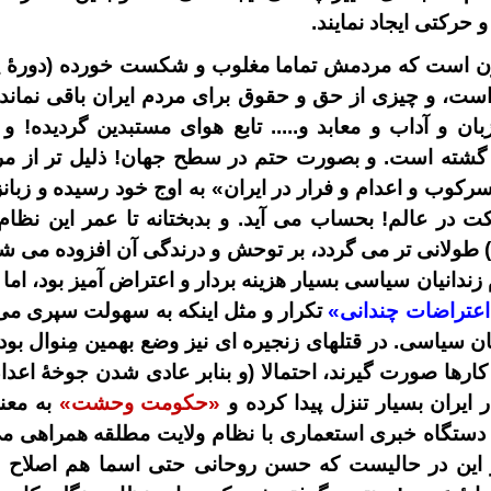
و حرکتی ایجاد نمایند.
ن است که مردمش تماما مغلوب و شکست خورده (دورۀ پهل
است، و چیزی از حق و حقوق برای مردم ایران باقی نمان
ن و آداب و معابد و.....
تابع هوای مستبدین گردیده!
و 
گشته
است
. و بصورت حتم
در سطح جهان! ذلیل تر از مر
وب و اعدام و فرار در ایران» به اوج خود رسیده و زبانز
کت در عالم!
بحساب می آید
. و بدبختانه تا عمر این ن
زندانیان سیاسی بسیار هزینه بردار و اعتراض آمیز بود،
اما
اعتراضات چندانی»
تکرار و
مثل اینکه
به سهولت سپری می ش
یان سیاسی. در قتلهای زنجیره ای نیز وضع بهمین مِنوال بو
کارها صورت گیرند، احتمالا (و بنابر عادی شدن جوخۀ اعدام
ایران بسیار تنزل پیدا کرده و
«حکومت وحشت»
به معن
ستگاه خبری استعماری با نظام ولایت مطلقه همراهی می 
 و این در حالیست که حسن روحانی حتی اسما هم اصلاح 