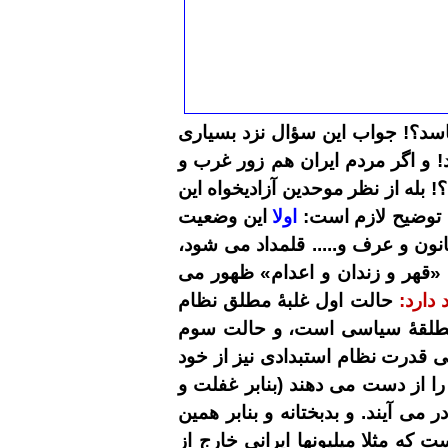
اسد؟! جواب این سؤال نزد بسیاری
 و اگر مردم ایران هم زور غرب و
 بله از نظر موحدین آزادیخواه این
ی توضیح لازم است:
اولا
این وضعیت
انون و عرف و..... قلمداد می شود،
قهر و زندان و اعدام» ظهور می
دارد:
حالت اول غلبۀ مطلق نظام
طلقۀ سیاسی است، و حالت سوم
تی قدرت نظام استبدادی نیز از خود
را از دست می دهند (بنابر
غفلت
و
ی آیند. و بدبختانه و بنابر همین
ت که مثلا
میلیونها ایرانی خارج از