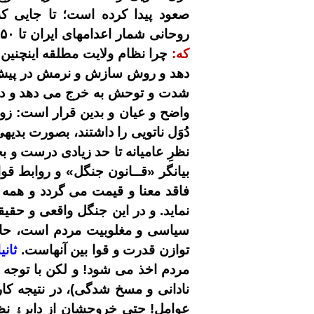
صعود پیدا کرده است؛ تا جایی 
روحانی شمار اعدامهای ایران تا ۱۵۰ نفر برآورد می شود؟!
که:
چرا نظام ولایت مطلقه اینچنین 
دهد و روش سازش و نرمش در پیش می
شدت و توحش به خرج می دهد و در ر
واضح و عیان و بدین قرار است: زو
دُوَل ناتویی را داشتند، بصورت بدی
نظرِ عامیانه تا حد زیادی درست و 
بیانگر «قــانون جنگل» و روابط قوا
فاقد معنا و قیمت می گردد و هم
نماید. و در این جنگل واقعی و حق
سیاسی و مغلوبیت مردم است، حا
توازن قدرت و قوا بین آنهاست.
ثانیا
مردم اخذ می شود! و لکن با توجه ب
نادانی و مسخ شدگی)، در نتیجه کار
عوامل! حتی خروجشان از دایر
ۀ
نظ