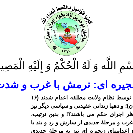
سْمِ اللَّه وَ لَهُ الْحُكْمُ وَ إِلَيْهِ الْمَصِير
نجیره ای: نرمش با غرب و شدت 
 نفر در کردستان)؛ و دهها زندانی عقیدتی و سیاسی دیگر نیز
ظر اجرای حکم می باشند؟! و بدین ترتیب،
رب و مرحلۀ جدیدی از سازش و زد و بند با
 اعدامهای زنجیره ای نیز به مرحلۀ جدیدی