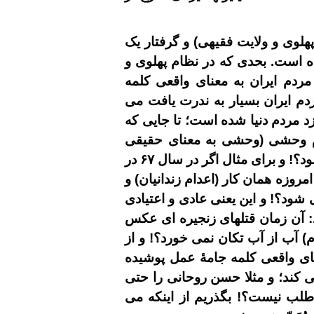
وی و ولایت فقیهی) و گرفتار یک
ده است
.
بحدی که در نظام پهلوی و
مردم ایران به معنای واقعی کلمه
دم ایران بسیار به ندرت یافت می
د مردم دنیا
شده
است؛ تا جایی که
ظام وحشی (وحشی به معنای حقیقی
خودش - فاقد شرع و قانون و اخلاق) طولانی تر می گردد، بر توحش و درندگی آن افزوده می شود؟! و برای مثال اگر در سال ۶۷ در
امروزه همان کار
(اعدام زندانیان) و
ود؟! و این یعنی عادی و اعتیادی
د: آن زمان قتلهای زنجیره ای عکس
) آب از آب تکان نمی خورد؟! و از
ای واقعی کلمه جامۀ عمل پوشیده
کند؛ و مثلا حسن روحانی را حتی
طلب نیست؟! بگذریم از اینکه می