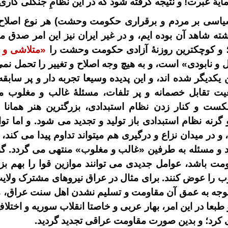
یۀ عبرت! و نتیجه گرفته شود که در این نظامِ جنگلی کاری م
اسی بر مردم و برقراری حکومت وحشت) هر نوع اصلاح ط
شته شاهد آن بوده ایم، و در غیر ایران نیز این امر صدق 
و کوچکترین روزنۀ آزادی حکومت وحشت را
«متلاشی و
و نابودی» است، و به هیچ وجه اصلاح و تغییر را تحمل ن
 یکدیگر شده اند، و این پدیده وسیعا تجربه دار و پر ساب
ضعیت تقابل خصمانه و پر تلفات، مسئلۀ غالب و مغلوب م
شکست و کنار زدن نظام استبدادی، بزرگترین هنر همان
رنه نظام استبدادی باز تولید و تجدید می شود. و اما ت
و در میدان نزاع و درگیری هم میتواند تداوم پیدا می کند
د و مسئله به طرفین «غالب و مغلوب» منتهی می گردد. گر
 باشد، عوامل جدیدی می توانند موازین قوا را بهم بزن
ب را عوض کنند. برای مثال در عراق نیروهای مشترک ولایت
 توجه به عمق آن مقاومت و تسلیم نشدن اهل سنت عراق، م
 طبعا در این امر، بهار عربی و خاصتا انقلاب سوریه و اختلا
زی کرد؛ و بدین صورت مقاومت عراقی تجدید گردید.