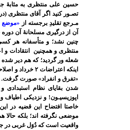
مـرجع تقلیدِ برجسته از
«موضع ی
آن از درگیری مسلحانۀ آن دوره 
چنین نشد؛ و متأسفانه هر کسی 
منتظری و همچنین
انتقادات و 
شعله ور گردید؛ که هم دیر شده بو
اینکه اعتراضات 
«تفرق و انفراد» صورت گرفت. و 
شدن بقایای نظام استبدادی و 
اپوزیسیـون! و نزدیکی اطیاف و 
خاصتا افتضاح این قضیه در این 
موضعی نگرفته اند؛ بلکه حالا هم
واقعیت است که دُوَل غربی در جه