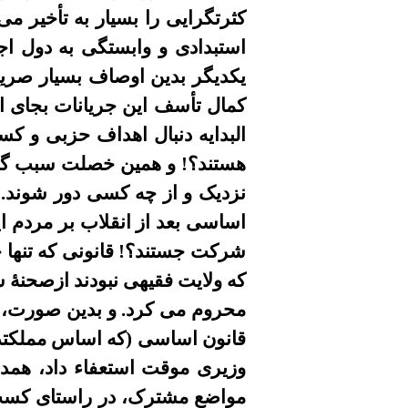
کثرتگرایی را بسیار به تأخیر می
استبدادی و وابستگی به دول اج
یکدیگر بدین اوصاف بسیار صریح 
کمال تأسف این جریانات بجای ا
البدایه دنبال اهداف حزبی و 
هستند؟! و همین خصلت سبب گردی
نزدیک و از چه کسی دور شوند. 
اساسى بعد از انقلاب بر مردم ا
شرکت جستند؟! قانونی که تنها خم
که ولايت فقيهی نبودند ازصحنۀ 
محروم می
کرد.
و بدین صورت، ن
قانون اساسی (که اساس مملکتدار
وزیری موقت استعفاء داد، همدرد
مواضع مشترک، در راستای کس