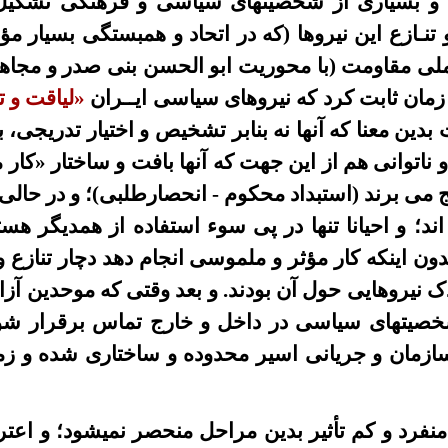
 و بسیاری از شخصیتهای سیاسی و فرهنگی تشکیل 
نـازع این نیروها (که در اتحاد و همبستگی بسیار مؤث
ی مقاومت (با محوریت ابو الحسن بنی صدر و مجاه
 زمان ثابت کرد که نیروهای سیاسی ایــران
«لیاقت و 
 بدین معنا که آنها نه بنابر تشخیص و اختیار تدریجی، بل
ناتوانی هم از این جهت که آنها بافت و ساختار «کار م
نج می برند (استبداد محکوم - انحصارطلبی)؛ و در حال
اند؛ و احیانا تنها در پی سوء استفاده از همدیگر هس
دون اینکه کار مؤثر و ملموسی انجام دهد دچار تنازع و
ک نیروهایی حول آن بودند. و بعد وقتی که موحدین آز
شخصیتهای سیاسی در داخل و خارج تماس برقرار شو
زمان و جریانی اسیر محدوده و ساختاری شده و زمی
 منفرد و کم تأثیر بدین مراحل منحصر نمیشود؛ و اعتر