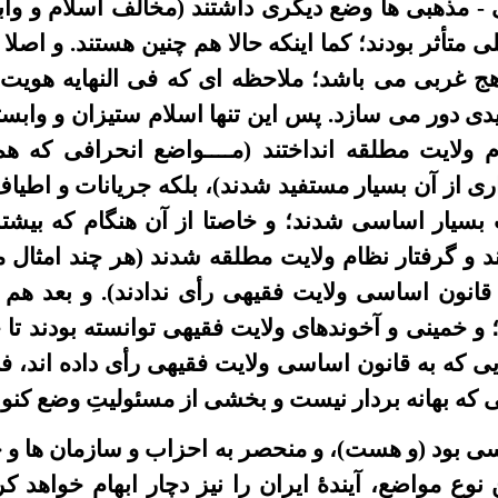
 مذهبی ها وضع دیگری داشتند (مخالف اسلام و وابسته
متأثر بودند؛ کما اینکه حالا هم چنین هستند. و اصلا
اهج غربی می باشد؛ ملاحظه ای که فی النهایه هویت 
دی دور می سازد. پس این تنها اسلام ستیزان و وابسته
 ولایت مطلقه انداختند (مــــواضع انحرافی که هم
اری از آن بسیار مستفید شدند)، بلکه جریانات و اطیا
ات بسیار اساسی شدند؛ و خاصتا از آن هنگام که بیش
فتند و گرفتار نظام ولایت مطلقه شدند (هر چند امثا
قانون اساسی ولایت فقیهی رأی ندادند). و بعد هم 
؛ و خمینی و آخوندهای ولایت فقیهی توانسته بودند تا 
ایی که به قانون اساسی ولایت فقیهی رأی داده اند، ف
 که بهانه بردار نیست و بخشی از مسئولیتِ وضع کنو
 بود (و هست)، و منحصر به احزاب و سازمان ها و 
 نوع مواضع، آیندۀ ایران را نیز دچار ابهام خواهد ک