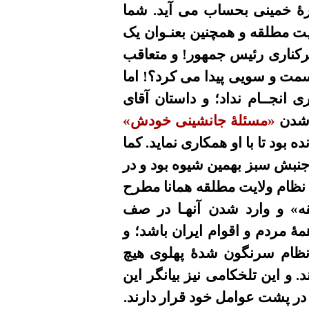
د از خرداد ۶۰) مهمترینِ آنها در دورۀ خمینی بحساب می آید. شما
درت در نظام ولایت مطلقه و همچنین بعنـوان یک
رکناری رئیس جمهور! و متعاقب
سمت و سویی پیدا می کرد؟! اما
انجــام نداد؛ و داستان آقای
 شدن
«مسئلۀ جانشینی خودش»
بود تا با او همکاری نماید. کما
اضات جنبش سبز بهمین شیوه بود و در
 نظام ولایت مطلقه همانا مطرح
قه» و وارد شدن آنهـا در صف
ۀ مردم و اقوام ایران باشد؛ و
بر نظام سرنگون شدۀ پهلوی هیچ
. و این تلخکامی نیز بیانگر این
 در پشت عوامل خود قرار دارند.