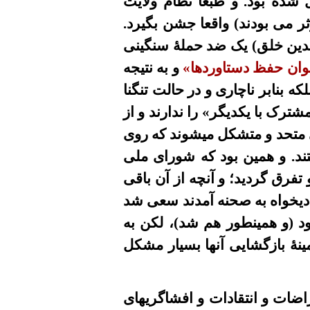
شده بود. و طبعا نظام ولایت
ر می بودند) واقعا جشن بگیرد.
دین خلق) یک ضد حملۀ سنگینی
توان حفظ دستاوردها»
و به نتیجه
که بنابر ناچاری و در حالت تنگنا
شترک با یکدیگر» را ندارند و از
ی متحد و متشکل میشوند که روی
تند. و همین بود که شورای ملی
 تفرق گردید؛ و آنچه از آن باقی
ادیخواه به صحنه آمدند سعی شد
د (و همینطور هم شد)، لکن به
نۀ بازگشایی آنها بسیار مشکل
اضات و انتقادات و افشاگریهای