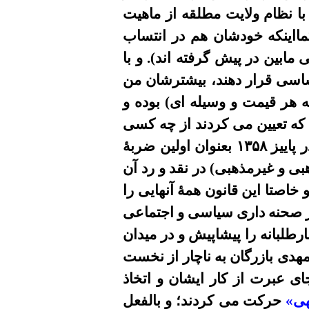
 با نظام ولایت مطلقه از ماهیت
مااینکه خودشان هم در انتساب
ابین در پیش گرفته اند). و با
اسی قرار دهند، بیشترشان من
هر قیمت و وسیله ای) بوده و
که تعیین می کردند از چه کسی
 پاييز ١٣
۵
٨ بعنوان اولين ضربۀ
بی و غیرمذهبی) در نقد و رد آن
 خاصتا این قانون
همۀ آنهايى را
از صحنه دارى سياسى و اجتماعى
لبانه را پیشاپیش و در میدان
هدی بازرگان به ناچار از نخست
ای عبرت از کار ایشان و اتخاذ
یهی»
حرکت می کردند؛ و بالفعل