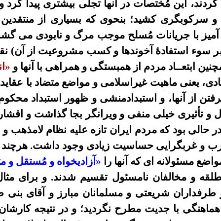
دند، این مُختصات در آنها تجلی بیشتری پیدا کرد و
د و سرکوبگری کشید؛ بنحوی که بسیاری از منتقدی
میز با جریانات مُسلح موجب مرگ و نابودی می گشت؛
ه بر سوء استفادۀ آخوندها و کسب مشروعیت از آن) ن
نین ابتعــاد مردم از همبستگی و همراهی با آنها و
«ان
یادی، یعنی ماهیت غیراسلامی و مواضع متضاد با عقاید 
فتن از آنها، و استبدادمنشی و ظهور استبداد محکوم 
ال و تأثیری خیلی منفی و ویرانگر بجا گذاشت و اقشار
در حالی بود که مردم ایران تازه علیه نظام لامذهب و 
غرب و غربگرایی حساسیت زیادی وجود داشت. هرچند م
واضع مسئولانه ای که آنها را
«آزادیخواه و مُستقل و 
لقه و مخالفان نامسئول تقسیم شدند. و برای مثا
رفداران شریعتی و مسلمانان مبارز و آقای بنی صدر
ماهنگی با جدیت مطرح نگردید؛ و در نتیجه کارشان 