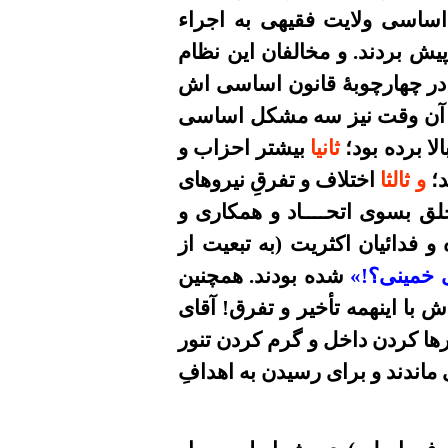
اساسی ولایت فقیهی به اجراء
یش بردند. و مخالفان این نظام
 در چهارچوبۀ قانون اساسی اش
ه به معرکۀ اساسی در بهار ۶۰ رسیدیم؛ و لکن آن وقت نیز سه مشکل اساسی
ا برده بود؛
ثانیا
بیشتر احزاب و
د؛
و ثالثا
اختلاف و تفرقِ نیروهای
لق بسوی اتحــــاد و همکاری و
 فدائیان اکثریت (به تبعیت از
ی خمینی؟!»
شده بودند. همچنین
 با اینهمه تأخیر و تفرق! آقای
ها کردن داخل و گرم کردن تنور
 ماندند و برای رسیدن به اهدافِ