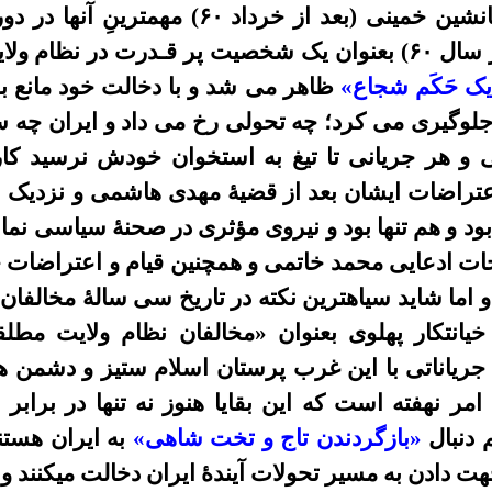
حسین علی منتظری به مثابۀ جانشین خمینی (بع
تصـور کنید اگر آقای منتظری (در سال ۶۰) بعنوان یک شخصیت پر قـ
ک حَکَم شجاع»
ظاهر می شد و با دخالت خود مانع ب
جلوگیری می کرد؛ چه تحولی رخ می داد و ایران چه 
و هر جریانی تا تیغ به استخوان خودش نرسید کاری 
اعتراضات ایشان بعد از قضیۀ مهدی هاشمی و نزدیک
د و هم تنها بود و نیروی مؤثری در صحنۀ سیاسی نمانده 
۲ خرداد و اصلاحات ادعایی محمد خاتمی و همچنین قیام و اعتر
اما شاید سیاهترین نکته در تاریخ سی سالۀ مخالفان
خیانتکار پهلوی بعنوان «مخالفان نظام ولایت مطل
جریاناتی با این غرب پرستان اسلام ستیز و دشمن هم
امر نهفته است که این بقایا هنوز نه تنها در برا
 دنبال
«بازگردندن تاج و تخت شاهی»
به ایران هستند
ت دادن به مسیر تحولات آیندۀ ایران دخالت میکنند و