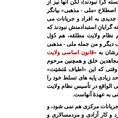
 گرا نبودند)، لکن آنها نیز از
 اصطلاح «ملی - مذهبی» بیانگر
جدیدی به افراد و جریانات می
 گرایانِ استبدادمنش نبودند که
 نظام ولایت مطلقه، هم دُوَل
ف دیگر و من جمله ملی - مذهبی
ترشان به
«قانون اساسی ولایت
ل مجاهدین خلق و همچنین مرحوم
وقتی که این «اطیاف مُتشتِت»
حد زیادی پایه های تسلط خود را
ی الواقع در تأسیس نظام ولایت
نی به عهدۀ آنهاست.
جریانات مرکزی هم نمی شود، و
رد و کار آزادی و مردمسالاری و