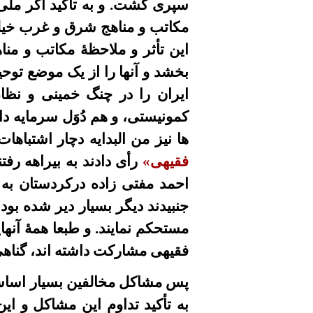
سپری گشت. و به تأکید اگر ملی -
مکاتب و مناهج شرق و غرب خیلی 
این تأثر و ملاحظۀ مکاتب و من
بخشد و آنها را از یک موضع توحی
ایران را در چنگ خمینی و نظام
کمونیستی، و هم دُوَل سرمایه د
ها نیز من البدایه دچار اشتباه
فقیهی»
رأی دادند به بیراهه ر
احمد مفتی زاده درکردستان به 
جنبیدند دیگر بسیار دیر شده بود
مستحکم نمایند. و طبعا همۀ آنه
فقیهی مشارکت داشته اند، گناهی
پس مشاکل مخالفین بسیار اساسی
به تأکید تداوم این مشاکل و این