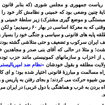
یض ریاست جمهوری و مجلس شوری (که بنابر قانون 
یۀ چنین وضعی بود که خمینی و نظامش کار خود را پ
 همبستگی و موضع گیری مشترک) زیر سلطۀ خمینی و
در پی کسب موقعیت بودند؟! تا وقتی ک
قه پایه های قانونی و سیاسی و جنگی خود را بسیار بال
ف ایران سرکوب و تضعیف و حتی متلاشی گشته بودن
اشت؛ و مثلا در حالی که آقای بنی صدر و مجاهدین خ
 از احزاب و سازمانهای کمونیستی مانند حزب توده و
ولایت مطلقه و بقول خودشان
«نظام ضد امپریالیست
اه مسالمت و مبارزۀ قانونی اختیار شده بود؛ و ای کاش
ین شیوه حرکت می کردند؛ و بجای رفتن به پاریس و ر
ناه بردن به غرب و هماهنگی با دول غربی) در ایران می
.