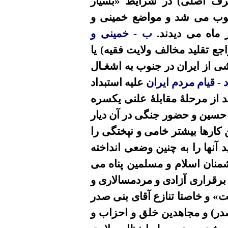
طرف اصلی) در شرایط «بسیار
وب می شد و مواضع خمینی و
 ماه می دیدند.
ب - خمینی و
ع تقلید مخالف ولایت فقیه) یا
ی از ایران در جنوب به اشغـال
 - قیام مردم ایران
علیه استبداد
د از مرحلۀ مقابلۀ علنی یکسره
 حسین و حضور جنگی در آن دیار
ن کارها بیشتر خامی و نپختگی را
 آنها را به چنین وضعی انداخته
شمنان اسلام و مسلمین پناه می
 برقراری آزادی و مردمسالاری و
» و خاصتا تنازع آقای بنی صدر
در) و مجاهدین خلق و احزاب و