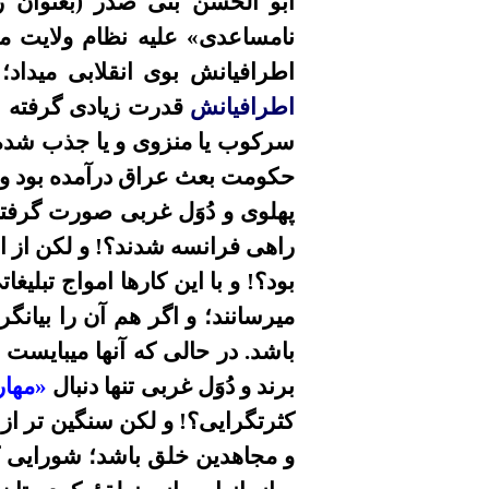
ابو الحسن بنی صدر (بعنوان 
نامساعدی» علیه نظام ولایت م
اطرافیانش بوی انقلابی میداد
اطرافیانش
قدرت زیادی گرفته ب
سرکوب یا منزوی و یا جذب شده 
حکومت بعث عراق درآمده بود و ن
پهلوی و دُوَل غربی صورت گرفته
راهی فرانسه شدند؟! و لکن از ا
بود؟! و با این کارها امواج تبلی
میرسانند؛ و اگر هم آن را بیانگ
باشد. در حالی که آنها میبایست
برند و دُوَل غربی تنها دنبال
«مهار
کثرتگرایی؟! و لکن سنگین تر از
و مجاهدین خلق باشد؛ شورایی ک