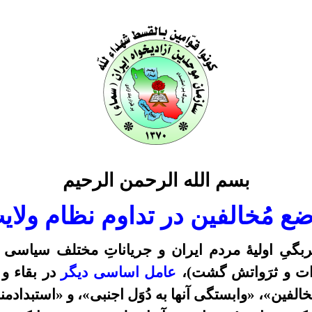
بسم الله الرحمن الرحيم
 مُخالفین در تداوم نظام ولای
بگیِ اولیۀ مردم ایران و جریاناتِ مختلف سیاسی
ّات و ثرَواتش گشت)،
عامل اساسی دیگر
در بقاء و
فین»، «وابستگی آنها به دُوَل اجنبی»، و «استبدادمن