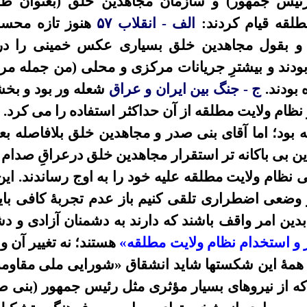
رئیس جمهور) و سازمان مجاهدین خلق (بعنوان 
طلقه قیام کردند:
الف - انقلاب ۵۷
هنوز تازه محس
؛ و بقول مجاهدین خلق بسیاری عکس خمینی را در
ودند و بیشترِ جریانات مرکزی و محلی (من جمله مراج
بودند.
ج - جنگ بین ایران و عراق
شعله ور بود و بخش
ظام ولایت مطلقه از آن حداکثر استفاده را می کرد.
د
 بود؛ اما آقای بنی صدر و مجاهدین خلق بلافاصله بع
ین بی باکانه تر استقرار مجاهدین خلق درعراقِ صدام
غاتی نظام ولایت مطلقه علیه خود را به اوج رساندند. ای
ر وضعی اضطراری تلقی کنیم باز عدم تجربۀ کافی باید
 بدین امر واقف باشند که دارند به دشمنان آزادی و د
 و استخدام نظام ولایت مطلقه»
هستند؛ نه تغییر آن و
 همۀ این شکستها شاید انشقاق «شورایی ملی مقاومت
ه از نیروهای بسیار مؤثری مثل رئیس جمهور (بنی ص